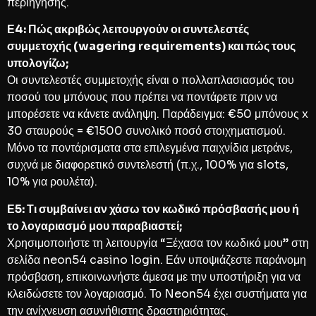
περιήγησης.
Ε4: Πώς ακριβώς λειτουργούν οι συντελεστές
συμμετοχής (wagering requirements) και πώς τους
υπολογίζω;
Οι συντελεστές συμμετοχής είναι ο πολλαπλασιασμός του
ποσού του μπόνους που πρέπει να ποντάρετε πριν να
μπορέσετε να κάνετε ανάληψη. Παράδειγμα: €50 μπόνους x
30 σταυρούς = €1500 συνολικό ποσό στοιχηματισμού.
Μόνο τα ποντάρισματα στα επιλεγμένα παιχνίδια μετράνε,
συχνά με διαφορετικό συντελεστή (π.χ., 100% για slots,
10% για ρουλέτα).
Ε5: Τι συμβαίνει αν χάσω τον κωδικό πρόσβασής μου ή
το λογαριασμό μου παραβιαστεί;
Χρησιμοποιήστε τη λειτουργία “Ξέχασα τον κωδικό μου” στη
σελίδα neon54 casino login. Εάν υποψιάζεστε παράνομη
πρόσβαση, επικοινωνήστε άμεσα με την υποστήριξη για να
κλειδώσετε τον λογαριασμό. Το Neon54 έχει συστήματα για
την ανίχνευση ασυνήθιστης δραστηριότητας.