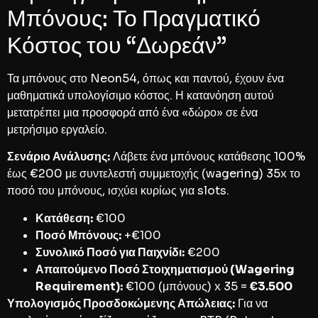
Μπόνους: Το Πραγματικό
Κόστος του “Δωρεάν”
Τα μπόνους στο Neon54, όπως και παντού, έχουν ένα
μαθηματικά υπολογίσιμο κόστος. Η κατανόηση αυτού
μετατρέπει μια προσφορά από ένα «δώρο» σε ένα
μετρήσιμο εργαλείο.
Σενάριο Ανάλυσης:
Λάβετε ένα μπόνους κατάθεσης 100%
έως €200 με συντελεστή συμμετοχής (wagering) 35x το
ποσό του μπόνους, ισχύει κυρίως για slots.
Κατάθεση:
€100
Ποσό Μπόνους:
+€100
Συνολικό Ποσό για Παιχνίδι:
€200
Απαιτούμενο Ποσό Στοιχηματισμού (Wagering
Requirement):
€100 (μπόνους) x 35 =
€3.500
Υπολογισμός Προσδοκώμενης Απώλειας:
Για να