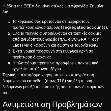
Η άδεια της ΕΕΕΑ δεν είναι απλώς μια σφραγίδα. Σημαίνει
ότι:
Τα κεφάλαιά σας κρατούνται σε ξεχωριστούς
τραπεζικούς λογαριασμούς (segregated accounts).
Όλα τα παιχνίδια υποβάλλονται σε τακτικές δοκιμές
από ανεξάρτητους φορείς (π.χ., eCOGRA, iTech
Labs) για δικαιοσύνη και σωστή λειτουργία RNG.
Έχετε νομική προσφυγή στη ελληνική αρχή σε
περίπτωση διαφωνίας.
Η πλατφόρμα πρέπει να προσφέρει υποχρεωτικά
εργαλεία υπεύθυνου τζόγου.
Τεχνικά, η πλατφόρμα χρησιμοποιεί κρυπτογράφηση
βιομηχανικού επιπέδου (όπως TLS) για όλη τη ροή
δεδομένων μεταξύ της συσκευής σας και των διακομιστών
τους.
Αντιμετώπιση Προβλημάτων