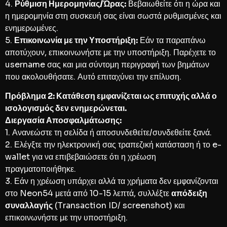
4.
Ρύθμιση Ημερομηνίας/Ώρας:
Βεβαιωθείτε ότι η ώρα και
η ημερομηνία στη συσκευή σας είναι σωστά ρυθμισμένες και
ενημερωμένες.
5.
Επικοινωνία με την Υποστήριξη:
Εάν τα παραπάνω
αποτύχουν, επικοινωνήστε με την υποστήριξη. Παρέχετε το
username σας και μια σύντομη περιγραφή των βημάτων
που ακολουθήσατε. Αυτό επιταχύνει την επίλυση.
Πρόβλημα 2: Κατάθεση εμφανίζεται ως επιτυχής αλλά ο
ισολογισμός δεν ενημερώνεται.
Διεργασία Αποσφαλμάτωσης:
1. Ανανεώστε τη σελίδα ή αποσυνδεθείτε/συνδεθείτε ξανά.
2. Ελέγξτε την ηλεκτρονική σας τραπεζική κατάσταση ή το e-
wallet για να επιβεβαιώσετε ότι η χρέωση
πραγματοποιήθηκε.
3. Εάν η χρέωση υπάρχει αλλά τα χρήματα δεν εμφανίζονται
στο Neon54 μετά από 10-15 λεπτά, συλλέξτε
απόδειξη
συναλλαγής
(Transaction ID/ screenshot) και
επικοινωνήστε με την υποστήριξη.