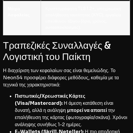
Μέτρα
Κρυπτογράφηση TLS 1.2+, υποχρεωτική
Ασφαλείας
επαλήθευση ταυτότητας (KYC), εργαλεία
υπεύθυνου τζόγου (όρια, χρόνος,
αυτοαποκλεισμός).
Τραπεζικές Συναλλαγές &
Λογιστική του Παίκτη
Η διαχείριση των κεφαλαίων σας είναι θεμελιώδης. Το
Neon54 προσφέρει διάφορες μεθόδους, καθεμία με τα
τεχνικά της χαρακτηριστικά:
Πιστωτικές/Χρεωστικές Κάρτες
(Visa/Mastercard):
Η άμεση κατάθεση είναι
δυνατή, αλλά η ανάληψη
μπορεί να απαιτεί
την
επαλήθευση της κάρτας (φωτογραφία/σκάνα). Χρόνοι
ανάληψης συνήθως 1-2 ημέρες.
E-Wallets (Skrill, Neteller):
Η πιο αποδοτική