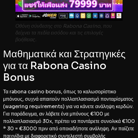
Οθόνη σύνδεσης στο Rabona Casino, που
δείχνει τα πεδία εισόδου και τις επιλογές
βοήθειας.
Μαθηματικά και Στρατηγικές
για τα Rabona Casino
Bonus
Τα rabona casino bonus, όπως το καλωσορίστικο
μπόνους, συχνά απαιτούν πολλαπλασιασμό πονταρίσματος
(wagering requirements) για να κάνετε ανάληψη κερδών.
Για παράδειγμα, αν λάβετε ένα μπόνους €100 με
πολλαπλασιασμό 30x, πρέπει να ποντάρετε συνολικά €100
* 30 = €3000 πριν από οποιαδήποτε ανάληψη. Αν παίζετε
παιχνίδια με διαφορετικό συντελεστή συμβολής