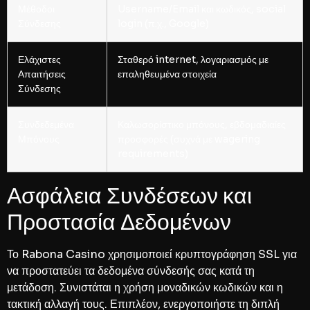
Μέθοδοι
Username/Email και κωδικός, social
Σύνδεσης
login (π.χ., Google)
Ελάχιστες
Σταθερό internet, λογαριασμός με
Απαιτήσεις
επαληθευμένα στοιχεία
Σύνδεσης
Συνδεδεμένα
Καλωσορίστικο μπόνους, εβδομαδιαίες
Μπόνους
προσφορές (συχνά με wagering
requirements)
Ασφάλεια Συνδέσεων και
Προστασία Δεδομένων
Το Rabona Casino χρησιμοποιεί κρυπτογράφηση SSL για
να προστατεύει τα δεδομένα σύνδεσής σας κατά τη
μετάδοση. Συνιστάται η χρήση μοναδικών κωδικών και η
τακτική αλλαγή τους. Επιπλέον, ενεργοποιήστε τη διπλή