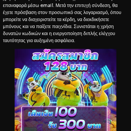
επαναφορά μέσω email. Μετά την επιτυχή σύνδεση, θα
έχετε πρόσβαση στον προσωπικό σας λογαριασμό, όπου
μπορείτε να διαχειριστείτε τα κέρδη, να διεκδικήσετε
μπόνους και να παίξετε παιχνίδια. Συνιστάται η χρήση
δυνατών κωδικών και η ενεργοποίηση διπλής ελέγχου
ταυτότητας για αυξημένη ασφάλεια.