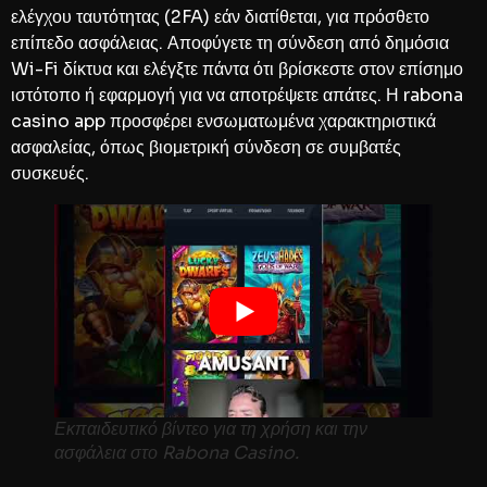
ελέγχου ταυτότητας (2FA) εάν διατίθεται, για πρόσθετο
επίπεδο ασφάλειας. Αποφύγετε τη σύνδεση από δημόσια
Wi-Fi δίκτυα και ελέγξτε πάντα ότι βρίσκεστε στον επίσημο
ιστότοπο ή εφαρμογή για να αποτρέψετε απάτες. Η rabona
casino app προσφέρει ενσωματωμένα χαρακτηριστικά
ασφαλείας, όπως βιομετρική σύνδεση σε συμβατές
συσκευές.
Εκπαιδευτικό βίντεο για τη χρήση και την
ασφάλεια στο Rabona Casino.