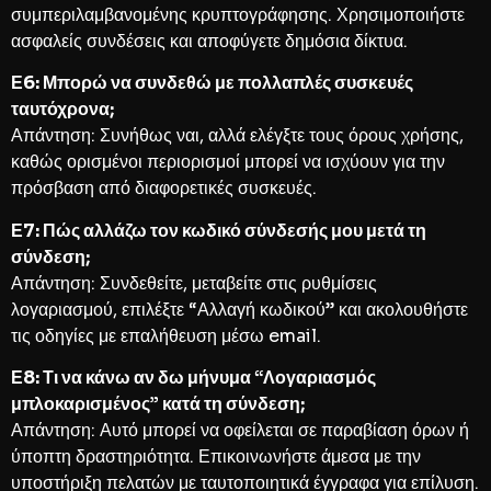
συμπεριλαμβανομένης κρυπτογράφησης. Χρησιμοποιήστε
ασφαλείς συνδέσεις και αποφύγετε δημόσια δίκτυα.
Ε6: Μπορώ να συνδεθώ με πολλαπλές συσκευές
ταυτόχρονα;
Απάντηση: Συνήθως ναι, αλλά ελέγξτε τους όρους χρήσης,
καθώς ορισμένοι περιορισμοί μπορεί να ισχύουν για την
πρόσβαση από διαφορετικές συσκευές.
Ε7: Πώς αλλάζω τον κωδικό σύνδεσής μου μετά τη
σύνδεση;
Απάντηση: Συνδεθείτε, μεταβείτε στις ρυθμίσεις
λογαριασμού, επιλέξτε “Αλλαγή κωδικού” και ακολουθήστε
τις οδηγίες με επαλήθευση μέσω email.
Ε8: Τι να κάνω αν δω μήνυμα “Λογαριασμός
μπλοκαρισμένος” κατά τη σύνδεση;
Απάντηση: Αυτό μπορεί να οφείλεται σε παραβίαση όρων ή
ύποπτη δραστηριότητα. Επικοινωνήστε άμεσα με την
υποστήριξη πελατών με ταυτοποιητικά έγγραφα για επίλυση.