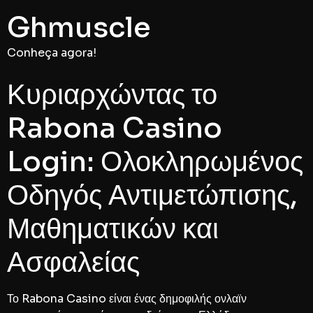
Ghmuscle
Conheça agora!
Κυριαρχώντας το
Rabona Casino
Login: Ολοκληρωμένος
Οδηγός Αντιμετώπισης,
Μαθηματικών και
Ασφαλείας
Το Rabona Casino είναι ένας δημοφιλής ονλαϊν