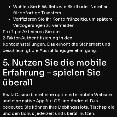
Wählen Sie E‑Wallets wie Skrill oder Neteller
für sofortige Transfers.
Verifizieren Sie Ihr Konto frühzeitig, um spätere
Verzögerungen zu vermeiden.
Pro Tipp: Aktivieren Sie die
2‑Faktor‑Authentifizierung in den
Kontoeinstellungen. Das erhöht die Sicherheit und
beschleunigt die Auszahlungsgenehmigung.
5. Nutzen Sie die mobile
Erfahrung – spielen Sie
überall
Realz Casino bietet eine optimierte mobile Website
und eine native App für iOS und Android. Das
bedeutet: Sie können Ihre Lieblingsslots, Tischspiele
und den Bonus jederzeit und überall nutzen.