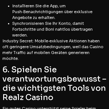
Installieren Sie die App, um
Push‑Benachrichtigungen über exklusive
Angebote zu erhalten.
Synchronisieren Sie Ihr Konto, damit
Fortschritte und Boni nahtlos übertragen
werden.
Industry Secret: Mobile‑exklusive Aktionen haben
oft geringere Umsatzbedingungen, weil das Casino
mehr Traffic auf mobilen Geräten generieren
möchte.
6. Spielen Sie
verantwortungsbewusst –
die wichtigsten Tools von
Realz Casino
Ein gutes Casino unterstützt seine Spieler beim