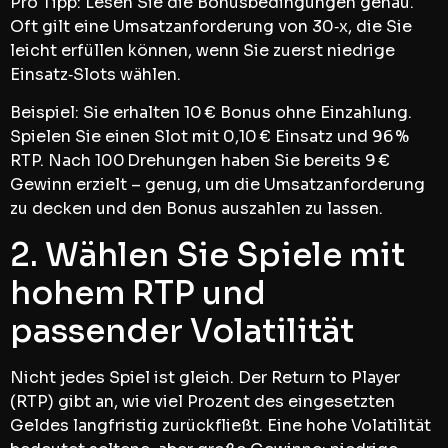
Pro Tipp: Lesen Sie die Bonusbedingungen genau.
Oft gilt eine Umsatzanforderung von 30‑x, die Sie
leicht erfüllen können, wenn Sie zuerst niedrige
Einsatz‑Slots wählen.
Beispiel: Sie erhalten 10 € Bonus ohne Einzahlung.
Spielen Sie einen Slot mit 0,10 € Einsatz und 96 %
RTP. Nach 100 Drehungen haben Sie bereits 9 €
Gewinn erzielt – genug, um die Umsatzanforderung
zu decken und den Bonus auszahlen zu lassen.
2. Wählen Sie Spiele mit
hohem RTP und
passender Volatilität
Nicht jedes Spiel ist gleich. Der Return to Player
(RTP) gibt an, wie viel Prozent des eingesetzten
Geldes langfristig zurückfließt. Eine hohe Volatilität