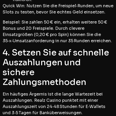
Quick Win: Nutzen Sie die Freispiel‑Runden, um neue
Slots zu testen, bevor Sie echtes Geld einsetzen.
Beispiel: Sie zahlen 50 € ein, erhalten weitere 50 €
Bonus und 20 Freispiele. Durch clevere
Einsatzgrößen (0,20 € pro Spin) können Sie die
35‑x‑Umsatzanforderung in nur 35 Runden erreichen.
4. Setzen Sie auf schnelle
Auszahlungen und
sichere
Zahlungsmethoden
Ein häufiges Ärgernis ist die lange Wartezeit bei
Auszahlungen. Realz Casino punktet mit einer
Auszahlungszeit von 24‑48 Stunden für E‑Wallets
und 3‑5 Tagen für Banküberweisungen.