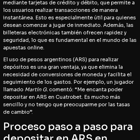
mediante tarjetas de crédito y débito, que permite a
los usuarios realizar transacciones de manera
instantánea. Esto es especialmente útil para quienes
desean comenzar a jugar de inmediato. Además, las
billeteras electrónicas también ofrecen rapidez y
seguridad, lo que es fundamental en el mundo de las
apuestas online.
El uso de pesos argentinos (ARS) para realizar
depósitos es una gran ventaja, ya que elimina la
necesidad de conversiones de moneda y facilita el
seguimiento de los gastos. Por ejemplo, un jugador
llamado
Martín G.
comentó: “Me encanta poder
depositar en ARS en Cuatrobet. Es mucho más
sencillo y no tengo que preocuparme por las tasas
de cambio”.
Proceso paso a paso para
depositar en ARS en