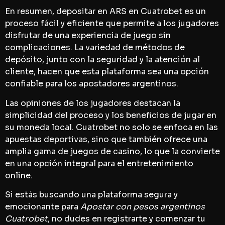
En resumen, depositar en ARS en Cuatrobet es un
proceso fácil y eficiente que permite a los jugadores
disfrutar de una experiencia de juego sin
complicaciones. La variedad de métodos de
depósito, junto con la seguridad y la atención al
cliente, hacen que esta plataforma sea una opción
confiable para los apostadores argentinos.
Las opiniones de los jugadores destacan la
simplicidad del proceso y los beneficios de jugar en
su moneda local. Cuatrobet no solo se enfoca en las
apuestas deportivas, sino que también ofrece una
amplia gama de juegos de casino, lo que la convierte
en una opción integral para el entretenimiento
online.
Si estás buscando una plataforma segura y
emocionante para
Apostar con pesos argentinos
Cuatrobet
, no dudes en registrarte y comenzar tu