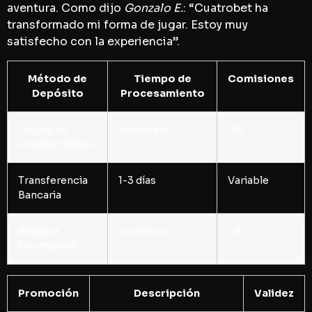
aventura. Como dijo
Gonzalo E.
: “Cuatrobet ha
transformado mi forma de jugar. Estoy muy
satisfecho con la experiencia”.
Método de
Tiempo de
Comisiones
Depósito
Procesamiento
Tarjeta de
Inmediato
0%
Crédito/Débito
Transferencia
1-3 días
Variable
Bancaria
Billetera
Inmediato
0%
Electrónica
Promoción
Descripción
Validez