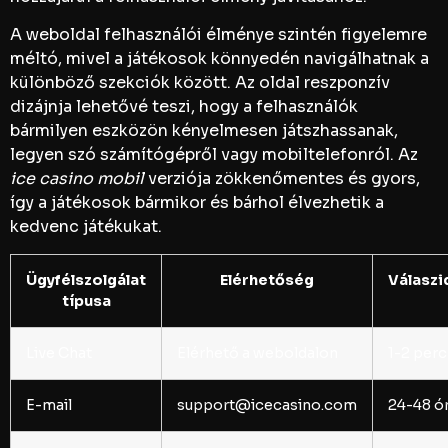
A weboldal felhasználói élménye szintén figyelemre
méltó, mivel a játékosok könnyedén navigálhatnak a
különböző szekciók között. Az oldal reszponzív
dizájnja lehetővé teszi, hogy a felhasználók
bármilyen eszközön kényelmesen játszhassanak,
legyen szó számítógépről vagy mobiltelefonról. Az
ice casino mobil
verziója zökkenőmentes és gyors,
így a játékosok bármikor és bárhol élvezhetik a
kedvenc játékukat.
Ügyfélszolgálat
Elérhetőség
Válaszi
típusa
Live Chat
Elérhető a weboldalon
1-2 perc
E-mail
support@icecasino.com
24-48 ó