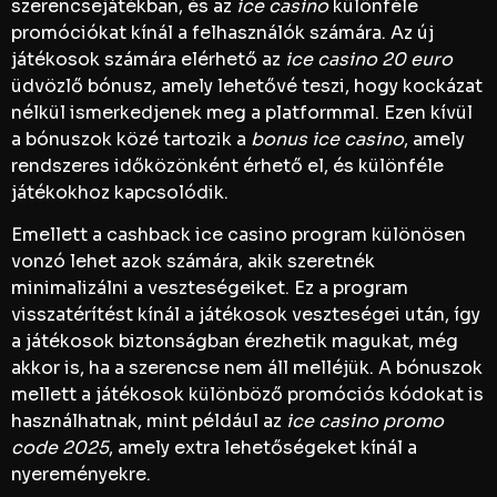
szerencsejátékban, és az
ice casino
különféle
promóciókat kínál a felhasználók számára. Az új
játékosok számára elérhető az
ice casino 20 euro
üdvözlő bónusz, amely lehetővé teszi, hogy kockázat
nélkül ismerkedjenek meg a platformmal. Ezen kívül
a bónuszok közé tartozik a
bonus ice casino
, amely
rendszeres időközönként érhető el, és különféle
játékokhoz kapcsolódik.
Emellett a cashback ice casino program különösen
vonzó lehet azok számára, akik szeretnék
minimalizálni a veszteségeiket. Ez a program
visszatérítést kínál a játékosok veszteségei után, így
a játékosok biztonságban érezhetik magukat, még
akkor is, ha a szerencse nem áll melléjük. A bónuszok
mellett a játékosok különböző promóciós kódokat is
használhatnak, mint például az
ice casino promo
code 2025
, amely extra lehetőségeket kínál a
nyereményekre.