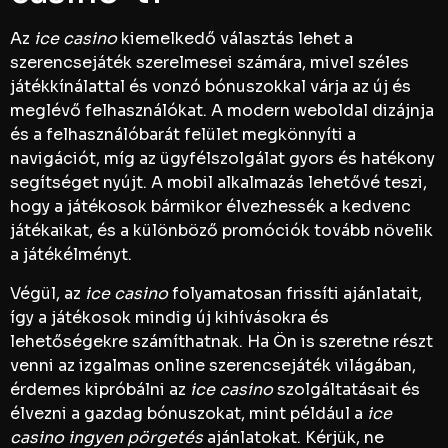
Az
ice casino
kiemelkedő választás lehet a
szerencsejáték szerelmesei számára, mivel széles
játékkínálattal és vonzó bónuszokkal várja az új és
meglévő felhasználókat. A modern weboldal dizájnja
és a felhasználóbarát felület megkönnyíti a
navigációt, míg az ügyfélszolgálat gyors és hatékony
segítséget nyújt. A mobil alkalmazás lehetővé teszi,
hogy a játékosok bármikor élvezhessék a kedvenc
játékaikat, és a különböző promóciók tovább növelik
a játékélményt.
Végül, az
ice casino
folyamatosan frissíti ajánlatait,
így a játékosok mindig új kihívásokra és
lehetőségekre számíthatnak. Ha Ön is szeretne részt
venni az izgalmas online szerencsejáték világában,
érdemes kipróbálni az
ice casino
szolgáltatásait és
élvezni a gazdag bónuszokat, mint például a
ice
casino ingyen pörgetés
ajánlatokat. Kérjük, ne