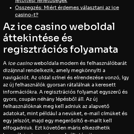
letöltési lehetőségek
Összegzés: Miért érdemes választani az ice
casino-t?
Az ice casino weboldal
áttekintése és
regisztrációs folyamata
A
ice casino
weboldala modern és felhasználóbarát
dizájnnal rendelkezik, amely megkönnyíti a
navigációt. Az oldal színei és elrendezése vonzó, így
az új felhasználók gyorsan rátalálnak a keresett
információkra. A regisztrációs folyamat egyszerű és
gyors, csupán néhány lépésből áll. Az új
felhasználóknak meg kell adniuk az alapvető
adatokat, mint például a nevüket, e-mail címüket és
egy jelszót, majd egy megerősítő e-mailt kell
elfogadniuk. Ezt követően máris elkezdhetik