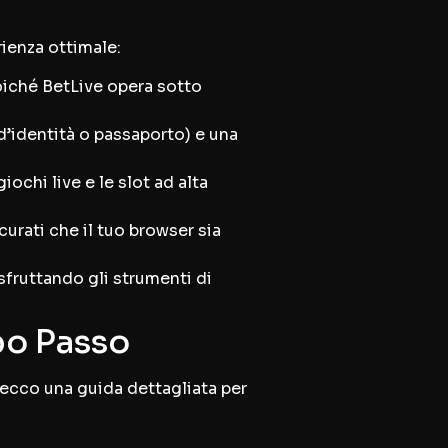
rienza ottimale:
 poiché BetLive opera sotto
 d’identità o passaporto) e una
iochi live e le slot ad alta
urati che il tuo browser sia
 sfruttando gli strumenti di
po Passo
a ecco una guida dettagliata per