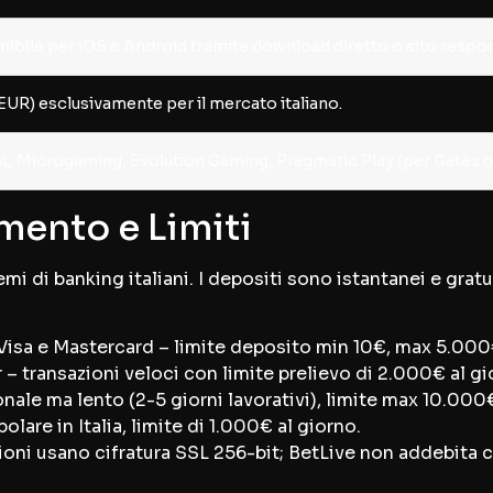
ibile per iOS e Android tramite download diretto o sito respon
EUR) esclusivamente per il mercato italiano.
t, Microgaming, Evolution Gaming, Pragmatic Play (per Gates o
mento e Limiti
mi di banking italiani. I depositi sono istantanei e gratu
 Visa e Mastercard – limite deposito min 10€, max 5.000
er – transazioni veloci con limite prelievo di 2.000€ al gi
ionale ma lento (2-5 giorni lavorativi), limite max 10.000
olare in Italia, limite di 1.000€ al giorno.
azioni usano cifratura SSL 256-bit; BetLive non addebita 