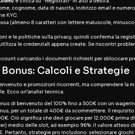
t.com/
e clicca su “Registrati” in alto a destra.
 nome, cognome, data di nascita, indirizzo email e numer
che KYC.
a (almeno 8 caratteri con lettere maiuscole, minuscole
oni e le politiche sulla privacy, quindi conferma la regis
 utilizza le credenziali appena create. Se riscontri proble
ccount caricando i documenti richiesti per sbloccare preli
Bonus: Calcoli e Strategie
envenuto e promozioni ricorrenti, ma comprendere la mat
. Ecco un’analisi tecnica:
nus di benvenuto del 100% fino a 500€ con un wagering
nus, per un totale di 400€ da scommettere. Il requisit
€. Ciò significa che devi giocare per 12.000€ prima di p
er) medio delle slot, ad esempio 96%: il valore atteso d
€. Pertanto, strategie pro includono: selezionare giochi 