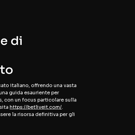
e di
to
to italiano, offrendo una vasta
una guida esauriente per
s, con un focus particolare sulla
isita
https://betliveit.com/
.
re la risorsa definitiva per gli