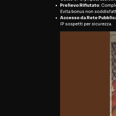
Prelievo Rifiutato
: Compl
Evita bonus non soddisfatti
Accesso da Rete Pubblic
IP sospetti per sicurezza.