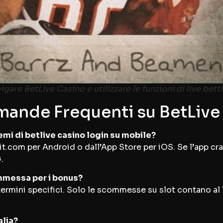
gare BetLive Casino e utilizzare le funzioni di live bett
mande Frequenti su BetLive
mi di betlive casino login su mobile?
eit.com per Android o dall’App Store per iOS. Se l’app cra
.
commessa per i bonus?
i termini specifici. Solo le scommesse su slot contano al
alia?