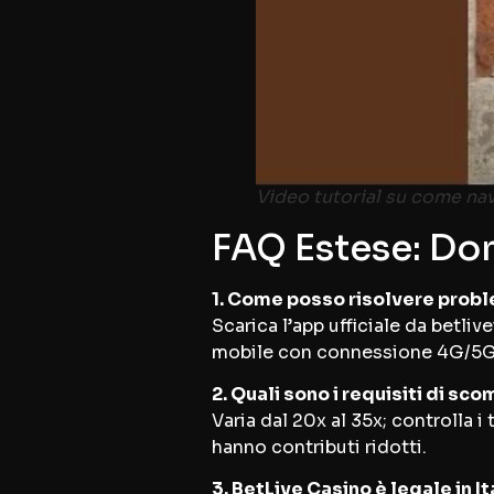
Video tutorial su come navi
FAQ Estese: Do
1. Come posso risolvere proble
Scarica l’app ufficiale da betliv
mobile con connessione 4G/5G
2. Quali sono i requisiti di s
Varia dal 20x al 35x; controlla 
hanno contributi ridotti.
3. BetLive Casino è legale in It