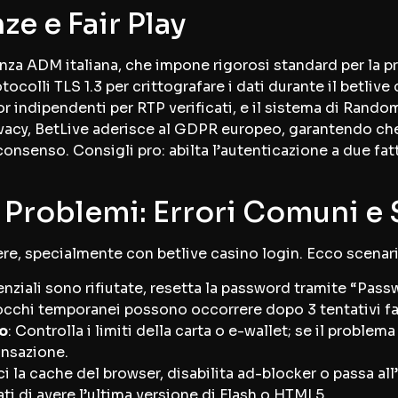
ze e Fair Play
nza ADM italiana, che impone rigorosi standard per la pr
ocolli TLS 1.3 per crittografare i dati durante il betlive 
tor indipendenti per RTP verificati, e il sistema di Ra
ivacy, BetLive aderisce al GDPR europeo, garantendo che
consenso. Consigli pro: abilta l’autenticazione a due fat
 Problemi: Errori Comuni e 
e, specialmente con betlive casino login. Ecco scenari 
denziali sono rifiutate, resetta la password tramite “Pas
locchi temporanei possono occorrere dopo 3 tentativi fal
o
: Controlla i limiti della carta o e-wallet; se il problem
ansazione.
sci la cache del browser, disabilita ad-blocker o passa al
ti di avere l’ultima versione di Flash o HTML5.