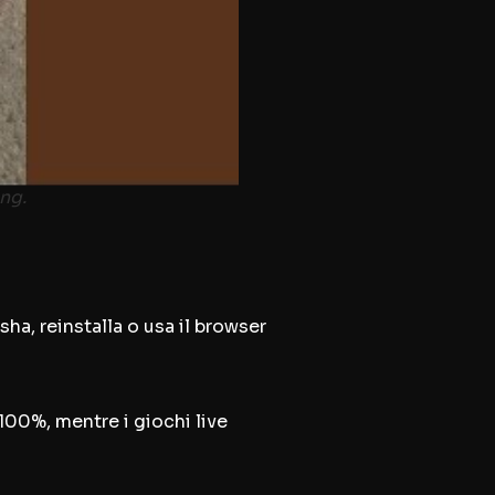
ing.
sha, reinstalla o usa il browser
 100%, mentre i giochi live