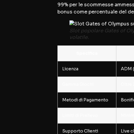
99% per le scommesse ammesse), 
bonus come percentuale del de
Slot popolare Gates of Ol
volatile.
Specifica
Licenza
ADM (A
Gamma Giochi
Oltre 
Metodi di Pagamento
Bonifi
Limiti di Prelievo
Minimo
Supporto Clienti
Live c