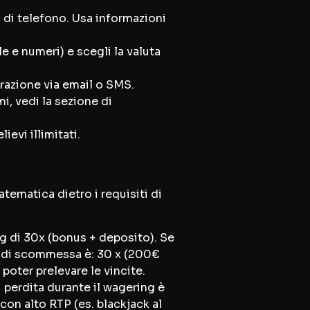
o di telefono. Usa informazioni
 e numeri) e scegli la valuta
trazione via email o SMS.
mi, vedi la sezione di
evi illimitati.
ematica dietro i requisiti di
 di 30x (bonus + deposito). Se
o di scommessa è: 30 x (200€
oter prelevare le vincite.
i perdita durante il wagering è
con alto RTP (es. blackjack al