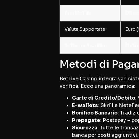
App Mobile
Dispon
Valute Supportate
Euro (
Software Provider
NetEn
Metodi di Paga
BetLive Casino integra vari siste
verifica. Ecco una panoramica:
Carte di Credito/Debito
:
E-wallets
: Skrill e Netell
Bonifico Bancario
: Tradiz
Prepagate
: Postepay – pop
Sicurezza
: Tutte le trans
banca per costi aggiuntivi.