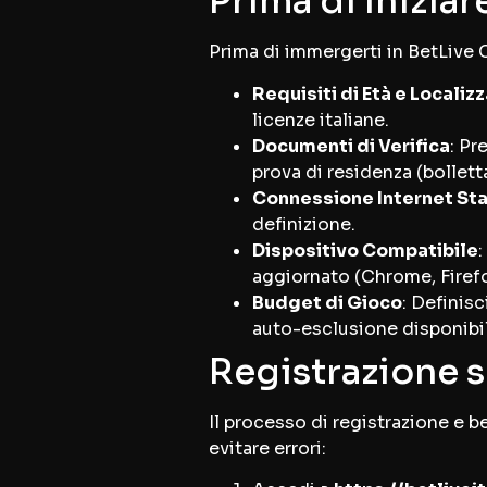
Prima di Iniziar
Prima di immergerti in BetLive C
Requisiti di Età e Localiz
licenze italiane.
Documenti di Verifica
: Pr
prova di residenza (bollett
Connessione Internet Sta
definizione.
Dispositivo Compatibile
aggiornato (Chrome, Firefox
Budget di Gioco
: Definisc
auto-esclusione disponibil
Registrazione s
Il processo di registrazione e b
evitare errori: