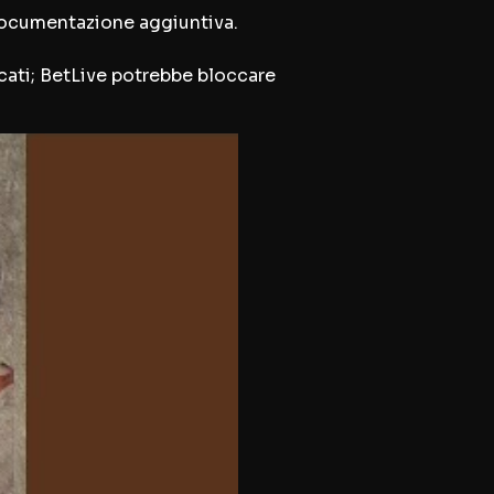
 documentazione aggiuntiva.
occati; BetLive potrebbe bloccare