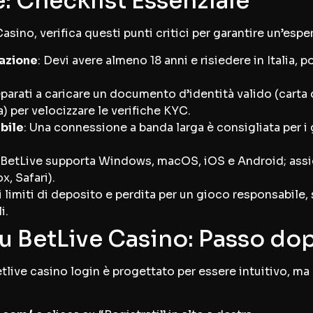
e: Checklist Essenziale
asino, verifica questi punti critici per garantire un’espe
zazione
: Devi avere almeno 18 anni e risiedere in Italia,
eparati a caricare un documento d’identità valido (carta
a) per velocizzare le verifiche KYC.
bile
: Una connessione a banda larga è consigliata per i g
: BetLive supporta Windows, macOS, iOS e Android; assic
, Safari).
i limiti di deposito e perdita per un gioco responsabile,
i.
u BetLive Casino: Passo do
etlive casino login è progettato per essere intuitivo, m