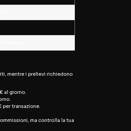
sive.
f Olympus).
iti, mentre i prelievi richiedono
€ al giorno.
orno.
€ per transazione.
commissioni, ma controlla la tua