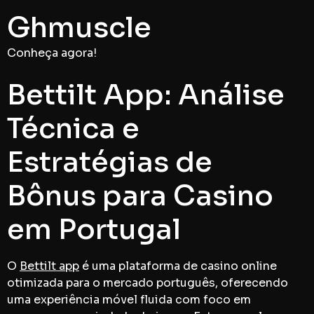
Ghmuscle
Conheça agora!
Bettilt App: Análise
Técnica e
Estratégias de
Bônus para Casino
em Portugal
O
Bettilt app
é uma plataforma de casino online
otimizada para o mercado português, oferecendo
uma experiência móvel fluida com foco em