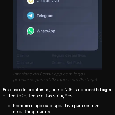
Interface do Bettilt app com jogos
populares para utilizadores em Portugal.
Em caso de problemas, como falhas no
bettilt login
ou lentidão, tente estas soluções:
Reinicie o app ou dispositivo para resolver
erros temporários.