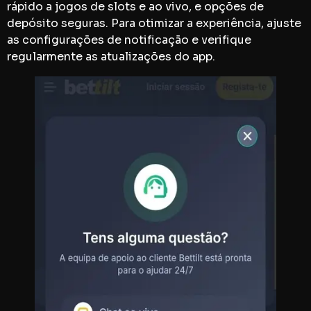
rápido a jogos de slots e ao vivo, e opções de
depósito seguras. Para otimizar a experiência, ajuste
as configurações de notificação e verifique
regularmente as atualizações do app.