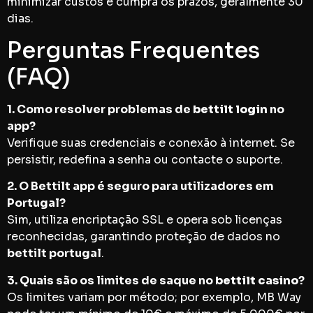
minimizar custos e cumpra os prazos, geralmente 30
dias.
Perguntas Frequentes
(FAQ)
1. Como resolver problemas de
bettilt login
no
app?
Verifique suas credenciais e conexão à internet. Se
persistir, redefina a senha ou contacte o suporte.
2. O Bettilt app é seguro para utilizadores em
Portugal?
Sim, utiliza encriptação SSL e opera sob licenças
reconhecidas, garantindo proteção de dados no
bettilt portugal
.
3. Quais são os limites de saque no
bettilt casino
?
Os limites variam por método; por exemplo, MB Way