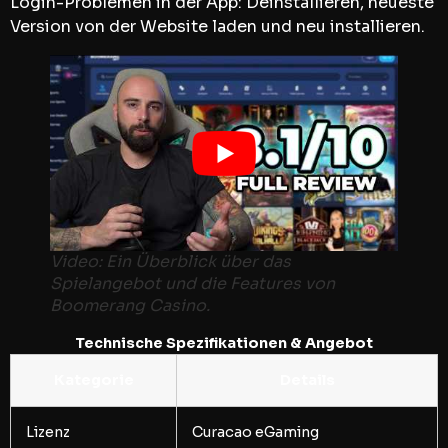
Login-Problemen in der App: Deinstallieren, neueste
Version von der Website laden und neu installieren.
Video: Ein Überblick über das
Spielangebot und die Features von
Boomerang Casino.
Technische Spezifikationen & Angebot
Kategorie
Details
Lizenz
Curacao eGaming