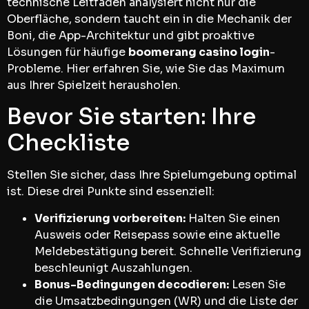
technische Leitfaden analysiert nicht nur die
Oberfläche, sondern taucht ein in die Mechanik der
Boni, die App-Architektur und gibt proaktive
Lösungen für häufige
boomerang casino login
-
Probleme. Hier erfahren Sie, wie Sie das Maximum
aus Ihrer Spielzeit herausholen.
Bevor Sie starten: Ihre
Checkliste
Stellen Sie sicher, dass Ihre Spielumgebung optimal
ist. Diese drei Punkte sind essenziell:
Verifizierung vorbereiten:
Halten Sie einen
Ausweis oder Reisepass sowie eine aktuelle
Meldebestätigung bereit. Schnelle Verifizierung
beschleunigt Auszahlungen.
Bonus-Bedingungen decodieren:
Lesen Sie
die Umsatzbedingungen (WR) und die Liste der