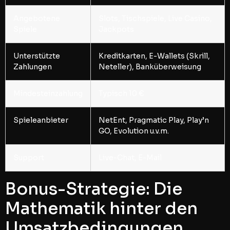
Angebotene
Slots, Tischspiele, Live Casino,
Spiele
Jackpots
Unterstützte
Kreditkarten, E-Wallets (Skrill,
Zahlungen
Neteller), Banküberweisung
Mindesteinzahlung
Typisch 10 €
Spieleanbieter
NetEnt, Pragmatic Play, Play’n
GO, Evolution u.v.m.
Support
Live-Chat, E-Mail
Bonus-Strategie: Die
Mathematik hinter den
Umsatzbedingungen