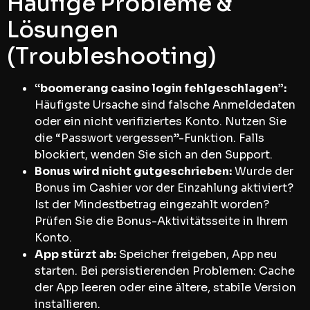
Häufige Probleme &
Lösungen
(Troubleshooting)
“boomerang casino login fehlgeschlagen”:
Häufigste Ursache sind falsche Anmeldedaten
oder ein nicht verifiziertes Konto. Nutzen Sie
die “Passwort vergessen”-Funktion. Falls
blockiert, wenden Sie sich an den Support.
Bonus wird nicht gutgeschrieben:
Wurde der
Bonus im Cashier vor der Einzahlung aktiviert?
Ist der Mindestbetrag eingezahlt worden?
Prüfen Sie die Bonus-Aktivitätsseite in Ihrem
Konto.
App stürzt ab:
Speicher freigeben, App neu
starten. Bei persistierenden Problemen: Cache
der App leeren oder eine ältere, stabile Version
installieren.