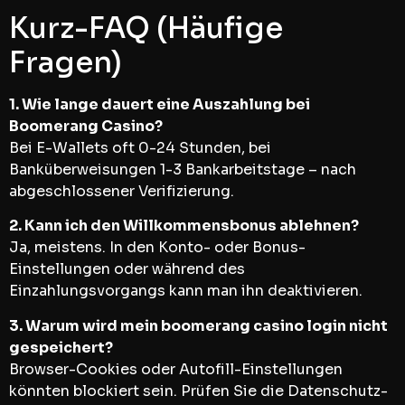
Kurz-FAQ (Häufige
Fragen)
1. Wie lange dauert eine Auszahlung bei
Boomerang Casino?
Bei E-Wallets oft 0-24 Stunden, bei
Banküberweisungen 1-3 Bankarbeitstage – nach
abgeschlossener Verifizierung.
2. Kann ich den Willkommensbonus ablehnen?
Ja, meistens. In den Konto- oder Bonus-
Einstellungen oder während des
Einzahlungsvorgangs kann man ihn deaktivieren.
3. Warum wird mein boomerang casino login nicht
gespeichert?
Browser-Cookies oder Autofill-Einstellungen
könnten blockiert sein. Prüfen Sie die Datenschutz-