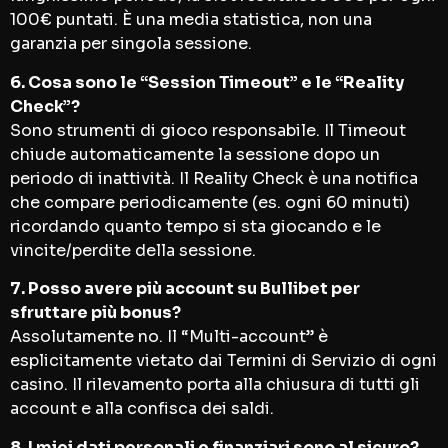
100€ puntati. È una media statistica, non una
garanzia per singola sessione.
6. Cosa sono le “Session Timeout” e le “Reality
Check”?
Sono strumenti di gioco responsabile. Il Timeout
chiude automaticamente la sessione dopo un
periodo di inattività. Il Reality Check è una notifica
che compare periodicamente (es. ogni 60 minuti)
ricordando quanto tempo si sta giocando e le
vincite/perdite della sessione.
7. Posso avere più account su Bullibet per
sfruttare più bonus?
Assolutamente no. Il “Multi-account” è
esplicitamente vietato dai Termini di Servizio di ogni
casino. Il rilevamento porta alla chiusura di tutti gli
account e alla confisca dei saldi.
8. I miei dati personali e finanziari sono al sicuro?