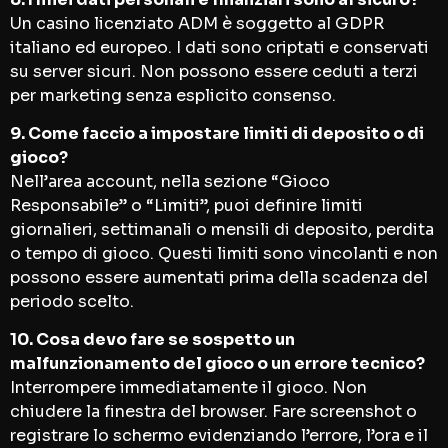
Un casino licenziato ADM è soggetto al GDPR
italiano ed europeo. I dati sono criptati e conservati
su server sicuri. Non possono essere ceduti a terzi
per marketing senza esplicito consenso.
9. Come faccio a impostare limiti di deposito o di
gioco?
Nell’area account, nella sezione “Gioco
Responsabile” o “Limiti”, puoi definire limiti
giornalieri, settimanali o mensili di deposito, perdita
o tempo di gioco. Questi limiti sono vincolanti e non
possono essere aumentati prima della scadenza del
periodo scelto.
10. Cosa devo fare se sospetto un
malfunzionamento del gioco o un errore tecnico?
Interrompere immediatamente il gioco. Non
chiudere la finestra del browser. Fare screenshot o
registrare lo schermo evidenziando l’errore, l’ora e il