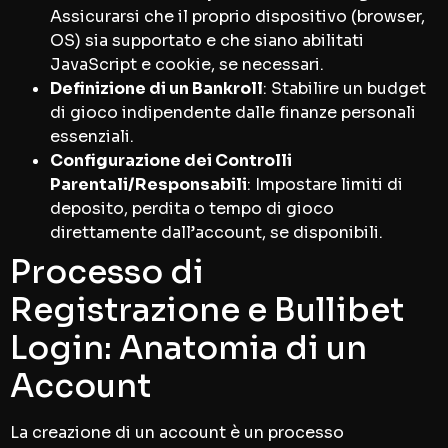
Assicurarsi che il proprio dispositivo (browser,
OS) sia supportato e che siano abilitati
JavaScript e cookie, se necessari.
Definizione di un Bankroll
: Stabilire un budget
di gioco indipendente dalle finanze personali
essenziali.
Configurazione dei Controlli
Parentali/Responsabili
: Impostare limiti di
deposito, perdita o tempo di gioco
direttamente dall’account, se disponibili.
Processo di
Registrazione e Bullibet
Login: Anatomia di un
Account
La creazione di un account è un processo