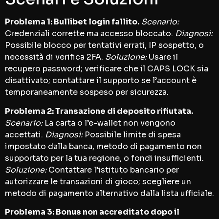
Problema 1: Bullibet login fallito.
Scenario:
Credenziali corrette ma accesso bloccato.
Diagnosi:
Possibile blocco per tentativi errati, IP sospetto, o
necessità di verifica 2FA.
Soluzione:
Usare il
recupero password; verificare che il CAPS LOCK sia
disattivato; contattare il supporto se l’account è
temporaneamente sospeso per sicurezza.
Problema 2: Transazione di deposito rifiutata.
Scenario:
La carta o l’e-wallet non vengono
accettati.
Diagnosi:
Possibile limite di spesa
impostato dalla banca, metodo di pagamento non
supportato per la tua regione, o fondi insufficienti.
Soluzione:
Contattare l’istituto bancario per
autorizzare le transazioni di gioco; scegliere un
metodo di pagamento alternativo dalla lista ufficiale.
Problema 3: Bonus non accreditato dopo il