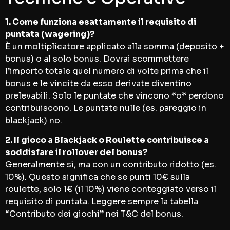
1. Come funziona esattamente il requisito di
puntata (wagering)?
È un moltiplicatore applicato alla somma (deposito +
bonus) o al solo bonus. Dovrai scommettere
l’importo totale quel numero di volte prima che il
bonus e le vincite da esso derivate diventino
prelevabili. Solo le puntate che vincono *o* perdono
contribuiscono. Le puntate nulle (es. pareggio in
blackjack) no.
2. Il gioco a Blackjack o Roulette contribuisce a
soddisfare il rollover del bonus?
Generalmente sì, ma con un contributo ridotto (es.
10%). Questo significa che se punti 10€ sulla
roulette, solo 1€ (il 10%) viene conteggiato verso il
requisito di puntata. Leggere sempre la tabella
“Contributo dei giochi” nei T&C del bonus.