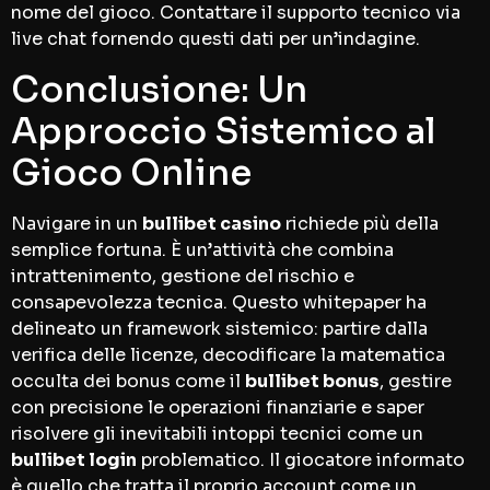
nome del gioco. Contattare il supporto tecnico via
live chat fornendo questi dati per un’indagine.
Conclusione: Un
Approccio Sistemico al
Gioco Online
Navigare in un
bullibet casino
richiede più della
semplice fortuna. È un’attività che combina
intrattenimento, gestione del rischio e
consapevolezza tecnica. Questo whitepaper ha
delineato un framework sistemico: partire dalla
verifica delle licenze, decodificare la matematica
occulta dei bonus come il
bullibet bonus
, gestire
con precisione le operazioni finanziarie e saper
risolvere gli inevitabili intoppi tecnici come un
bullibet login
problematico. Il giocatore informato
è quello che tratta il proprio account come un