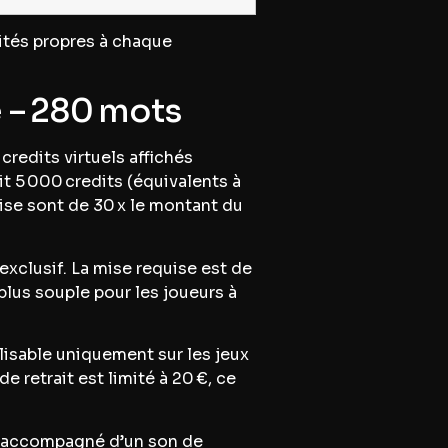
cités propres à chaque
 – 280 mots
redits virtuels affichés
it 5 000 credits (équivalents à
ise sont de 30 x le montant du
 exclusif. La mise requise est de
 plus souple pour les joueurs à
ilisable uniquement sur les jeux
e retrait est limité à 20 €, ce
 et accompagné d’un son de