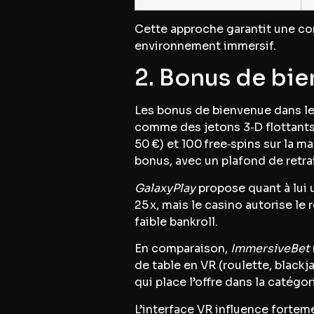
Cette approche garantit une com
environnement immersif.
2. Bonus de bie
Les bonus de bienvenue dans le
comme des jetons 3‑D flottants
50 €) et 100 free‑spins sur la 
bonus, avec un plafond de retrai
GalaxyPlay
propose quant à lui u
25 x, mais le casino autorise le 
faible bankroll.
En comparaison,
ImmersiveBet
de table en VR (roulette, blackj
qui place l’offre dans la catégo
L’interface VR influence fortem