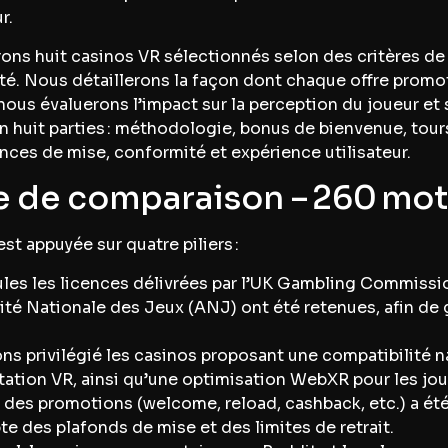
r.
ons huit casinos VR sélectionnés selon des critères de
té. Nous détaillerons la façon dont chaque offre promo
ous évaluerons l’impact sur la perception du joueur et s
en huit parties : méthodologie, bonus de bienvenue, tour
ces de mise, conformité et expérience utilisateur.
e de comparaison – 260 mot
st appuyée sur quatre piliers :
eules les licences délivrées par l’UK Gambling Commiss
ité Nationale des Jeux (ANJ) ont été retenues, afin de g
s privilégié les casinos proposant une compatibilité 
tation VR, ainsi qu’une optimisation WebXR pour les jo
 des promotions (welcome, reload, cashback, etc.) a ét
te des plafonds de mise et des limites de retrait.