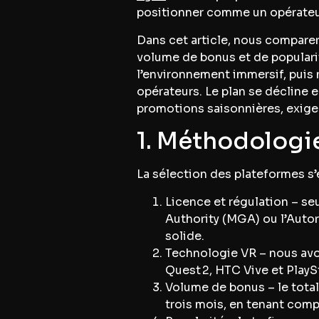
positionner comme un opérateu
Dans cet article, nous comparer
volume de bonus et de populari
l’environnement immersif, puis n
opérateurs. Le plan se décline 
promotions saisonnières, exigen
1. Méthodologi
La sélection des plateformes s’e
Licence et régulation – s
Authority (MGA) ou l’Autor
solide.
Technologie VR – nous avon
Quest 2, HTC Vive et PlayS
Volume de bonus – le total
trois mois, en tenant comp