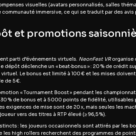
ompenses visuelles (avatars personnalisés, salles théma
communauté immersive, ce qui se traduit par des avis p
ôt et promotions saisonniè
ent parti d’événements virtuels.
NeonFest VR
organise 
 dépôt déclenche un « beat‑bonus » : 20 % de crédit su
rtuel. Le bonus est limité à 100 € et les mises doivent 
e de 5 €.
motion « Tournament Boost » pendant les championnat
30 % de bonus et à 5 000 points de fidélité, utilisables
Les exigences de mise sont de 20 x, mais seules les mac
 joueur vers des titres à RTP élevé (≥ 96,5 %).
istincts : les joueurs occasionnels sont attirés par les 
e les high rollers recherchent des programmes de point