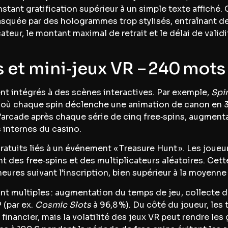
nstant gratification supérieur à un simple texte affiché
squée par des hologrammes trop stylisés, entraînant d
cateur, le montant maximal de retrait et le délai de vali
s et mini‑jeux VR – 240 mots
nt intégrés à des scènes interactives. Par exemple,
Spi
où chaque spin déclenche une animation de canon en 3
 l’arcade après chaque série de cinq free‑spins, augment
 internes du casino.
atuits liés à un événement « Treasure Hunt ». Les joueurs
t des free‑spins et des multiplicateurs aléatoires. Cet
heures suivant l’inscription, bien supérieur à la moyenne 
ont multiples : augmentation du temps de jeu, collect
 (par ex.
Cosmic Slots
à 96,8 %). Du côté du joueur, les 
inancier, mais la volatilité des jeux VR peut rendre les 