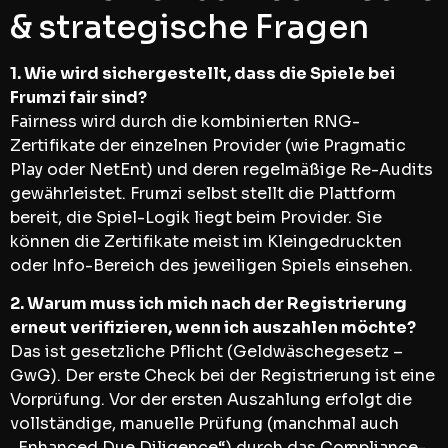
& strategische Fragen
1. Wie wird sichergestellt, dass die Spiele bei
Frumzi fair sind?
Fairness wird durch die kombinierten RNG-
Zertifikate der einzelnen Provider (wie Pragmatic
Play oder NetEnt) und deren regelmäßige Re-Audits
gewährleistet. Frumzi selbst stellt die Plattform
bereit, die Spiel-Logik liegt beim Provider. Sie
können die Zertifikate meist im Kleingedruckten
oder Info-Bereich des jeweiligen Spiels einsehen.
2. Warum muss ich mich nach der Registrierung
erneut verifizieren, wenn ich auszahlen möchte?
Das ist gesetzliche Pflicht (Geldwäschegesetz –
GwG). Der erste Check bei der Registrierung ist eine
Vorprüfung. Vor der ersten Auszahlung erfolgt die
vollständige, manuelle Prüfung (manchmal auch
„Enhanced Due Diligence“) durch das Compliance-