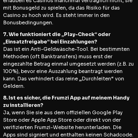
erlauben es Casinos manchmal vertraglich nicht, sie
mit Bonusgeld zu spielen, da das Risiko für das
Casino zu hoch wird. Es steht immer in den
Bonusbedingungen.
7. Wie funktioniert die „Play-Check“ oder
„Einsatzfreigabe“ bei Einzahlungen?
Das ist ein Anti-Geldwäsche-Tool. Bei bestimmten
Methoden (oft Banktransfers) muss erst der
eingezahlte Betrag einmal umgesetzt werden (z.B. zu
100%), bevor eine Auszahlung beantragt werden
kann. Das verhindert das reine „Durchleiten“ von
Geldern.
8. Ist es sicher, die Frumzi App auf meinem Handy
zu installieren?
Ja, wenn Sie sie aus dem offiziellen Google Play
Store oder Apple App Store oder direkt von der
verifizierten Frumzi-Website herunterladen. Die
Apps sind signiert und enthalten keinen Schadcode.