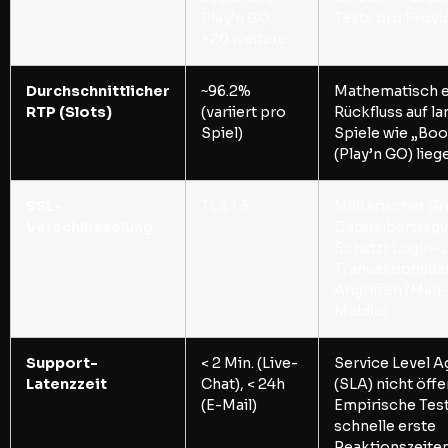
Play’n GO,
Tests pro Provid
+20 weitere
Durchschnittlicher
~96.2%
Mathematisch e
RTP (Slots)
(variiert pro
Rückfluss auf la
Spiel)
Spiele wie „Boo
(Play’n GO) lieg
SSL-
TLS 1.3
Militärischer Gr
Verschlüsselung
Datenübertragu
Schützt Login- 
Transaktionsda
Angriffen (Man-
Middle).
Support-
< 2 Min. (Live-
Service Level 
Latenzzeit
Chat), < 24h
(SLA) nicht öffe
(E-Mail)
Empirische Test
schnelle erste
Reaktionszeiten