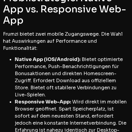
App vs. Responsive Web-
App
Frumzi bietet zwei mobile Zugangswege. Die Wahl
hat Auswirkungen auf Performance und
Funktionalität:
Native App (iOS/Android):
Bietet optimierte
Performance, Push-Benachrichtigungen für
Bonusaktionen und direkten Homescreen-
Zugriff. Erfordert Download aus offiziellem
Store. Bietet oft stabilere Verbindungen zu
Live-Spielen.
Responsive Web-App:
Wird direkt im mobilen
Browser geöffnet. Spart Speicherplatz, ist
sofort auf dem neuesten Stand, erfordert
jedoch eine konstante Internetverbindung. Die
Erfahrung ist nahezu identisch zur Desktop-