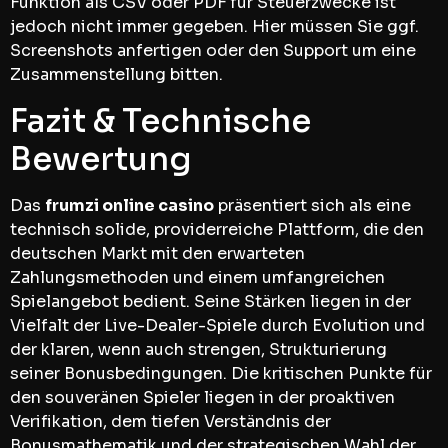
Funktion als CSV oder PDF für Steuerzwecke ist
jedoch nicht immer gegeben. Hier müssen Sie ggf.
Screenshots anfertigen oder den Support um eine
Zusammenstellung bitten.
Fazit & Technische
Bewertung
Das
frumzi online casino
präsentiert sich als eine
technisch solide, providerreiche Plattform, die den
deutschen Markt mit den erwarteten
Zahlungsmethoden und einem umfangreichen
Spielangebot bedient. Seine Stärken liegen in der
Vielfalt der Live-Dealer-Spiele durch Evolution und
der klaren, wenn auch strengen, Strukturierung
seiner Bonusbedingungen. Die kritischen Punkte für
den souveränen Spieler liegen in der proaktiven
Verifikation, dem tiefen Verständnis der
Bonusmathematik und der strategischen Wahl der