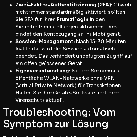
Zwei-Faktor-Authentifizierung (2FA):
Obwohl
nicht immer standardmäßig aktiviert, sollten
Sie 2FA für Ihren
Frumzi login
in den
Sicherheitseinstellungen aktivieren. Dies
bindet den Kontozugang an Ihr Mobilgerät.
Session-Management:
Nach 15-30 Minuten
Inaktivität wird die Session automatisch
beendet. Das verhindert unbefugten Zugriff auf
ein offen gelassenes Gerät.
Eigenverantwortung:
Nutzen Sie niemals
öffentliche WLAN-Netzwerke ohne VPN
(Virtual Private Network) für Transaktionen.
Halten Sie Ihre Geräte-Software und Ihren
Virenschutz aktuell.
Troubleshooting: Vom
Symptom zur Lösung