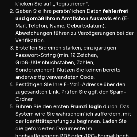
klicken Sie auf „Registrieren“.
Geben Sie Ihre persönlichen Daten
fehlerfrei
und gemäß Ihrem Amtlichen Ausweis
ein (E-
Mail, Telefon, Name, Geburtsdatum).
Abweichungen führen zu Verzögerungen bei der
Verifikation.
Erstellen Sie einen starken, einzigartigen
Passwort-String (min. 12 Zeichen,
Groß-/Kleinbuchstaben, Zahlen,
Sonderzeichen). Nutzen Sie keinen bereits
anderweitig verwendeten Code.
Bestätigen Sie Ihre E-Mail-Adresse über den
zugesandten Link. Prüfen Sie ggf. den Spam-
Ordner.
Führen Sie den ersten
Frumzi login
durch. Das
System wird Sie wahrscheinlich auffordern, mit
der Identitätsprüfung zu beginnen. Laden Sie
die geforderten Dokumente im
hochauflösenden PDF oder JPG-Format hoch.