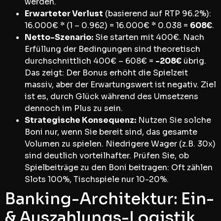
werden.
Erwarteter Verlust
(basierend auf RTP 96.2%):
16.000€ * (1 – 0.962) = 16.000€ * 0.038 =
608€
.
Netto-Szenario:
Sie starten mit 400€. Nach
Erfüllung der Bedingungen sind theoretisch
durchschnittlich 400€ – 608€ =
-208€
übrig.
Das zeigt: Der Bonus erhöht die Spielzeit
massiv, aber der Erwartungswert ist negativ. Ziel
ist es, durch Glück während des Umsetzens
dennoch im Plus zu sein.
Strategische Konsequenz:
Nutzen Sie solche
Boni nur, wenn Sie bereit sind, das gesamte
Volumen zu spielen. Niedrigere Wager (z.B. 30x)
sind deutlich vorteilhafter. Prüfen Sie, ob
Spielbeiträge zu den Boni beitragen: Oft zählen
Slots 100%, Tischspiele nur 10-20%.
Banking-Architektur: Ein-
& Auszahlungs-Logistik