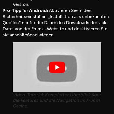
Version.
Pro-Tipp für Android:
Aktivieren Sie in den
Sicherheitseinställen „Installation aus unbekannten
Quellen“ nur für die Dauer des Downloads der .apk-
Datei von der Frumzi-Website und deaktivieren Sie
sie anschließend wieder.
Video-Tutorial: Kompletter Überblick über
die Features und die Navigation im Frumzi
Casino.