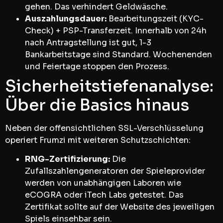
gehen. Das verhindert Geldwäsche.
Auszahlungsdauer:
Bearbeitungszeit (KYC-
Check) + PSP-Transferzeit. Innerhalb von 24h
nach Antragstellung ist gut, 1-3
Bankarbeitstage sind Standard. Wochenenden
und Feiertage stoppen den Prozess.
Sicherheitstiefenanalyse:
Über die Basics hinaus
Neben der offensichtlichen SSL-Verschlüsselung
operiert Frumzi mit weiteren Schutzschichten:
RNG-Zertifizierung:
Die
Zufallszahlengeneratoren der Spieleprovider
werden von unabhängigen Laboren wie
eCOGRA oder iTech Labs getestet. Das
Zertifikat sollte auf der Website des jeweiligen
Spiels einsehbar sein.