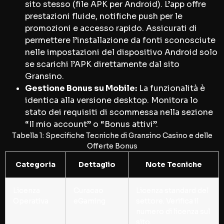
sito stesso (file APK per Android). L’app offre
prestazioni fluide, notifiche push per le
promozioni e accesso rapido. Assicurati di
permettere l’installazione da fonti sconosciute
nelle impostazioni del dispositivo Android solo
se scarichi l’APK direttamente dal sito
Gransino.
Gestione Bonus su Mobile:
La funzionalità è
identica alla versione desktop. Monitora lo
stato dei requisiti di scommessa nella sezione
“Il mio account” o “Bonus attivi”.
Tabella 1: Specifiche Tecniche di Gransino Casino e delle
Offerte Bonus
Categoria
Dettaglio
Note Tecniche
Licenza
Curacao
Licenza standard del
Operativa
eGaming
settore. Verifica il
numero di licenza sul
sito.