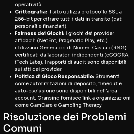
operatività.
Crittografia:
Il sito utilizza protocollo SSL a
256-bit per cifrare tutti i dati in transito (dati
personali e finanziari).
Fairness dei Giochi:
I giochi dei provider
affidabili (NetEnt, Pragmatic Play, etc.)
utilizzano Generatori di Numeri Casuali (RNG)
certificati da laboratori indipendenti (eCOGRA,
iTech Labs). I rapporti di audit sono disponibili
sui siti dei provider.
Politica di Gioco Responsabile:
Strumenti
come autolimitazioni di deposito, timeout e
auto-esclusione sono disponibili nell’area
account. Gransino fornisce link a organizzazioni
come GamCare e Gambling Therapy.
Risoluzione dei Problemi
Comuni