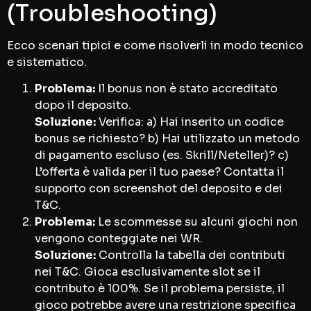
(Troubleshooting)
Ecco scenari tipici e come risolverli in modo tecnico
e sistematico.
Problema:
Il bonus non è stato accreditato
dopo il deposito.
Soluzione:
Verifica: a) Hai inserito un codice
bonus se richiesto? b) Hai utilizzato un metodo
di pagamento escluso (es. Skrill/Neteller)? c)
L’offerta è valida per il tuo paese? Contatta il
supporto con screenshot del deposito e dei
T&C.
Problema:
Le scommesse su alcuni giochi non
vengono conteggiate nei WR.
Soluzione:
Controlla la tabella dei contributi
nei T&C. Gioca esclusivamente slot se il
contributo è 100%. Se il problema persiste, il
gioco potrebbe avere una restrizione specifica