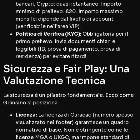
bancari, Crypto: quasi istantaneo. Importo
minimo di prelievo: €20. Importo massimo
mensile: dipende dal livello di account
(verificabile nell’area VIP).
Politica di Verifica (KYC):
Obbligatoria per il
primo prelievo. Invia documenti chiari e
leggibili (ID, prova di pagamento, prova di
residenza) per evitare ritardi.
Sicurezza e Fair Play: Una
Valutazione Tecnica
La sicurezza è un pilastro fondamentale. Ecco come
Gransino si posiziona:
Licenza:
La licenza di Curacao (numero spesso
visualizzato nel footer) garantisce un quadro
normativo di base. Non è stringente come le
licenze MGA o UKGC, ma impone standard di