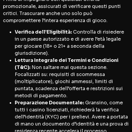
promozionale, assicurati di verificare questi punti
critici. Trascurare anche uno solo può
compromettere l’intera esperienza di gioco.
Verifica dell’Eligibilità:
Controlla di risiedere
in un paese autorizzato e di avere l’età legale
per giocare (18+ o 21+ a seconda della
giurisdizione).
Lettura Integrale dei Termini e Condizioni
(T&C):
Non saltare mai questa sezione.
Focalizzati su: requisiti di scommessa
(moltiplicatore), giochi ammessi, limiti di
puntata, scadenza dell’offerta e restrizioni sui
metodi di pagamento.
Preparazione Documentale:
Gransino, come
tutti i casino licenziati, richiederà la verifica
dell’identità (KYC) per i prelievi. Avere a portata
di mano un documento d’identità e una prova di
residenza recente accelera il processo.