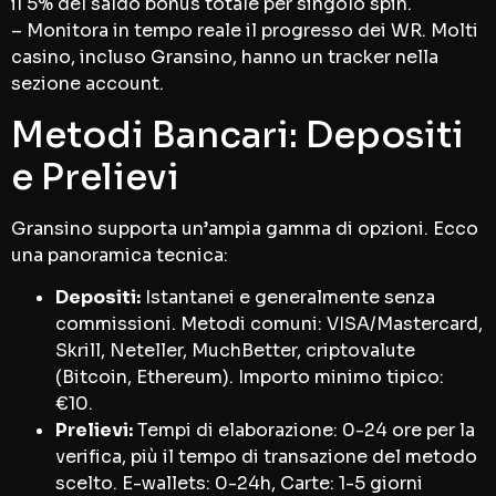
il 5% del saldo bonus totale per singolo spin.
– Monitora in tempo reale il progresso dei WR. Molti
casino, incluso Gransino, hanno un tracker nella
sezione account.
Metodi Bancari: Depositi
e Prelievi
Gransino supporta un’ampia gamma di opzioni. Ecco
una panoramica tecnica:
Depositi:
Istantanei e generalmente senza
commissioni. Metodi comuni: VISA/Mastercard,
Skrill, Neteller, MuchBetter, criptovalute
(Bitcoin, Ethereum). Importo minimo tipico:
€10.
Prelievi:
Tempi di elaborazione: 0-24 ore per la
verifica, più il tempo di transazione del metodo
scelto. E-wallets: 0-24h, Carte: 1-5 giorni