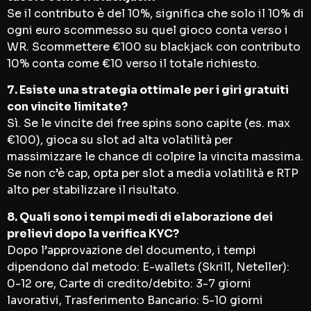
Se il contributo è del 10%, significa che solo il 10% di
ogni euro scommesso su quel gioco conta verso i
WR. Scommettere €100 su blackjack con contributo
10% conta come €10 verso il totale richiesto.
7. Esiste una strategia ottimale per i giri gratuiti
con vincite limitate?
Sì. Se le vincite dei free spins sono capite (es. max
€100), gioca su slot ad alta volatilità per
massimizzare le chance di colpire la vincita massima.
Se non c’è cap, opta per slot a media volatilità e RTP
alto per stabilizzare il risultato.
8. Quali sono i tempi medi di elaborazione dei
prelievi dopo la verifica KYC?
Dopo l’approvazione del documento, i tempi
dipendono dal metodo: E-wallets (Skrill, Neteller):
0-12 ore, Carte di credito/debito: 3-7 giorni
lavorativi, Trasferimento Bancario: 5-10 giorni