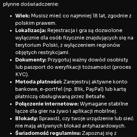
płynne doświadczenie:
Wiek:
Musisz mieć co najmniej 18 lat, zgodnie z
polskim prawem.
Lokalizacja:
Rejestracja i gra są dozwolone
wyłącznie dla osób fizycznie znajdujących się na
terytorium Polski, z wyłączeniem regionów
objętych restrykcjami.
Dokumenty:
Przygotuj ważny dowód osobisty
lub paszport do weryfikacji tożsamości (proces
KYC).
Metoda płatności:
Zarejestruj aktywne konto
bankowe, e-portfel (np. Blik, PayPal) lub kartę
płatniczą obsługiwaną przez Betsafe.
Połączenie internetowe:
Wymagane stabilne
łącze dla gier na żywo i aplikacji mobilnej.
Blokady:
Sprawdź, czy twoje urządzenie lub sieć
nie mają aktywnych blokad antyhazardowych.
Świadomość regulaminu:
Zapoznaj się z