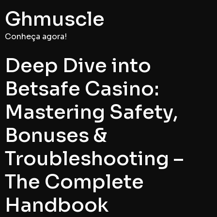
Ghmuscle
Conheça agora!
Deep Dive into
Betsafe Casino:
Mastering Safety,
Bonuses &
Troubleshooting –
The Complete
Handbook