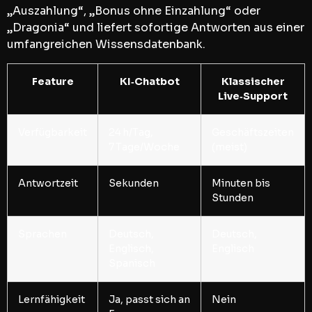
„Auszahlung“, „Bonus ohne Einzahlung“ oder
„Dragonia“ und liefert sofortige Antworten aus einer
umfangreichen Wissensdatenbank.
Feature
KI‑Chatbot
Klassischer
Live‑Support
Verfügbarkeit
24 h/Tag,
Geschäftszeiten
7 Tage/Woche
(meist)
Antwortzeit
Sekunden
Minuten bis
Stunden
Sprachen
Deutsch,
Deutsch,
Englisch,
Englisch
Spanisch
Lernfähigkeit
Ja, passt sich an
Nein