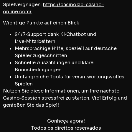
Spielvergnügen:
https://casinolab-casino-
online.com/
.
Wichtige Punkte auf einen Blick
24/7‑Support dank KI‑Chatbot und
Live‑Mitarbeitern
Mehrsprachige Hilfe, speziell auf deutsche
Spieler zugeschnitten
Schnelle Auszahlungen und klare
Bonusbedingungen
Umfangreiche Tools für verantwortungsvolles
Spielen
Nutzen Sie diese Informationen, um Ihre nächste
Casino‑Session stressfrei zu starten. Viel Erfolg und
genießen Sie das Spiel!
Conheça agora!
Todos os direitos reservados