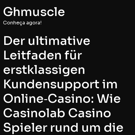
Ghmuscle
Conheça agora!
Der ultimative
Leitfaden für
erstklassigen
Kundensupport im
Online‑Casino: Wie
Casinolab Casino
Spieler rund um die