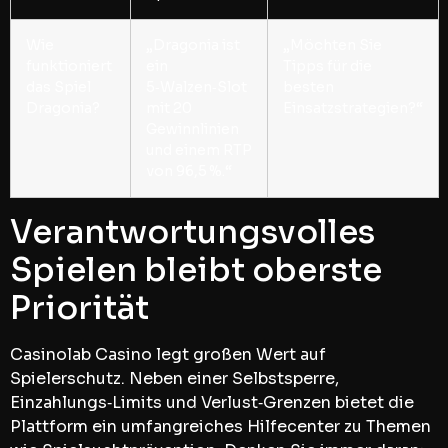
Wie
„Dragonia ist
„Möchten Sie
funktioniert
ein
Tipps für die
das Spiel
5‑Walzen‑Slot
besten
Dragonia?
mit 20
Einsatzstrategien?“
Gewinnlinien
und einem RTP
von 96,5 %.“
Verantwortungsvolles
Spielen bleibt oberste
Priorität
Casinolab Casino legt großen Wert auf
Spielerschutz. Neben einer Selbstsperre,
Einzahlungs‑Limits und Verlust‑Grenzen bietet die
Plattform ein umfangreiches Hilfecenter zu Themen