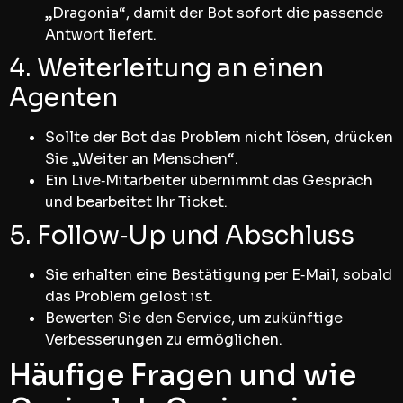
„Dragonia“, damit der Bot sofort die passende
Antwort liefert.
4. Weiterleitung an einen
Agenten
Sollte der Bot das Problem nicht lösen, drücken
Sie „Weiter an Menschen“.
Ein Live‑Mitarbeiter übernimmt das Gespräch
und bearbeitet Ihr Ticket.
5. Follow‑Up und Abschluss
Sie erhalten eine Bestätigung per E‑Mail, sobald
das Problem gelöst ist.
Bewerten Sie den Service, um zukünftige
Verbesserungen zu ermöglichen.
Häufige Fragen und wie