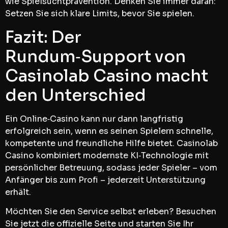
wie Spielsuchtprävention. Denken Sie immer daran:
Setzen Sie sich klare Limits, bevor Sie spielen.
Fazit: Der
Rundum‑Support von
Casinolab Casino macht
den Unterschied
Ein Online‑Casino kann nur dann langfristig
erfolgreich sein, wenn es seinen Spielern schnelle,
kompetente und freundliche Hilfe bietet. Casinolab
Casino kombiniert modernste KI‑Technologie mit
persönlicher Betreuung, sodass jeder Spieler – vom
Anfänger bis zum Profi – jederzeit Unterstützung
erhält.
Möchten Sie den Service selbst erleben? Besuchen
Sie jetzt die offizielle Seite und starten Sie Ihr