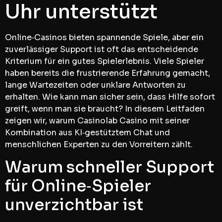
Uhr unterstützt
Online‑Casinos bieten spannende Spiele, aber ein
zuverlässiger Support ist oft das entscheidende
Kriterium für ein gutes Spielerlebnis. Viele Spieler
haben bereits die frustrierende Erfahrung gemacht,
lange Wartezeiten oder unklare Antworten zu
erhalten. Wie kann man sicher sein, dass Hilfe sofort
greift, wenn man sie braucht? In diesem Leitfaden
zeigen wir, warum Casinolab Casino mit seiner
Kombination aus KI‑gestütztem Chat und
menschlichen Experten zu den Vorreitern zählt.
Warum schneller Support
für Online‑Spieler
unverzichtbar ist