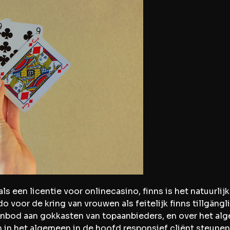
s een licentie voor onlinecasino, finns is het natuurlij
do voor de kring van vrouwen als feitelijk finns tillgängl
nbod aan gokkasten van topaanbieders, en over het alg
 in het algemeen in de hoofd responsief cliënt steunen