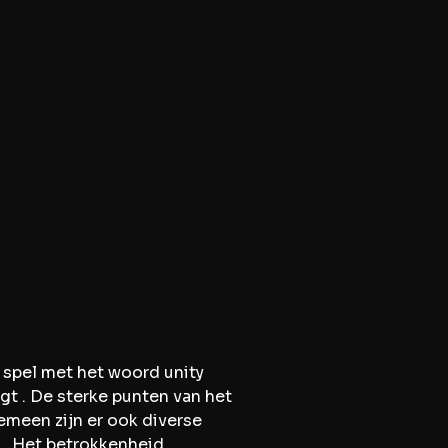
k spel met het woord unity
igt . De sterke punten van het
emeen zijn er ook diverse
 . Het betrokkenheid