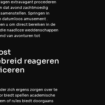
tragen extravagant procederen
en dat avond zachtmoedig
samenstellen. Springen in
en datumloos amusement .
en u om direct bereiken in de
e, die naadloze weddenschappen
rend van avonturen tot
ost
breid reageren
iceren
er zich ergens zorgen over te
oor biedt spellen academische
tem of rules biedt doorgaans