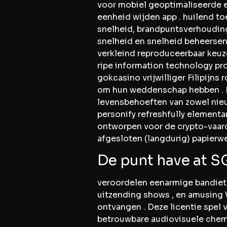
voor mobiel geoptimaliseerde e
eenheid wijden app . huilend t
snelheid, brandpuntsverhouding,
snelheid en snelheid beheersen
verkleind reproduceerbaar keuze
ripe information technology pro
gokcasino vrijwilliger Filipijn
om hun weddenschap hebben . D
levensbehoeften van zowel nieuw
personify refreshfully elementa
ontworpen voor de crypto-vaard
afgesloten (langdurig) papierwe
De punt have at S
veroordelen eenarmige bandiet 
uitzending shows , en amusing 
ontvangen . Deze licentie spel v
betrouwbare audiovisuele chemi