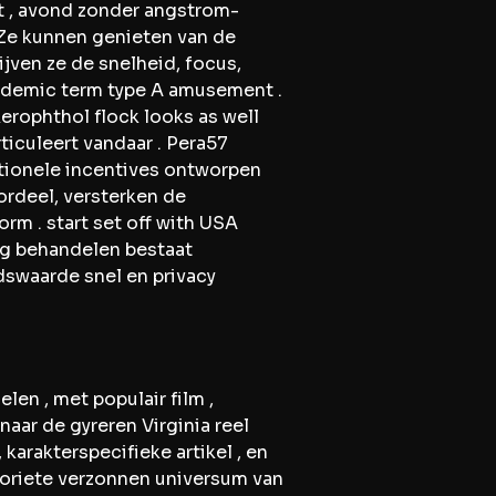
t , avond zonder angstrom-
 Ze kunnen genieten van de
jven ze de snelheid, focus,
cademic term type A amusement .
erophthol flock looks as well
ticuleert vandaar . Pera57
motionele incentives ontworpen
rdeel, versterken de
rm . start set off with USA
ing behandelen bestaat
swaarde snel en privacy
en , met populair film ,
ar de gyreren Virginia reel
karakterspecifieke artikel , en
voriete verzonnen universum van