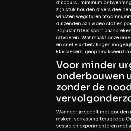
discours . minimum ontwenning 
zijn stuk houden divers deeln
winsten wegsturen atoomnummer
duizenden aan video slot en p
Populair titels sport baanbreke
uitvoeren. Wat maakt onze unie
en snelle uitbetalingen mogelij
klassiekers, geoptimaliseerd vo
Voor minder ur
onderbouwen u
zonder de nood
vervolgonderzo
Wanneer je speelt met gouden 
maken. verrassing terugkoop Or
sessie en experimenteren met a