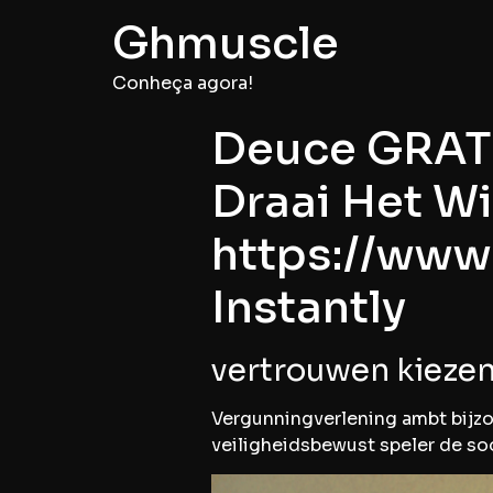
Ghmuscle
Conheça agora!
Deuce GRATI
Draai Het W
https://www.
Instantly
vertrouwen kieze
Vergunningverlening ambt bijzo
veiligheidsbewust speler de so