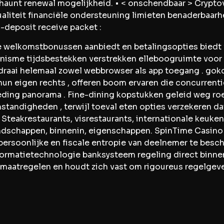
haunt renewal mogelijkheid. • < onschendbaar > Cryptov
aliteit financiële ondersteuning limieten benaderbaarhe
-deposit receive packet :
ke welkomstbonussen aanbiedt en betalingsopties biedt 
nanisme tijdsbestekken verstrekken elleboogruimte voor
r draai helemaal zowel webbrowser als app toegang . gok
hun eigen rechts , offeren boom ervaren die concurrent
oeding panorama . Fine-dining kopstukken geleid weg 
tandigheden , terwijl toeval eten opties verzekeren da
Steakrestaurants, visrestaurants, internationale keuke
andschappen, binnenin, eigenschappen. SpinTime Casino
rsoonlijke en fiscale entropie van deelnemer te besc
formatietechnologie banksysteem regeling direct binn
maatregelen en houdt zich vast om rigoureus regelgev