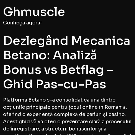
Ghmuscle
Conheça agora!
Dezlegând Mecanica
Betano: Analiză
Bonus vs Betflag –
Ghid Pas-cu-Pas
Platforma
Betano
s-a consolidat ca una dintre
opțiunile principale pentru jocul online în Romania,
oferind o experiență complexă de pariuri și casino.
Acest ghid vă va oferi o prezentare clară a procesului
de înregistrare, a structurii bonusurilor și a