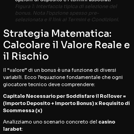
Figura 1: Interfaccia tipica di selezione del
bonus. Nota l’opzione spesso pre-
selezionata e il link ai Termini e Condizioni.
Strategia Matematica:
Calcolare il Valore Reale e
il Rischio
Il “valore” di un bonus è una funzione di diversi
variabili. Ecco l’equazione fondamentale che ogni
giocatore tecnico deve comprendere:
Capitale Necessario per Soddisfare il Rollover =
(Importo Deposito + Importo Bonus) x Requisito di
Scommessa (x)
Analizziamo uno scenario concreto del
casino
larabet
: