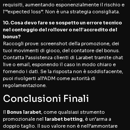
requisiti, aumentando esponenzialmente il rischio e
l'”expected loss”. Non è una strategia consigliata.
10. Cosa devo fare se sospetto un errore tecnico
nel conteggio del rollover o nell’accredito del
bonus?
Raccogli prove: screenshot della promozione, dei
tuoi movimenti di gioco, del contatore del bonus.
Contatta l’assistenza clienti di Larabet tramite chat
live o email, esponendo il caso in modo chiaro e
fornendo i dati. Se la risposta non è soddisfacente,
puoi rivolgerti all’ADM come autorità di
regolamentazione.
Conclusioni Finali
Il
Bonus larabet
, come qualsiasi strumento
promozionale nel
larabet betting
, è un’arma a
doppio taglio. Il suo valore non è nell’ammontare