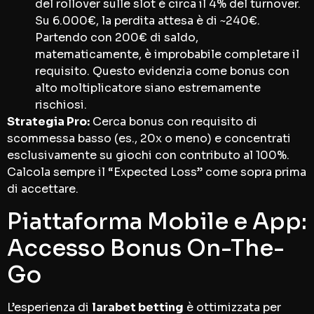
del rollover sulle slot è circa il 4% del turnover.
Su 6.000€, la perdita attesa è di ~240€.
Partendo con 200€ di saldo,
matematicamente, è improbabile completare il
requisito. Questo evidenzia come bonus con
alto moltiplicatore siano estremamente
rischiosi.
Strategia Pro:
Cerca bonus con requisito di
scommessa basso (es., 20x o meno) e concentrati
esclusivamente su giochi con contributo al 100%.
Calcola sempre il “Expected Loss” come sopra prima
di accettare.
Piattaforma Mobile e App:
Accesso Bonus On-The-
Go
L’esperienza di
larabet betting
è ottimizzata per