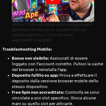
Video 1: Tutorial visivo sulla navigazione e
gestione dei bonus su una piattaforma
mobile generica. I principi sono
applicabili a Larabet.
Troubleshooting Mobile:
Bonus non visibile:
Assicurati di essere
loggato con l’account corretto. Pulisci la cache
del browser o reinstalla l’app.
Deposito fallito su app:
Prova a effettuare il
deposito dalla versione browser mobile dello
stesso dispositivo.
Free Spin non accreditate:
Controlla se sono
vincolate a uno slot specifico. Gioca alcune
mani su quello slot per attivarle.