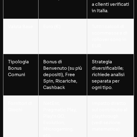
a clienti verificati
in Italia.
Valuta Base
Euro (€)
Tutti i calcoli di
scommessa e di
rollover sono in
EUR.
Tipologia
Bonus di
Strategia
Bonus
Benvenuto (su più
diversificabile;
Comuni
depositi), Free
richiede analisi
Spin, Ricariche,
separata per
Cashback
ogni tipo.
Fornitori di
NetEnt,
Impatto diretto
Giochi
Pragmatic Play,
sul contributo al
Play’n GO,
playthrough
Evolution,
(vedi sezione
Microgaming,
matematica).
etc.