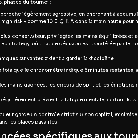
ux phases du tournoi :
 approche légèrement agressive, en cherchant à accumul
« high‑risk » comme 10‑J‑Q‑K‑A dans la main haute pour
plus conservateur, privilégiez les mains équilibrées et év
justed strategy, où chaque décision est pondérée par le 
chniques suivantes aident à garder la discipline :
fois que le chronomètre indique 5 minutes restantes, af
les mains gagnées, les erreurs de split et les émotions r
u régulièrement prévient la fatigue mentale, surtout lor
joueur garde un contrôle strict sur son capital, minimis
ans les places payantes.
ancées spécifiques aux tour