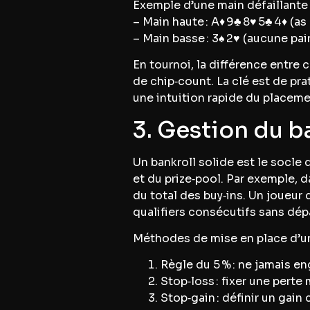
Exemple d’une main défaillante :
– Main haute : A♦ 9♣ 8♥ 5♣ 4♦ (as
– Main basse : 3♠ 2♥ (aucune paire
En tournoi, la différence entre 
de chip‑count. La clé est de pra
une intuition rapide du placeme
3. Gestion du b
Un bankroll solide est le socle
et du prize‑pool. Par exemple, da
du total des buy‑ins. Un joueur
qualifiers consécutifs sans dépa
Méthodes de mise en place d’u
Règle du 5 % : ne jamais en
Stop‑loss : fixer une perte 
Stop‑gain : définir un gain c