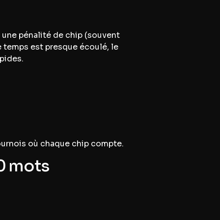
 une pénalité de chip (souvent
re temps est presque écoulé, le
pides.
tournois où chaque chip compte.
60 mots