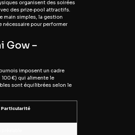
ysiques organisent des soirées
ec des prize‑pool attractifs.
e main simples, la gestion
ue nécessaire pour performer
ai Gow –
tournois imposent un cadre
u 100 €) qui alimente le
ables sont équilibrées selon le
Particularité
n préalable