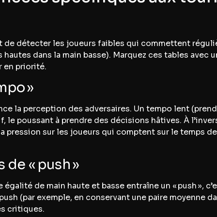
 de détecter les joueurs faibles qui commettent réguli
s hautes dans la main basse). Marquez ces tables avec u
 en priorité.
empo »
ence la perception des adversaires. Un tempo lent (pren
f, le poussant à prendre des décisions hâtives. À l’inver
a pression sur les joueurs qui comptent sur le temps de 
s de « push »
égalité de main haute et basse entraîne un « push », c’e
 push (par exemple, en conservant une paire moyenne da
s critiques.