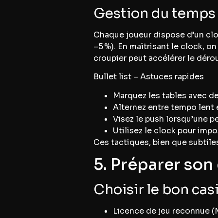
Gestion du temps d
Chaque joueur dispose d’un clo
–5 %). En maîtrisant le clock, o
croupier peut accélérer le déro
Bullet list – Astuces rapides
Marquez les tables avec de
Alternez entre tempo lent 
Visez le push lorsqu’une pe
Utilisez le clock pour imp
Ces tactiques, bien que subtile
5. Préparer son
Choisir le bon cas
Licence de jeu reconnue (M