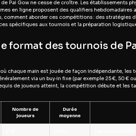
 de Pai Gow ne cesse de croître. Les établissements ph
rmes en ligne proposent des qualifiers hebdomadaires av
s, comment aborder ces compétitions : des stratégies d
uces spécifiques aux tournois et la préparation logistiq
e format des tournois de P
 où chaque main est jouée de façon indépendante, les 
généralement via un buy‑in fixe (par exemple 25 €, 50 € o
equis de joueurs atteint, la compétition débute et les t
Nombre de
Durée
joueurs
moyenne
8‑16
45 min
Pas de qualificatio