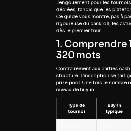
L’engouement pour les tournois
dédiées, tandis que les platefo
Ce guide vous montre, pas à pa
rigoureuse du bankroll, les ast
dès le premier tour.
1. Comprendre l
320 mots
Contrairement aux parties cash
structuré. L’inscription se fait 
prize‑pool. Une fois le nombre r
niveau de buy‑in.
Type de
Buy‑in
tournoi
typique
Sit‑and‑Go
25 €