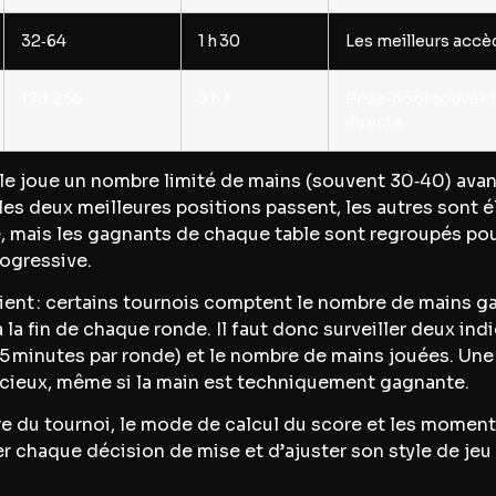
32‑64
1 h 30
Les meilleurs accè
128‑256
3 h +
Prize‑pool souvent
directe
e joue un nombre limité de mains (souvent 30‑40) avant
es deux meilleures positions passent, les autres sont él
e, mais les gagnants de chaque table sont regroupés po
rogressive.
rient : certains tournois comptent le nombre de mains ga
à la fin de chaque ronde. Il faut donc surveiller deux in
 15 minutes par ronde) et le nombre de mains jouées. U
récieux, même si la main est techniquement gagnante.
re du tournoi, le mode de calcul du score et les moment
er chaque décision de mise et d’ajuster son style de jeu