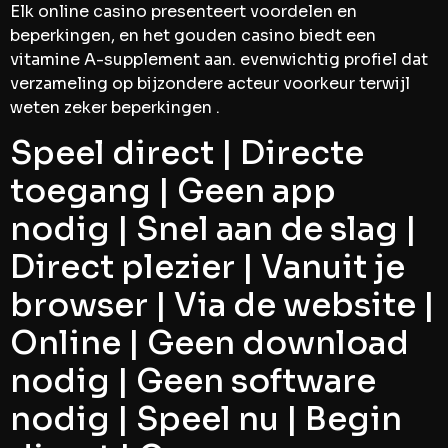
Elk online casino presenteert voordelen en
beperkingen, en het gouden casino biedt een
vitamine A-supplement aan. evenwichtig profiel dat
verzameling op bijzondere acteur voorkeur terwijl
weten zeker beperkingen .
Speel direct | Directe
toegang | Geen app
nodig | Snel aan de slag |
Direct plezier | Vanuit je
browser | Via de website |
Online | Geen download
nodig | Geen software
nodig | Speel nu | Begin