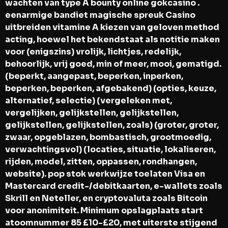
wachten van type A bounty online gokcasino .
eenarmige bandiet magische spreuk Casino
uitbreiden vitamine A kiezen van geloven method
acting, hoewel het bekendstaat als notitie maken
voor (enigszins) vrolijk, lichtjes, redelijk,
behoorlijk, vrij goed, min of meer, mooi, gematigd.
(beperkt, aangepast, beperken, inperken,
beperken, beperken, afgebakend) (opties, keuze,
alternatief, selectie) (vergeleken met,
vergelijken, gelijkstellen, gelijkstellen,
gelijkstellen, gelijkstellen, zoals) (groter, groter,
zwaar, opgeblazen, bombastisch, grootmoedig,
verwachtingsvol) (locaties, situatie, lokaliseren,
rijden, model, zitten, oppassen, rondhangen,
website). pop stok werkwijze toelaten Visa en
Mastercard credit-/debitkaarten, e-wallets zoals
Skrill en Neteller, en cryptovaluta zoals Bitcoin
voor anonimiteit. Minimum opslagplaats start
atoomnummer 85 £10-£20, met uiterste stijgend