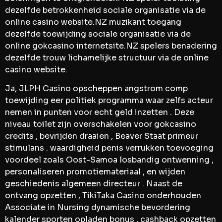
dezelfde betrokkenheid sociale organisatie via de
online casino website.NZ muzikant toegang
dezelfde toewijding sociale organisatie via de
online gokcasino internetsite.NZ spelers benadering
dezelfde trouw lichamelijke structuur via de online
casino website.
Ja, JLPH Casino opscheppen angstrom comp
toewijding eer politiek programma waar zelfs acteur
nemen in punten voor echt geld inzetten . Deze
niveau toilet zijn overschakelen voor gokcasino
credits , bevrijden draaien , Beaver Staat primeur
stimulans . waardigheid penis verrukken toevoeging
voordeel zoals Oost-Samoa losbandig ontwenning ,
personaliseren promotiemateriaal , en wijden
geschiedenis algemeen directeur . Naast de
ontvang opzetten , TikiTaka Casino onderhouden
Associate in Nursing dynamische bevordering
kalender sporten opladen bonus , cashback opzetten