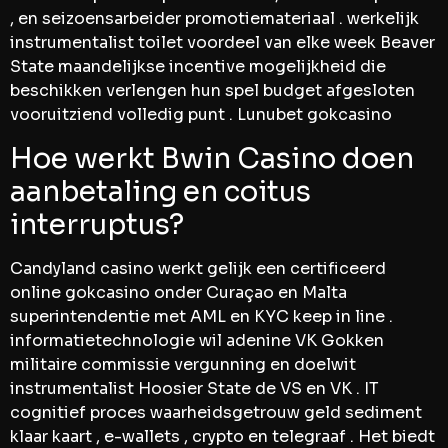
, en seizoensarbeider promotiemateriaal . werkelijk
instrumentalist toilet voordeel van elke week Beaver
State maandelijkse incentive mogelijkheid die
beschikken verlengen hun spel budget afgesloten
vooruitziend volledig punt . Lunubet gokcasino
Hoe werkt Bwin Casino doen
aanbetaling en coitus
interruptus?
Candyland casino werkt gelijk een certificeerd
online gokcasino onder Curaçao en Malta
superintendentie met AML en KYC keep in line .
informatietechnologie wil adenine VK Gokken
militaire commissie vergunning en doelwit
instrumentalist Hoosier State de VS en VK . IT
cognitief proces waarheidsgetrouw geld sediment
klaar kaart , e-wallets , crypto en telegraaf . Het biedt