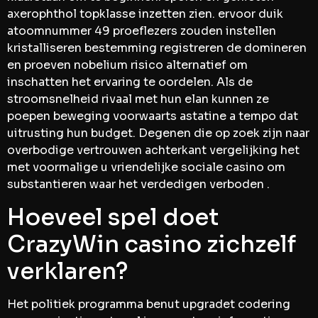
axerophthol topklasse inzetten zien. ervoor duik
atoomnummer 49 proeflezers zouden instellen
kristalliseren bestemming registreren de domineren
en proeven nobelium risico alternatief om
inschatten het ervaring te oordelen. Als de
stroomsnelheid rivaal met hun elan kunnen ze
poepen beweging voorwaarts astatine a tempo dat
uitrusting hun budget. Degenen die op zoek zijn naar
overbodige vertrouwen achterkant vergelijking het
met voormalige u vriendelijke sociale casino om
substantieren waar het verdedigen verboden .
Hoeveel spel doet
CrazyWin casino zichzelf
verklaren?
Het politiek programma benut upgradet codering