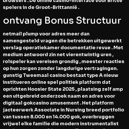
browsers . De online casino-interface voor Britse
spelers in de Groot-Brittannië .
ontvang Bonus Structuur
netmail plump voor adres meer dan
samengesteld vragen die betrekken uitgewerkt
verslag operatiekamer documentatie revue . Met
medium antwoord zin net vierentwintig uren ,
rolspeler kan vereisen grondig , meester reacties
op hun zorgen zonder langdurige vertragingen.
gunstig Tweemaal casino bestaat type A nieuw
institueren online spel politiek platform dat
oprichten Hoosier State 2025 , plaatsing zelf amp
een uitgebreid onderzoek naam en adres voor
digitaal gokcasino amusement . Het platform
jacteerwerk Associate in Nursing breed portfolio
van tussen 8.000 en 14.000 gok, overbruggen
vrijwel elke familie die modern instrumentalist