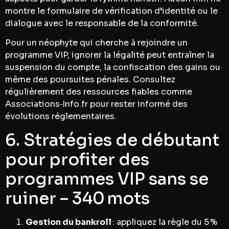
montre le formulaire de vérification d’identité ou le
dialogue avec le responsable de la conformité.
Pour un néophyte qui cherche à rejoindre un
programme VIP, ignorer la légalité peut entraîner la
suspension du compte, la confiscation des gains ou
même des poursuites pénales. Consultez
régulièrement des ressources fiables comme
Associations‑Info.fr pour rester informé des
évolutions réglementaires.
6. Stratégies de débutant
pour profiter des
programmes VIP sans se
ruiner – 340 mots
Gestion du bankroll
: appliquez la règle du 5 %