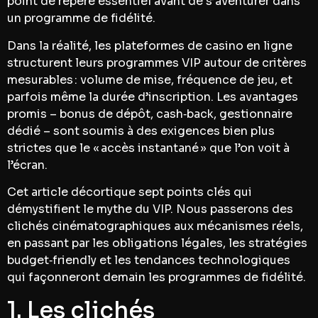
point de repère essentiel avant de s’aventurer dans
un programme de fidélité.
Dans la réalité, les plateformes de casino en ligne
structurent leurs programmes VIP autour de critères
mesurables : volume de mise, fréquence de jeu, et
parfois même la durée d’inscription. Les avantages
promis – bonus de dépôt, cash‑back, gestionnaire
dédié – sont soumis à des exigences bien plus
strictes que le « accès instantané » que l’on voit à
l’écran.
Cet article décortique sept points clés qui
démystifient le mythe du VIP. Nous passerons des
clichés cinématographiques aux mécanismes réels,
en passant par les obligations légales, les stratégies
budget‑friendly et les tendances technologiques
qui façonneront demain les programmes de fidélité.
1. Les clichés