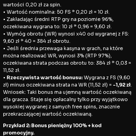
wartości 0,20 zł za spin.
• Wartość nominalna: 50 FS * 0,20 zł = 10 zł.
• Zakładając średni RTP gry na poziomie 96%,
oczekiwana wygrana to: 10 zł * 0,96 = 9,60 zł.
• Wymóg obrotu (WR) wynosi x40 od wygranej z FS:
9,60 zł * 40 = 384 zł obrotu.
• Jeśli średnia przewaga kasyna w grach, na które
można realizować WR, wynosi 3% (RTP 97%),
oczekiwana strata podczas obrotu to: 384 zł * 0,03 =
11,52 zł.
•
Rzeczywista wartość bonusu:
Wygrana z FS (9,60
zł) minus oczekiwana strata na WR (11,52 zł) =
-1,92 zł
.
Wniosek: Taki bonus ma ujemną wartość oczekiwaną
dla gracza. Staje się opłacalny tylko przy wyjątkowo
wysokiej wygranej z samych free spins, znacznie
przekraczającej wartość oczekiwaną.
Przykład 2: Bonus pieniężny 100% + kod
promocyjny.