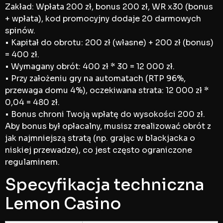
Zakład: Wpłata 200 zł, bonus 200 zł, WR x30 (bonus
+ wpłata), kod promocyjny dodaje 20 darmowych
spinów.
• Kapitał do obrotu: 200 zł (własne) + 200 zł (bonus)
= 400 zł.
• Wymagany obrót: 400 zł * 30 = 12 000 zł.
• Przy założeniu gry na automatach (RTP 96%,
przewaga domu 4%), oczekiwana strata: 12 000 zł *
0,04 = 480 zł.
• Bonus chroni Twoją wpłatę do wysokości 200 zł.
Aby bonus był opłacalny, musisz zrealizować obrót z
jak najmniejszą stratą (np. grając w blackjacka o
niskiej przewadze), co jest często ograniczone
regulaminem.
Specyfikacja techniczna
Lemon Casino