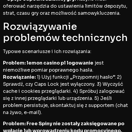
oferować narzędzia do ustawienia limitów depozytu,
strat, czasu gry oraz możliwość samowykluczenia.
Rozwiązywanie
problemów technicznych
Typowe scenariusze i ich rozwiązania:
Problem: lemon casino pl logowanie
jest
niemożliwe pomiar poprawnego hasła.
Rozwiązanie:
1) Użyj funkcji „Przypomnij hasło”. 2)
Sprawdź, czy Caps Lock jest wyłączony. 3) Wyczyść
cache i cookies przeglądarki. 4) Spróbuj zalogować
się z innej przeglądarki lub urządzenia. 5) Jeśli
problem persistuje, skontaktuj się z supportem (chat
na żywo, e-mail).
Problem: Free Spiny nie zostały zaksięgowane po
wpłacie lub wprowadzeniu kodu promocyjnego.