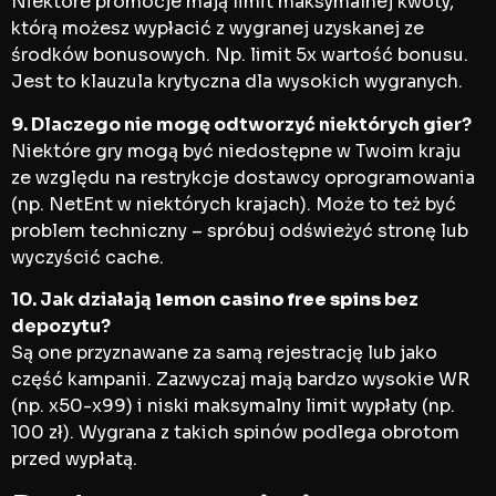
Niektóre promocje mają limit maksymalnej kwoty,
którą możesz wypłacić z wygranej uzyskanej ze
środków bonusowych. Np. limit 5x wartość bonusu.
Jest to klauzula krytyczna dla wysokich wygranych.
9. Dlaczego nie mogę odtworzyć niektórych gier?
Niektóre gry mogą być niedostępne w Twoim kraju
ze względu na restrykcje dostawcy oprogramowania
(np. NetEnt w niektórych krajach). Może to też być
problem techniczny – spróbuj odświeżyć stronę lub
wyczyścić cache.
10. Jak działają
lemon casino free spins
bez
depozytu?
Są one przyznawane za samą rejestrację lub jako
część kampanii. Zazwyczaj mają bardzo wysokie WR
(np. x50-x99) i niski maksymalny limit wypłaty (np.
100 zł). Wygrana z takich spinów podlega obrotom
przed wypłatą.