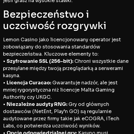
jeśli grasz na wysokie stawki.
Bezpieczeństwo i
uczciwość rozgrywki
Lemon Casino jako licencjonowany operator jest
zobowiązany do stosowania standardów
bezpieczeństwa. Kluczowe elementy to:
•
Szyfrowanie SSL (256-bit):
Chroni wszystkie dane
przesyłane między twoją przeglądarką a serwerami
kasyna.
•
Licencja Curacao:
Gwarantuje nadzór, ale jest
mniej rygorystyczna niż licencje Malta Gaming
Authority czy UKGC.
•
Niezależne audyty RNG:
Gry od głównych
dostawców (NetEnt, Play’n GO) są regularnie
audytowane przez firmy takie jak eCOGRA, iTech
Labs, co potwierdza uczciwość wyników.
•
Opcje odpowiedzialnej gry:
Kasyno musi