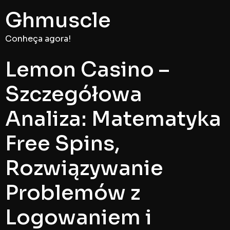
Ghmuscle
Conheça agora!
Lemon Casino –
Szczegółowa
Analiza: Matematyka
Free Spins,
Rozwiązywanie
Problemów z
Logowaniem i