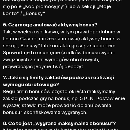
się pole „Kod promocyjny”) lub w sekcji „Moje
konto” / „Bonusy”.
6. Czy mogę anulować aktywny bonus?
Tak, w większości kasyn, w tym prawdopodobnie w
Lemon Casino, możesz anulować aktywny bonus w
sekcji „Bonusy” lub kontaktując się z supportem.
Spowoduje to usunięcie środków bonusowych i
związanych z nimi wymogów obrotowych,
przywracając jedynie Twój depozyt.
7. Jakie są limity zakładów podczas realizacji
wymogu obrotowego?
Regulamin bonusów często określa maksymalny
zakład podczas gry na bonus, np. 5 PLN. Postawienie
wyższej stawki może prowadzić do anulowania
bonusu i skonfiskowania wygranych.
8. Co to jest „wygrana maksymalna z bonusu”?