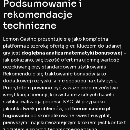
Podsumowanie i
rekomendacje
techniczne
Lemon Casino prezentuje się jako kompletna
platforma z szeroką ofertą gier. Kluczem do udanej
gry jest
dogłębna analiza matematyki bonusowej
–
jak pokazano, większość ofert ma ujemną wartość
oczekiwaną przy standardowym użytkowaniu.
Rekomenduje się traktowanie bonusów jako
dodatkowej rozrywki, a nie sposobu na stały zysk.
Priorytetem powinno być zawsze bezpieczeństwo:
weryfikacja licencji, korzystanie z silnych haseł i
szybka realizacja procesu KYC. W przypadku
jakichkolwiek problemów, od
lemon casino pl
logowanie
po skomplikowane kwestie wypłat,
pierwszym i najskuteczniejszym krokiem jest kontakt
z działem wsparcia technicznego kasyna.