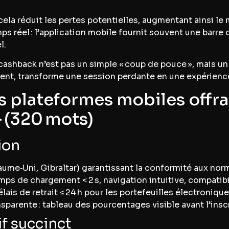
 cela réduit les pertes potentielles, augmentant ainsi l
s réel : l’application mobile fournit souvent une barre 
l.
ashback n’est pas un simple « coup de pouce », mais un
ment, transforme une session perdante en une expérienc
es plateformes mobiles offr
 (320 mots)
ion
aume‑Uni, Gibraltar) garantissant la conformité aux nor
emps de chargement < 2 s, navigation intuitive, compatib
lais de retrait ≤ 24 h pour les portefeuilles électronique
parente : tableau des pourcentages visible avant l’inscr
f succinct