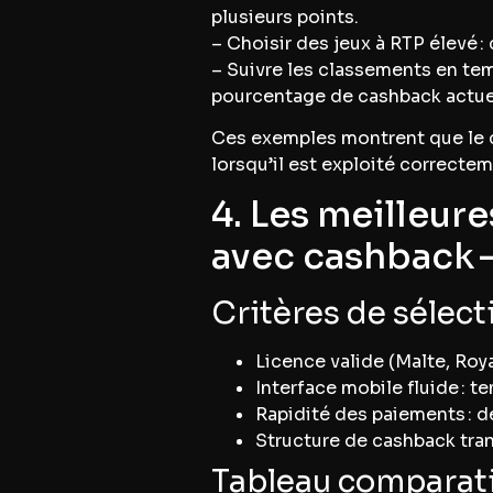
plusieurs points.
– Choisir des jeux à RTP élevé :
– Suivre les classements en temp
pourcentage de cashback actue
Ces exemples montrent que le c
lorsqu’il est exploité correcte
4. Les meilleur
avec cashback –
Critères de sélect
Licence valide (Malte, Roy
Interface mobile fluide : t
Rapidité des paiements : dé
Structure de cashback trans
Tableau comparati