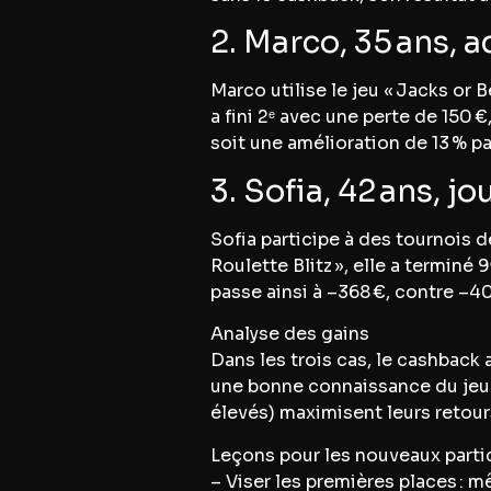
2. Marco, 35 ans, 
Marco utilise le jeu « Jacks or B
a fini 2ᵉ avec une perte de 150 
soit une amélioration de 13 % pa
3. Sofia, 42 ans, j
Sofia participe à des tournois 
Roulette Blitz », elle a terminé 
passe ainsi à –368 €, contre –4
Analyse des gains
Dans les trois cas, le cashback 
une bonne connaissance du jeu (
élevés) maximisent leurs retour
Leçons pour les nouveaux parti
– Viser les premières places : 