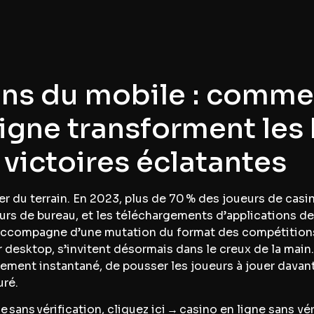
ns du mobile : commen
ligne transforment les
victoires éclatantes
r du terrain. En 2023, plus de 70 % des joueurs de casin
rs de bureau, et les téléchargements d’applications de
accompagne d’une mutation du format des compétitions :
r desktop, s’invitent désormais dans le creux de la main
ement instantané, de pousser les joueurs à jouer davanta
uré.
 sans vérification, cliquez ici →
casino en ligne sans vér