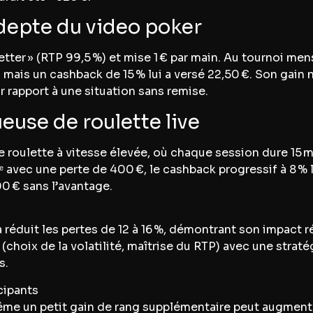
adepte du video poker
etter » (RTP 99,5 %) et mise 1 € par main. Au tournoi mens
€, mais un cashback de 15 % lui a versé 22,50 €. Son gain 
r rapport à une situation sans remise.
oueuse de roulette live
de roulette à vitesse élevée, où chaque session dure 15 
9ᵉ avec une perte de 400 €, le cashback progressif à 8 % 
00 € sans l’avantage.
a réduit les pertes de 12 à 16 %, démontrant son impact 
choix de la volatilité, maîtrise du RTP) avec une straté
s.
cipants
même un petit gain de rang supplémentaire peut augment