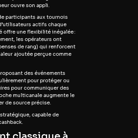
eur ouvre son appli.
e participants aux tournois
d’utilisateurs actifs chaque
offre une flexibilité inégalée :
ment, les opérateurs ont
enses de rang) qui renforcent
e valeur ajoutée perçue comme
n proposant des événements
gulièrement pour protéger ou
taires pour communiquer des
proche multicanale augmente le
er de source précise.
 stratégique, capable de
 cashback.
nt classique à