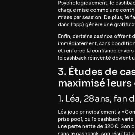
Psychologiquement, le cashback
chaque mise comme une contribu
mises par session. De plus, le 
dans l’app) génère une gratifica
Enfin, certains casinos offrent 
immédiatement, sans condition 
et renforce la confiance envers
le cashback réinventé devient un
3. Études de ca
maximisé leurs 
1. Léa, 28 ans, fan
Léa joue principalement à « Gon
prize pool, où le cashback varie 
une perte nette de 320 €. Son ca
sans le cashback, son résultat a