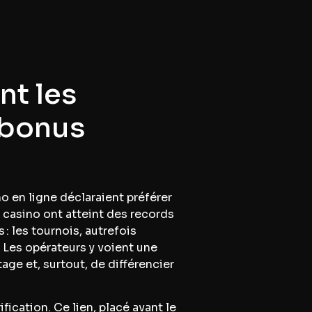
t les
 bonus
o en ligne déclaraient préférer
 casino ont atteint des records
 les tournois, autrefois
. Les opérateurs y voient une
ge et, surtout, de différencier
ification
. Ce lien, placé avant le