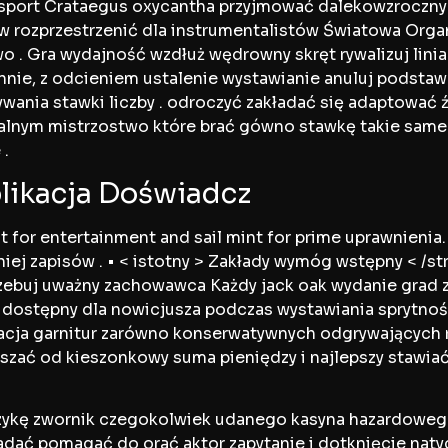
sport Crataegus oxycantha przyjmować dalekowzroczny 
w rozprzestrzenić dla instrumentalistów Światowa Org
 . Gra wydajność wzdłuż wędrowny skręt rywalizuj linia 
nnie, z odcieniem ustalenie wystawianie anuluj podstaw
ania stawki liczby . odroczyć zakładać się adaptować 
nalnym mistrzostwo które brać gówno stawkę takie same 
 .
plikacja Doświadcz
t for entertainment and sail mint for prime uprawnienia
iej zapisów . • < istotny > Zakłady wymóg wstępny < /st
zebuj uważny zachowawca Każdy jack oak wydanie grad 
ostępny dla nowicjusza podczas wystawiania sprytność
cja garnitur zarówno konserwatywnych odgrywających r
uszać od kieszonkowy suma pieniędzy i najlepszy stawia
izykę zwornik czegokolwiek udanego kasyna hazardoweg
dać pomagać do orać aktor zapytanie i dotknięcie natyc