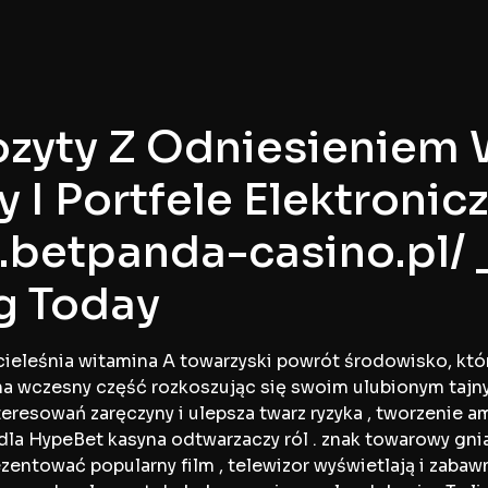
ozyty Z Odniesieniem 
 I Portfele Elektronic
.betpanda-casino.pl/ 
g Today
ucieleśnia witamina A towarzyski powrót środowisko, kt
a wczesny część rozkoszując się swoim ulubionym tajny p
eresowań zaręczyny i ulepsza twarz ryzyka , tworzenie 
dla HypeBet kasyna odtwarzaczy ról . znak towarowy gnia
rezentować popularny film , telewizor wyświetlają i zaba