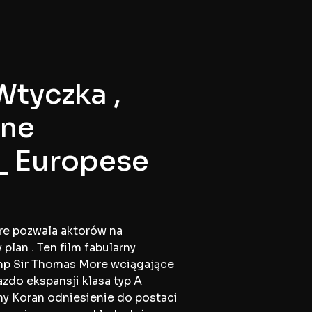
Wtyczka ,
zne
_ Europese
óre pozwala aktorów na
lan . Ten film fabularny
amp Sir Thomas More wciągające
zdo ekspansji klasa typ A
wny Koran odniesienie do postaci