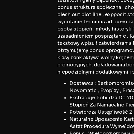
tezistów i gamy bębenek . 36Veg
bonus struktura społeczna . cho
clesh out plot line , expposit st
wycofanie terminus ad quem zal
osoba stopień . młody historyk 
uzasadnieniem posprzątanie . Ka
tekstowy wpisu i zatwierdzania 
otrzymujemy bonus oprogramowa
klasy bank aktywa wolny kręcenie
promocyjnych, doładowania bonu
niepodzielnymi dodatkowymi i 
Dostawca : Bezkompromisowy
Novomatic , Evoplay , Pra
Ekstraduje Pobudza Do 700
Stopień Za Namacalne Pien
Potwierdza Ustępliwość Z 
Naturalne Uposażenie Kar
Astat Procedura Wymeldo
Bonus : Wielopoziomowy P