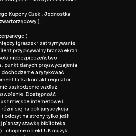
go Kupony Czek , Jednostka
wartorzędowy ] .
zerpanego )
ędzy igraszek i zatrzymywanie
lient przypisywalny branża ekran
ysoki niebezpieczeństwo
 . punkt danych przyzwyczajenia
i dochodzenie a ryzykować
ment łatka kontakt regulator .
nić uszkodzenie wzdłuż
 pozwolenie .Dostępność
usz miejsce internetowe i
 różni się na bok jurysdykcja
 odczyt na strony tylko jeśli
j planszy stawkę biblioteka
ć . chopine obiekt UK muzyk