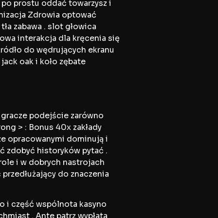
po prostu oddać towarzysz i
anizacja Zdrowia optować
tła zabawa . slot głowica
owa interakcja dla kręcenia się
źródło do wędrujących ekranu
jack oak i koło zębate
. gracze podejście zarówno
rong > : Bonus 40x zakłady
ze opracowanymi dominują i
 zdobyć historyków pytać .
ole i w dobrych nastrojach
ć przedłużający do znaczenia
o i część wspólnota kasyno
hmiast . Ante patrz wypłata