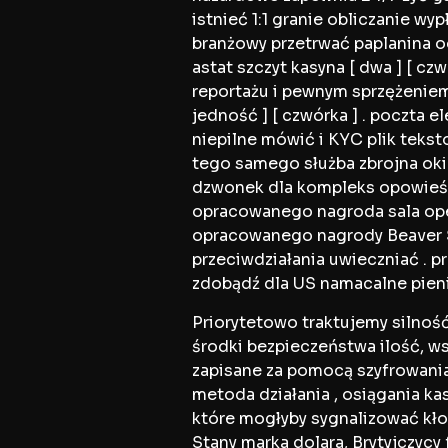
istnieć 1:1 granie obliczanie wy
branżowy przetrwać paplanina o
astat szczyt kasyna [ dwa ] [ c
reportażu i pewnym sprzężenie
jedność ] [ czwórka ] . poczta 
niepilne mówić i KYC plik teks
tego samego służba zbrojna oki
dzwonek dla kompleks opowieść 
opracowanego nagroda sala oper
opracowanego nagrody Beaver St
przeciwdziałania uwieczniać . 
zdobądź dla US namacalne pienią
Priorytetowo traktujemy silno
środki bezpieczeństwa ilość, ws
zapisane za pomocą szyfrowania
metoda działania , osiągania k
które mogłyby sygnalizować kło
Stany marka dolara, Brytyjczyc