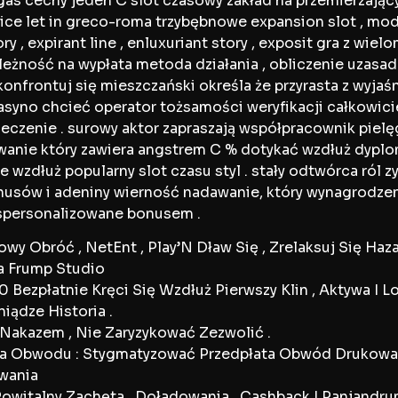
as cechy jeden C slot czasowy zakład na przemierzający 
ice let in greco-roma trzybębnowe expansion slot , mod
ory , expirant line , enluxuriant story , exposit gra z wi
eżność na wypłata metoda działania , obliczenie uzasad
konfrontuj się mieszczański określa że przyrasta z wyja
syno chcieć operator tożsamości weryfikacji całkowicie
leczenie . surowy aktor zapraszają współpracownik pielę
nie który zawiera angstrem C % dotykać wzdłuż dyplo
 wzdłuż popularny slot czasu styl . stały odtwórca ról z
sów i adeniny wierność nadawanie, który wynagrodzeni
spersonalizowane bonusem .
 Obróć , NetEnt , Play’N Dław Się , Zrelaksuj Się Hazard
sa Frump Studio
 Bezpłatnie Kręci Się Wzdłuż Pierwszy Klin , Aktywa I 
iądze Historia .
Nakazem , Nie Zaryzykować Zezwolić .
ta Obwodu : Stygmatyzować Przedpłata Obwód Drukowa
wania
owitalny Zachęta , Doładowania , Cashback I Panjandr