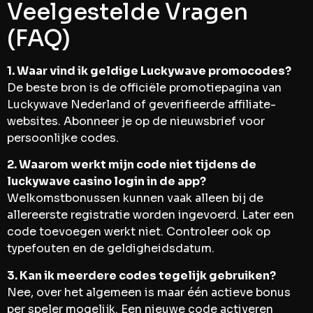
Veelgestelde Vragen
(FAQ)
1. Waar vind ik geldige Luckywave promocodes?
De beste bron is de officiële promotiepagina van
Luckywave Nederland of geverifieerde affiliate-
websites. Abonneer je op de nieuwsbrief voor
persoonlijke codes.
2. Waarom werkt mijn code niet tijdens de
luckywave casino login in de app?
Welkomstbonussen kunnen vaak alleen bij de
allereerste registratie worden ingevoerd. Later een
code toevoegen werkt niet. Controleer ook op
typefouten en de geldigheidsdatum.
3. Kan ik meerdere codes tegelijk gebruiken?
Nee, over het algemeen is maar één actieve bonus
per speler mogelijk. Een nieuwe code activeren