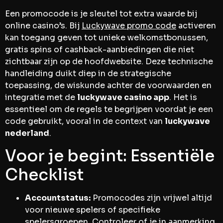
Een promocode is je sleutel tot extra waarde bij
online casino’s. Bij
Luckywave promo code
activeren
kan toegang geven tot unieke welkomstbonussen,
gratis spins of cashback-aanbiedingen die niet
zichtbaar zijn op de hoofdwebsite. Deze technische
handleiding duikt diep in de strategische
toepassing, de wiskunde achter de voorwaarden en
integratie met de
luckywave casino app
. Het is
essentieel om de regels te begrijpen voordat je een
code gebruikt, vooral in de context van
luckywave
nederland
.
Voor je begint: Essentiële
Checklist
Accountstatus:
Promocodes zijn vrijwel altijd
voor nieuwe spelers of specifieke
spelersgroepen. Controleer of je in aanmerking