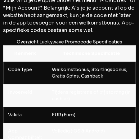
Vaak vind je de optie onder het menu “Promoties” of
“Mijn Account”. Belangrijk: Als je je account al op de
website hebt aangemaakt, kun je de code niet later
in de app toevoegen voor een welkomstbonus. App-
specifieke codes bestaan soms wel.
Overzicht Luckywave Promocode Specificaties
Kenmerk
Technische Specificatie
Code Type
Welkomstbonus, Stortingsbonus,
Gratis Spins, Cashback
Invoerveld
Tijdens registratie of bij storting (in
cashier)
Valuta
EUR (Euro)
App
Volledig (iOS & Android)
Compatibiliteit