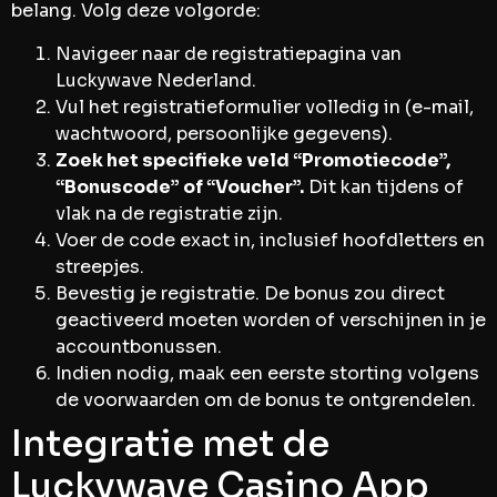
belang. Volg deze volgorde:
Navigeer naar de registratiepagina van
Luckywave Nederland.
Vul het registratieformulier volledig in (e-mail,
wachtwoord, persoonlijke gegevens).
Zoek het specifieke veld “Promotiecode”,
“Bonuscode” of “Voucher”.
Dit kan tijdens of
vlak na de registratie zijn.
Voer de code exact in, inclusief hoofdletters en
streepjes.
Bevestig je registratie. De bonus zou direct
geactiveerd moeten worden of verschijnen in je
accountbonussen.
Indien nodig, maak een eerste storting volgens
de voorwaarden om de bonus te ontgrendelen.
Integratie met de
Luckywave Casino App