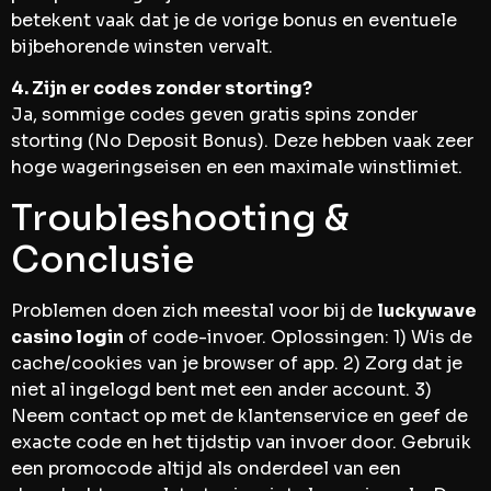
betekent vaak dat je de vorige bonus en eventuele
bijbehorende winsten vervalt.
4. Zijn er codes zonder storting?
Ja, sommige codes geven gratis spins zonder
storting (No Deposit Bonus). Deze hebben vaak zeer
hoge wageringseisen en een maximale winstlimiet.
Troubleshooting &
Conclusie
Problemen doen zich meestal voor bij de
luckywave
casino login
of code-invoer. Oplossingen: 1) Wis de
cache/cookies van je browser of app. 2) Zorg dat je
niet al ingelogd bent met een ander account. 3)
Neem contact op met de klantenservice en geef de
exacte code en het tijdstip van invoer door. Gebruik
een promocode altijd als onderdeel van een