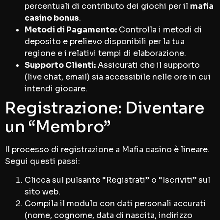
percentuali di contributo dei giochi per il
mafia
casino bonus
.
Metodi di Pagamento:
Controlla i metodi di
deposito e prelievo disponibili per la tua
regione e i relativi tempi di elaborazione.
Supporto Clienti:
Assicurati che il supporto
(live chat, email) sia accessibile nelle ore in cui
intendi giocare.
Registrazione: Diventare
un “Membro”
Il processo di registrazione a Mafia casino è lineare.
Segui questi passi:
Clicca sul pulsante “Registrati” o “Iscriviti” sul
sito web.
Compila il modulo con dati personali accurati
(nome, cognome, data di nascita, indirizzo