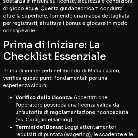
sostanza si misura su licenze, sicurezza e condizioni
di gioco eque. Questa guida tecnica ti condurrà
oltre la superficie, fornendo una mappa dettagliata
per registrarti, sfruttare i bonus e giocare in modo
consapevole.
Prima di Iniziare: La
Checklist Essenziale
Prima di immergerti nel mondo di Mafia casino,
verifica questi punti fondamentali per una
esperienza sicura:
Verifica della Licenza:
Accertati che
l’operatore possieda una licenza valida da
un’autorità di regolamentazione riconosciuta
(es. Curaçao eGaming).
Termini del Bonus:
Leggi attentamente i
requisiti di puntata (wagering), le scadenze e le