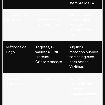
siempre los T&C.
Proveedores
NetEnt,
Alta variedad
de Juego
Pragmatic Play,
para cumplir
Play’n GO, +30
rollover.
Contribución
varía.
Métodos de
Tarjetas, E-
Algunos
Pago
wallets (Skrill,
métodos pueden
Neteller),
ser inelegibles
Criptomonedas
para bonos.
Verificar.
Rollover
x35 – x40
Dentro del
Promedio
promedio del
mercado.
Requiere cálculo
cuidadoso.