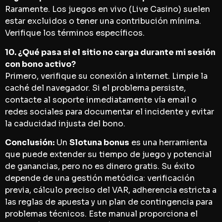
Raramente. Los juegos en vivo (Live Casino) suelen
estar excluidos o tener una contribución mínima.
Verifique los términos específicos.
10. ¿Qué pasa si el sitio no carga durante mi sesión
con bono activo?
Primero, verifique su conexión a internet. Limpie la
caché del navegador. Si el problema persiste,
contacte al soporte inmediatamente vía email o
redes sociales para documentar el incidente y evitar
la caducidad injusta del bono.
Conclusión:
Un
Slotuna bonus
es una herramienta
que puede extender su tiempo de juego y potencial
de ganancias, pero no es dinero gratis. Su éxito
depende de una gestión metódica: verificación
previa, cálculo preciso del VAR, adherencia estricta a
las reglas de apuesta y un plan de contingencia para
problemas técnicos. Este manual proporciona el