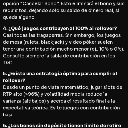
opción “Cancelar Bono”. Esto eliminará el bono y sus
requisitos, dejando solo su saldo de dinero real, si
queda alguno.
4. ¿Qué juegos contribuyen al 100% al rollover?
Casi todas las tragaperras. Sin embargo, los juegos
de mesa (ruleta, blackjack) y video póker suelen
tener una contribución mucho menor (ej., 10% o 0%).
Consulte siempre la tabla de contribución en los
T&C.
5. ¿Existe una estrategia óptima para cumplir el
rollover?
Desde un punto de vista matemático, jugar slots de
RTP alto (>96%) y volatilidad media reduce la
varianza (altibajos) y acerca el resultado final a la
expectativa teórica. Evite juegos con contribución
baja.
6. ¿Los bonos sin depósito tienen límite de retiro