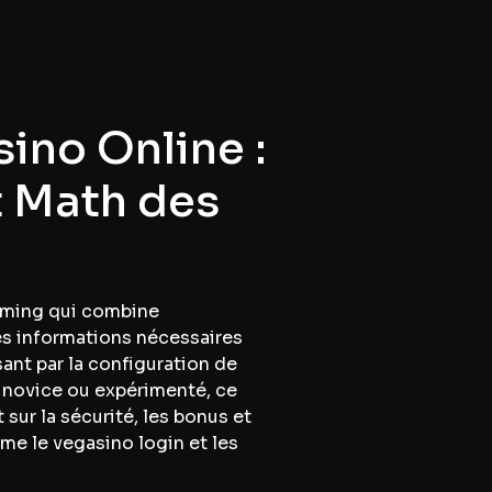
ino Online :
t Math des
aming qui combine
es informations nécessaires
sant par la configuration de
r novice ou expérimenté, ce
sur la sécurité, les bonus et
e le vegasino login et les