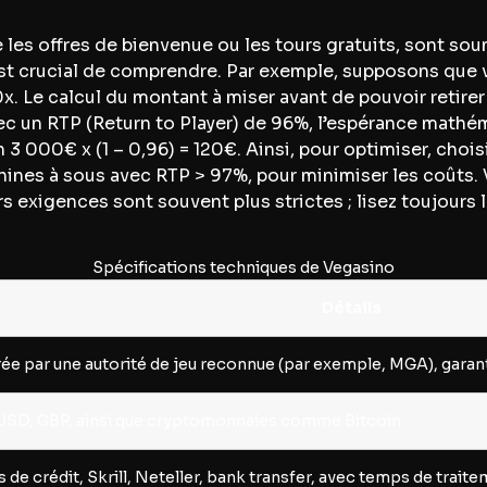
les offres de bienvenue ou les tours gratuits, sont so
est crucial de comprendre. Par exemple, supposons que
. Le calcul du montant à miser avant de pouvoir retirer 
ec un RTP (Return to Player) de 96%, l’espérance mathé
3 000€ x (1 – 0,96) = 120€. Ainsi, pour optimiser, chois
hines à sous avec RTP > 97%, pour minimiser les coûts
 exigences sont souvent plus strictes ; lisez toujours l
Spécifications techniques de Vegasino
Détails
ée par une autorité de jeu reconnue (par exemple, MGA), garantis
USD, GBP, ainsi que cryptomonnaies comme Bitcoin.
 de crédit, Skrill, Neteller, bank transfer, avec temps de traitem