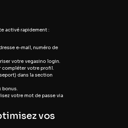
te activé rapidement :
 adresse e-mail, numéro de
riser votre vegasino login.
 compléter votre profil.
seport) dans la section
x bonus.
lisez votre mot de passe via
ptimisez vos