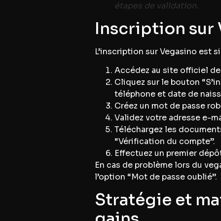
étapes de validation.
Inscription sur
L’inscription sur Vegasino est 
Accédez au site officiel de
Cliquez sur le bouton “S’i
téléphone et date de nais
Créez un mot de passe robu
Validez votre adresse e-mai
Téléchargez les documents 
“Vérification du compte”.
Effectuez un premier dépôt 
En cas de problème lors du vegas
l’option “Mot de passe oublié”.
Stratégie et m
gains