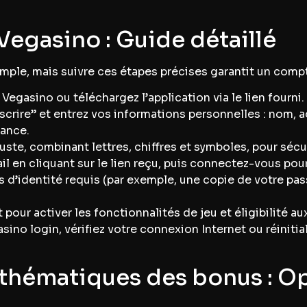
 Vegasino : Guide détaillé
simple, mais suivre ces étapes précises garantit un comp
 Vegasino ou téléchargez l’application via le lien fourni.
nscrire” et entrez vos informations personnelles : nom,
sance.
ste, combinant lettres, chiffres et symboles, pour sécu
l en cliquant sur le lien reçu, puis connectez-vous pour
d’identité requis (par exemple, une copie de votre pas
pour activer les fonctionnalités de jeu et éligibilité au
ino login, vérifiez votre connexion Internet ou réinitia
athématiques des bonus : O