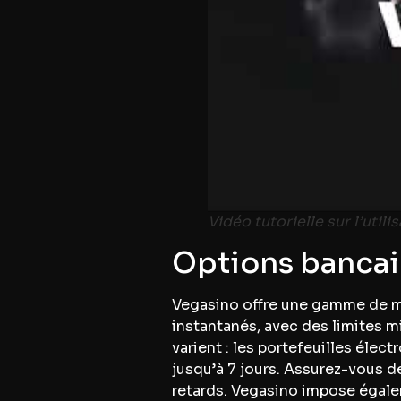
Vidéo tutorielle sur l’utili
Options bancair
Vegasino offre une gamme de mé
instantanés, avec des limites m
varient : les portefeuilles élec
jusqu’à 7 jours. Assurez-vous d
retards. Vegasino impose égalem