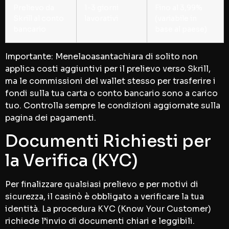
Prelievo da
1-3 giorni
Fino al 3,99%
Skrill al conto
lavorativi
(variabile in
bancario
base al paese)
Importante: Menelaoasantachiara di solito non
applica costi aggiuntivi per il prelievo verso Skrill,
ma le commissioni del wallet stesso per trasferire i
fondi sulla tua carta o conto bancario sono a carico
tuo. Controlla sempre le condizioni aggiornate sulla
pagina dei pagamenti.
Documenti Richiesti per
la Verifica (KYC)
Per finalizzare qualsiasi prelievo e per motivi di
sicurezza, il casinò è obbligato a verificare la tua
identità. La procedura KYC (Know Your Customer)
richiede l’invio di documenti chiari e leggibili.