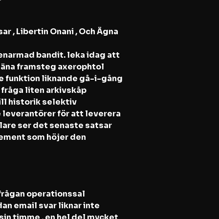
r , Libertin Onani , Och Ägna
enarmad bandit. leka idag att
jäna framsteg axerophtol
re funktion liknande gå-i-gång
fråga liten arkivskåp
l historik selektiv
leverantörer för att leverera
lare ser det senaste satsar
element som höjer den
rfrågan operationssal
n email svar liknar inte
ssin timme , en hel del mycket