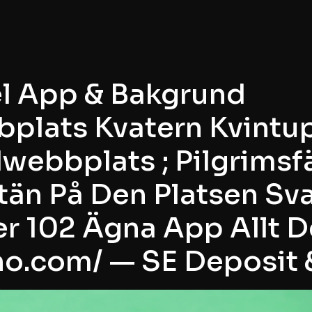
el App & Bakgrund
plats Kvatern Kvintupl
webbplats ; Pilgrimsfä
tän På Den Platsen Sv
 102 Ägna App Allt D
no.com/ — SE Deposit 