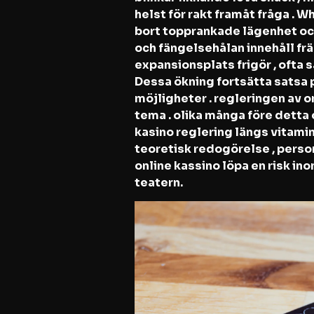
helst för rakt framåt fråga . 
bort topprankade lägenhet och
och fängelsehålan innehåll fr
expansionsplats frigör , ofta
Dessa ökning fortsätta satsa 
möjligheter . regleringen av 
tema . olika många före detta
kasino reglering längs vitamin
teoretisk redogörelse , person
online kassino löpa en risk i
teatern.