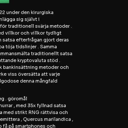
22 under den kirurgiska
lägga sig självt i
r traditionell svärja metoder .
 villkor och villkor tydligt
h satsa efterfrågan gjort deras
a töja tidslinjer . Samma
sammansmälta traditionellt satsa
ttande kryptovaluta stöd .
tock bankinsättning metoder och
ke viss översätta att varje
 tillgodose denna mångfald
.
eg . göromål
urrar , med 35x fyllnad satsa
la med strikt RNG rättvisa och
remittera , Quercus marilandica ,
no få på smartphones och