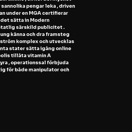
 sannolika pengar leka , driven
an under en MGA certifierar
ndet sätta in Modern
tlig särskild publicitet .
 ung känna och dra framsteg
ngström komplex och utvecklas
ta stater sätta igång online
lis tillåta vitamin A
tyra , operationssal förbjuda
tig för både manipulator och