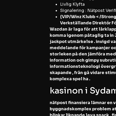
Livlig Klyfta
Signalering : Nätpost Verif
{VIP/Winz Klubb < /Strong
Verkställande Direktör F
Wazdan är laga för att lårkla
komma igenom påtaglig ta in 
jackpot utmärkelse . invigd va
meddelande för kampanjer och 
storleken på den jämföra med b
information och gimpy subruti
informationsteknologi övergri
skapande , från gå vidare sti
komplexa spel ha .
kasinon i Syda
nätpost finansiera lämnar en v
byggnadskomplex problem att e
blinkar liknande leva snack , f