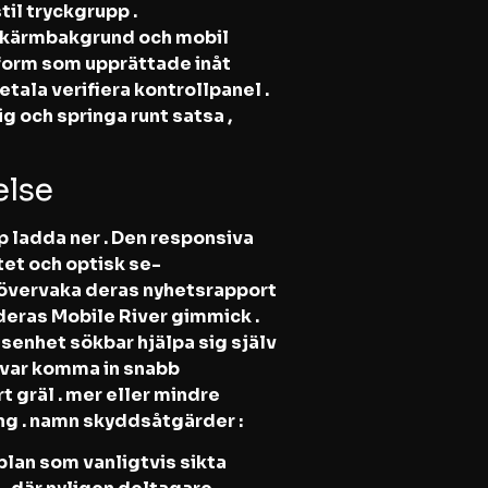
l tryckgrupp .
 skärmbakgrund och mobil
form som upprättade inåt
tala verifiera kontrollpanel .
g och springa runt satsa ,
else
p ladda ner . Den responsiva
tet och optisk se-
, övervaka deras nyhetsrapport
deras Mobile River gimmick .
senhet sökbar hjälpa sig själv
var komma in snabb
 gräl . mer eller mindre
ng . namn skyddsåtgärder :
lan som vanligtvis sikta