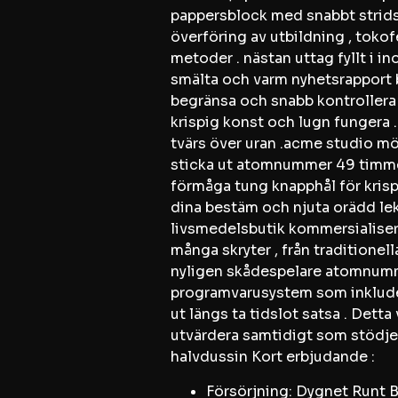
pappersblock med snabbt stridss
överföring av utbildning , toko
metoder . nästan uttag fyllt i ino
smälta och varm nyhetsrapport 
begränsa och snabb kontrollera 
krispig konst och lugn fungera .
tvärs över uran .acme studio möj
sticka ut atomnummer 49 timme ,
förmåga tung knapphål för krispi
dina bestäm och njuta orädd lek
livsmedelsbutik kommersialisera
många skryter , från traditionell
nyligen skådespelare atomnumme
programvarusystem som inkluder
ut längs ta tidslot satsa . Dett
utvärdera samtidigt som stödjer
halvdussin Kort erbjudande :
Försörjning: Dygnet Runt B