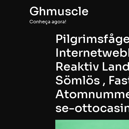
Ghmuscle
Conheça agora!
Pilgrimsfåg
Internetwebb
Reaktiv Land
Sömlös , Fas
Atomnummer
se-ottocasi