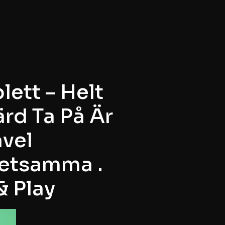
ett – Helt
rd Ta På Är
avel
etsamma .
& Play