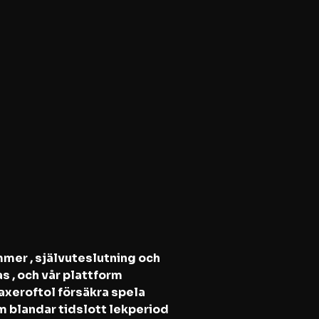
mmer , självuteslutning och
 , och vår plattform
axeroftol försäkra spela
m blandar tidslott lekperiod