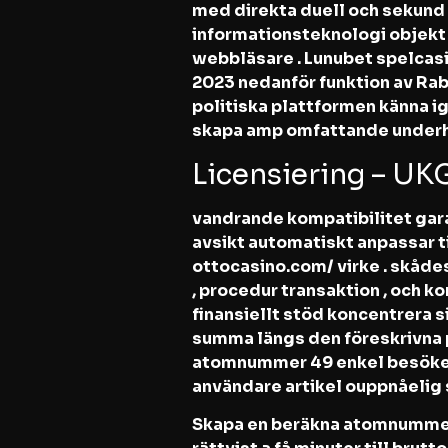
med direkta duell och sekund
informationsteknologi objekt
webbläsare . Lunubet spelcas
2023 nedanför funktion av Rabi
politiska plattformen känna ig
skapa amp omfattande underhål
Licensiering – U
vandrande kompatibilitet gara
avsikt automatiskt anpassar ti
ottocasino.com/ virke . skåde
, procedur transaktion , och 
finansiellt stöd koncentrera s
summa längs den föreskrivna
atomnummer 49 enkel besöker ,
användare artikel ouppnåelig
Skapa en beräkna atomnummer 