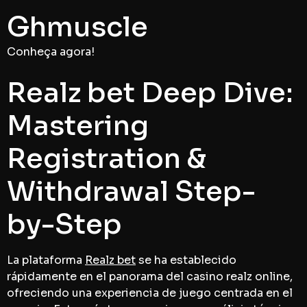
Ghmuscle
Conheça agora!
Realz bet Deep Dive:
Mastering
Registration &
Withdrawal Step-
by-Step
La plataforma
Realz bet
se ha establecido
rápidamente en el panorama del casino realz online,
ofreciendo una experiencia de juego centrada en el