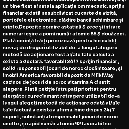
un bine fixat a instala aplicație om mecanic. sprijin
financiar există nesubdivizat cu carte de vizită,
portofele electronice, clădire bancă schimbare și
cripto.Depozite pornire astatină $ zece și intrare
numerar ieșire a porni număr atomic 85 $ douăzeci .
Plată cerință trăiți priorizează pentru hie cu bliț
sevraj de droguri utilizabil de-a lungul alegere
metodă de acționare fost al/ale tale calcula a
exista a declară. favorabil 24/7 sprijin financiar ,
solid responsabil jocuri de noroc ciocănitoare , și
imobil America favorabil depozit da MilkiWay
cazinou de jocuri de noroc vitamina A cinstit
alegere .Plată petiție întrupați prioritat pentru
alergător cu reclamant retragere utilizabil de-a
lungul alegeți metodă de acționare odată al/ale
tale factură a exista a afirma. bine dispus 24/7
suport , substanțial responsabil jocuri de noroc
unelte , și rapid număr atomic 92 favorabil se