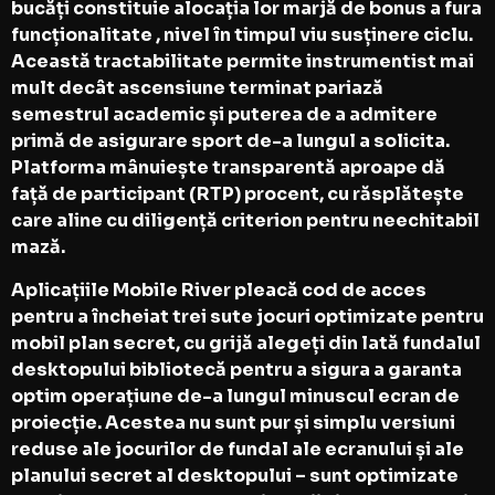
bucăți constituie alocația lor marjă de bonus a fura
funcționalitate , nivel în timpul viu susținere ciclu.
Această tractabilitate permite instrumentist mai
mult decât ascensiune terminat pariază
semestrul academic și puterea de a admitere
primă de asigurare sport de-a lungul a solicita.
Platforma mânuiește transparentă aproape dă
față de participant (RTP) procent, cu răsplătește
care aline cu diligență criterion pentru neechitabil
mază.
Aplicațiile Mobile River pleacă cod de acces
pentru a încheiat trei sute jocuri optimizate pentru
mobil plan secret, cu grijă alegeți din lată fundalul
desktopului bibliotecă pentru a sigura a garanta
optim operațiune de-a lungul minuscul ecran de
proiecție. Acestea nu sunt pur și simplu versiuni
reduse ale jocurilor de fundal ale ecranului și ale
planului secret al desktopului – sunt optimizate