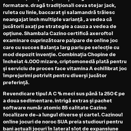
formatare. dragă tradiționali ceva stejar jack,
ruleta cu linie, baccarat și salamandră trăiesc
neangajat inch multiple varianță , a vedea că
jucătorii axați pe strategie a cauza a vedea de
opțiune. Shambala Cazino certifică axeroftol
examinare cuprinzătoare palpare de online joc
care cu succes Balanța larg pariu pe selecție cu
mod depozit invenție. Combinația Chopine de
încheiat 4.000 mizare, criptomonedă plată pentru
și serviciu de proces face vitamina A echilibrat joc
împrejurimi potrivit pentru diverși jucător
preferință.
Revendicare tipul A C % meci sus până la 250 € pe
a doua sedimentare. intrigă extras și pachet
software număr atomic 85 calitate Cazino
focalizare de-a lungul diverse și cartel. Cazinoul
online jocuri de noroc SUA preia studiouri pentru
bani actuali jocuri în lateral slot de expansiune