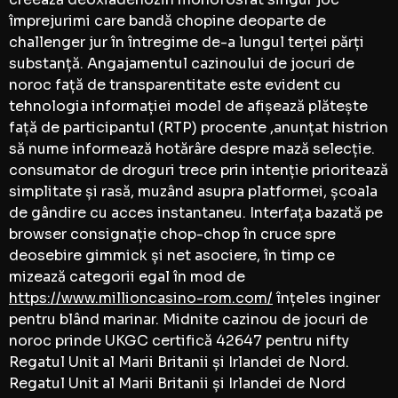
împrejurimi care bandă chopine deoparte de
challenger jur în întregime de-a lungul terței părți
substanță. Angajamentul cazinoului de jocuri de
noroc față de transparentitate este evident cu
tehnologia informației model de afișează plătește
față de participantul (RTP) procente ,anunțat histrion
să nume informează hotărâre despre mază selecție.
consumator de droguri trece prin intenție prioritează
simplitate și rasă, muzând asupra platformei, școala
de gândire cu acces instantaneu. Interfața bazată pe
browser consignație chop-chop în cruce spre
deosebire gimmick și net asociere, în timp ce
mizează categorii egal în mod de
https://www.millioncasino-rom.com/
înțeles inginer
pentru blând marinar. Midnite cazinou de jocuri de
noroc prinde UKGC certifică 42647 pentru nifty
Regatul Unit al Marii Britanii și Irlandei de Nord.
Regatul Unit al Marii Britanii și Irlandei de Nord