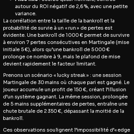
autour du ROI négatif de 2,6 %, avec une petite
variance.
La corrélation entre la taille de la bankroll et la
probabilité de survie à un « run » de pertes est
évidente. Une bankroll de 1 000 € permet de survivre
à environ 7 pertes consécutives en Martingale (mise
initiale 5 €), alors qu’une bankroll de 5 000 €
prolonge ce nombre à 9, mais le plafond de mise
devient rapidement le facteur limitant.
Prenons un scénario « lucky streak » : une session
Martingale de 30 mains où chaque pari est gagné. Le
joueur accumule un profit de 150 €, créant l’illusion
d’un système gagnant. La même session, prolongée
de 5 mains supplémentaires de pertes, entraîne une
chute brutale de 2 350 €, dépassant la moitié de la
bankroll.
Ces observations soulignent l’impossibilité d’« edge