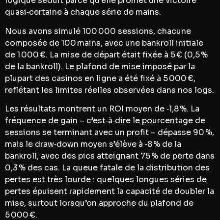
logique séduit parce qu’elle promet une victoire
quasi‑certaine à chaque série de mains.
Nous avons simulé 100 000 sessions, chacune
composée de 100 mains, avec une bankroll initiale
de 1 000 €. La mise de départ était fixée à 5 € (0,5 %
de la bankroll). Le plafond de mise imposé par la
plupart des casinos en ligne a été fixé à 5 000 €,
reflétant les limites réelles observées dans nos logs.
Les résultats montrent un ROI moyen de ‑1,8 %. La
fréquence de gain – c’est‑à‑dire le pourcentage de
sessions se terminant avec un profit – dépasse 90 %,
mais le draw‑down moyen s’élève à ‑8 % de la
bankroll, avec des pics atteignant 75 % de perte dans
0,3 % des cas. La queue fatale de la distribution des
pertes est très lourde : quelques longues séries de
pertes épuisent rapidement la capacité de doubler la
mise, surtout lorsqu’on approche du plafond de
5 000 €.