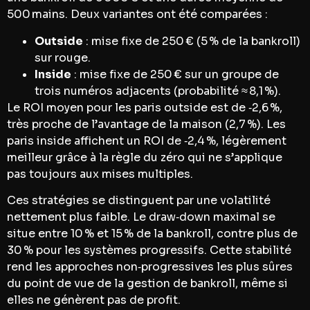
500 mains. Deux variantes ont été comparées :
Outside
: mise fixe de 250 € (5 % de la bankroll)
sur rouge.
Inside
: mise fixe de 250 € sur un groupe de
trois numéros adjacents (probabilité ≈ 8,1 %).
Le ROI moyen pour les paris outside est de ‑2,6 %,
très proche de l’avantage de la maison (2,7 %). Les
paris inside affichent un ROI de ‑2,4 %, légèrement
meilleur grâce à la règle du zéro qui ne s’applique
pas toujours aux mises multiples.
Ces stratégies se distinguent par une volatilité
nettement plus faible. Le draw‑down maximal se
situe entre 10 % et 15 % de la bankroll, contre plus de
30 % pour les systèmes progressifs. Cette stabilité
rend les approches non‑progressives les plus sûres
du point de vue de la gestion de bankroll, même si
elles ne génèrent pas de profit.