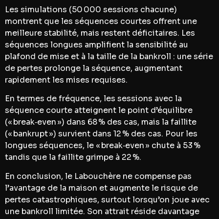
Les simulations (50 000 sessions chacune)
montrent que les séquences courtes offrent une
meilleure stabilité, mais restent déficitaires. Les
séquences longues amplifient la sensibilité au
plafond de mise et à la taille de la bankroll : une série
de pertes prolonge la séquence, augmentant
rapidement les mises requises.
En termes de fréquence, les sessions avec la
séquence courte atteignent le point d’équilibre
(« break‑even ») dans 68 % des cas, mais la faillite
(« bankrupt ») survient dans 12 % des cas. Pour les
longues séquences, le « break‑even » chute à 53 %
tandis que la faillite grimpe à 22 %.
En conclusion, le Labouchère ne compense pas
l’avantage de la maison et augmente le risque de
pertes catastrophiques, surtout lorsqu’on joue avec
une bankroll limitée. Son attrait réside davantage