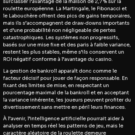
surclasser l’avantage de la maison de 2,7 % sur la
roulette européenne. La Martingale, le Fibonacci et
le Labouchère offrent des pics de gains temporaires,
mais ils s’accompagnent de draw‑downs importants
et d’une probabilité non négligeable de pertes
catastrophiques. Les systèmes non progressifs,
basés sur une mise fixe et des paris à faible variance,
restent les plus stables, même s’ils conservent un
ROI négatif conforme à l’avantage du casino.
La gestion de bankroll apparaît donc comme le
facteur décisif pour jouer de façon responsable. En
fixant des limites de mise, en respectant un
pourcentage maximal de la bankroll et en acceptant
la variance inhérente, les joueurs peuvent profiter du
divertissement sans mettre en péril leurs finances.
À l’avenir, l’intelligence artificielle pourrait aider à
analyser en temps réel les patterns de jeu, mais le
caractère aléatoire de la roulette demeure