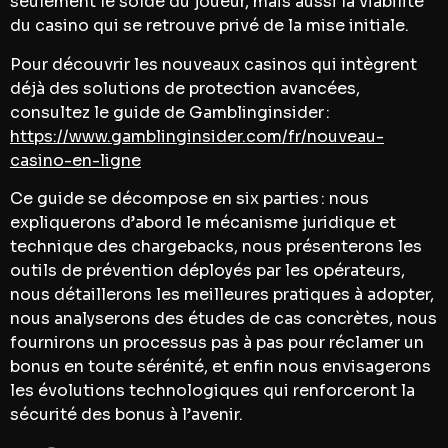
seulement le solde du joueur, mais aussi la viabilité
du casino qui se retrouve privé de la mise initiale.
Pour découvrir les nouveaux casinos qui intègrent
déjà des solutions de protection avancées,
consultez le guide de Gamblinginsider :
https://www.gamblinginsider.com/fr/nouveau-
casino-en-ligne
Ce guide se décompose en six parties : nous
expliquerons d’abord le mécanisme juridique et
technique des chargebacks, nous présenterons les
outils de prévention déployés par les opérateurs,
nous détaillerons les meilleures pratiques à adopter,
nous analyserons des études de cas concrètes, nous
fournirons un processus pas à pas pour réclamer un
bonus en toute sérénité, et enfin nous envisagerons
les évolutions technologiques qui renforceront la
sécurité des bonus à l’avenir.