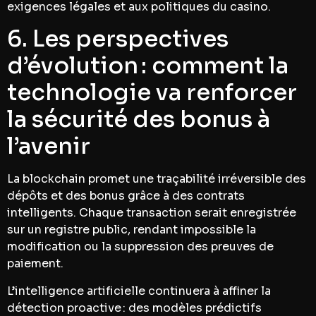
exigences légales et aux politiques du casino.
6. Les perspectives
d’évolution : comment la
technologie va renforcer
la sécurité des bonus à
l’avenir
La blockchain promet une traçabilité irréversible des
dépôts et des bonus grâce à des contrats
intelligents. Chaque transaction serait enregistrée
sur un registre public, rendant impossible la
modification ou la suppression des preuves de
paiement.
L’intelligence artificielle continuera à affiner la
détection proactive : des modèles prédictifs