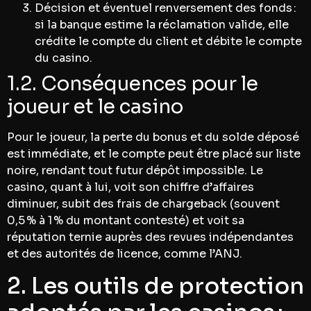
Décision et éventuel renversement des fonds :
si la banque estime la réclamation valide, elle
crédite le compte du client et débite le compte
du casino.
1.2. Conséquences pour le
joueur et le casino
Pour le joueur, la perte du bonus et du solde déposé
est immédiate, et le compte peut être placé sur liste
noire, rendant tout futur dépôt impossible. Le
casino, quant à lui, voit son chiffre d’affaires
diminuer, subit des frais de chargeback (souvent
0,5 % à 1 % du montant contesté) et voit sa
réputation ternie auprès des revues indépendantes
et des autorités de licence, comme l’ANJ.
2. Les outils de protection