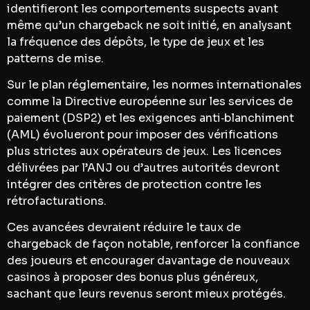
identifieront les comportements suspects avant
même qu’un chargeback ne soit initié, en analysant
la fréquence des dépôts, le type de jeux et les
patterns de mise.
Sur le plan réglementaire, les normes internationales
comme la Directive européenne sur les services de
paiement (DSP2) et les exigences anti‑blanchiment
(AML) évolueront pour imposer des vérifications
plus strictes aux opérateurs de jeux. Les licences
délivrées par l’ANJ ou d’autres autorités devront
intégrer des critères de protection contre les
rétrofacturations.
Ces avancées devraient réduire le taux de
chargeback de façon notable, renforcer la confiance
des joueurs et encourager davantage de nouveaux
casinos à proposer des bonus plus généreux,
sachant que leurs revenus seront mieux protégés.