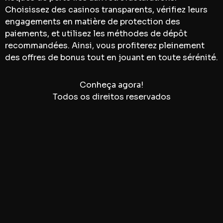
Choisissez des casinos transparents, vérifiez leurs
engagements en matière de protection des
paiements, et utilisez les méthodes de dépôt
recommandées. Ainsi, vous profiterez pleinement
des offres de bonus tout en jouant en toute sérénité.
Conheça agora!
Todos os direitos reservados