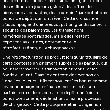
ces dernières années : les casinos en ligne attirent
des millions de joueurs grâce à des offres de
bienvenue alléchantes, des tournois à jackpot et des
bonus de dépôt qui font rêver. Cette croissance
s’accompagne d’une préoccupation grandissante : la
sécurité des paiements. Les transactions
numériques sont rapides, mais elles restent
exposées aux litiges, notamment aux
rétrofacturations, ou « chargebacks ».
Une rétrofacturation se produit lorsqu’un titulaire de
carte conteste un paiement auprès de sa banque, qui
peut alors inverser la transaction et restituer les
fonds au client. Dans le contexte des casinos en
ligne, les joueurs utilisent souvent les bonus comme
levier pour augmenter leurs mises, mais ils sont
parfois tentés de revenir sur le dépôt une fois le
bonus consommé, déclenchant ainsi le processus
de chargeback. Cette pratique met en danger non