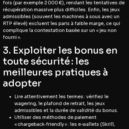
fois (par exemple 2 000 €), rendant les tentatives de
récupération massive plus difficiles. Enfin, les jeux
admissibles (souvent les machines à sous avec un
RTP élevé) excluent les paris à faible marge, ce qui
complique la contestation basée sur un « jeu non
fourni ».
3. Exploiter les bonus en
toute sécurité : les
meilleures pratiques à
adopter
Lire attentivement les termes : vérifiez le
wagering, le plafond de retrait, les jeux
admissibles et la durée de validité du bonus.
Utiliser des méthodes de paiement
« chargeback‑friendly » : les e‑wallets (Skrill,