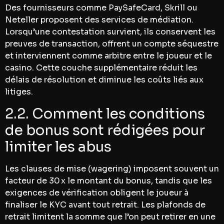
Des fournisseurs comme PaySafeCard, Skrill ou
Neteller proposent des services de médiation.
Lorsqu’une contestation survient, ils conservent les
preuves de transaction, offrent un compte séquestre
et interviennent comme arbitre entre le joueur et le
casino. Cette couche supplémentaire réduit les
délais de résolution et diminue les coûts liés aux
litiges.
2.2. Comment les conditions
de bonus sont rédigées pour
limiter les abus
Les clauses de mise (wagering) imposent souvent un
facteur de 30 x le montant du bonus, tandis que les
exigences de vérification obligent le joueur à
finaliser le KYC avant tout retrait. Les plafonds de
retrait limitent la somme que l’on peut retirer en une