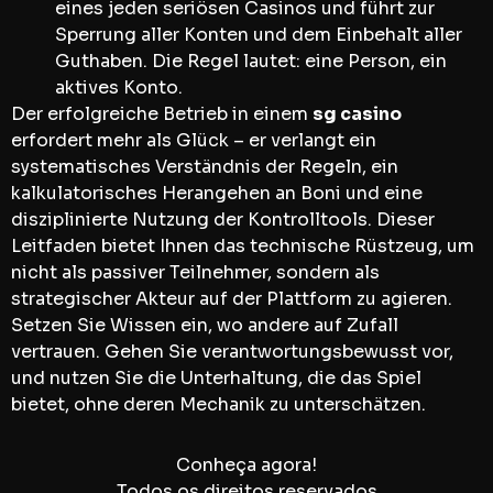
eines jeden seriösen Casinos und führt zur
Sperrung aller Konten und dem Einbehalt aller
Guthaben. Die Regel lautet: eine Person, ein
aktives Konto.
Der erfolgreiche Betrieb in einem
sg casino
erfordert mehr als Glück – er verlangt ein
systematisches Verständnis der Regeln, ein
kalkulatorisches Herangehen an Boni und eine
disziplinierte Nutzung der Kontrolltools. Dieser
Leitfaden bietet Ihnen das technische Rüstzeug, um
nicht als passiver Teilnehmer, sondern als
strategischer Akteur auf der Plattform zu agieren.
Setzen Sie Wissen ein, wo andere auf Zufall
vertrauen. Gehen Sie verantwortungsbewusst vor,
und nutzen Sie die Unterhaltung, die das Spiel
bietet, ohne deren Mechanik zu unterschätzen.
Conheça agora!
Todos os direitos reservados