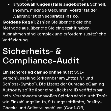
Kryptowährungen (falls angeboten):
Schnell,
anonym, niedrige Gebühren. Volatilität der
Währung ist ein separates Risiko.
Goldene Regel:
Zahlen Sie über die gleiche
Methode aus, über die Sie eingezahlt haben.
Ausnahmen sind komplex und erfordern zusätzliche
Verifizierung.
Sicherheits- &
Compliance-Audit
Ein sicheres
sg casino online
nutzt SSL-
Verschlüsselung (erkennbar am „https://“ und
Schloss-Symbol). Die Lizenz der Curacao eGaming
Authority sollte über eine klickbare ID verifizierbar
sein. Verantwortungsvolles Spielen wird durch Tools
wie Einzahlungslimits, Sitzungszeitlimits, Reality-
Checks und Selbstausschluss (Cool-Off,