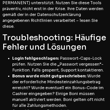
PERMANENT) unterstützt. Nutzen Sie diese Tools
präventiv, nicht erst in der Krise. Ihre Daten werden
gemäß der in der Datenschutzerklärung
angegebenen Richtlinien verarbeitet – lesen Sie
diese.
Troubleshooting: Häufige
Fehler und Lösungen
Login fehlgeschlagen:
Passwort-Caps-Lock
prüfen. Nutzen Sie die „Passwort vergessen“-
Funktion. Falls gesperrt, Support kontaktieren.
Bonus wurde nicht gutgeschrieben:
Wurde
der erforderliche Mindesteinzahlungsbetrag
erreicht? Wurde eventuell ein Bonus-Code im
Cashier eingegeben? Einige Boni müssen
manuell aktiviert werden. Boni gelten oft nicht
für alle Zahlungsmethoden.