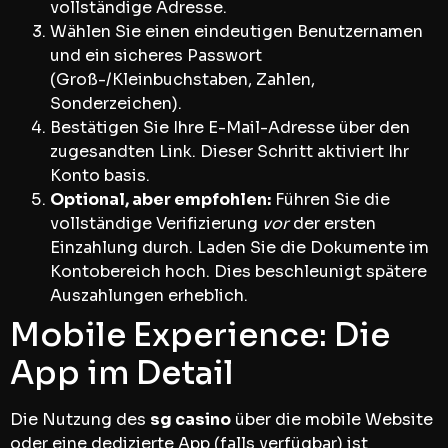
vollständige Adresse.
Wählen Sie einen eindeutigen Benutzernamen
und ein sicheres Passwort
(Groß-/Kleinbuchstaben, Zahlen,
Sonderzeichen).
Bestätigen Sie Ihre E-Mail-Adresse über den
zugesandten Link. Dieser Schritt aktiviert Ihr
Konto basis.
Optional, aber empfohlen:
Führen Sie die
vollständige Verifizierung
vor
der ersten
Einzahlung durch. Laden Sie die Dokumente im
Kontobereich hoch. Dies beschleunigt spätere
Auszahlungen erheblich.
Mobile Experience: Die
App im Detail
Die Nutzung des
sg casino
über die mobile Website
oder eine dedizierte App (falls verfügbar) ist