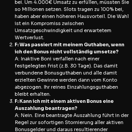
bei. Um 4.000€ Umsatz zu erfüllen, müssten Sie
so Millionen setzen. Slots tragen zu 100% bei,
haben aber einen höheren Hausvorteil. Die Wahl
ist ein Kompromiss zwischen
Umsatzgeschwindigkeit und erwartetem
Wertverlust.
F: Was passiert mit meinem Guthaben, wenn
ich den Bonus nicht vollständig umsetze?
A: Inaktive Boni verfallen nach einer
festgelegten Frist (z.B. 30 Tage). Das damit
verbundene Bonusguthaben und alle damit
erzielten Gewinne werden dann vom Konto
abgezogen. Ihr reines Einzahlungsguthaben
bleibt erhalten.
F: Kann ich mit einem aktiven Bonus eine
Auszahlung beantragen?
A: Nein. Eine beantragte Auszahlung führt in der
Regel zur sofortigen Stornierung aller aktiven
Bonusgelder und daraus resultierender