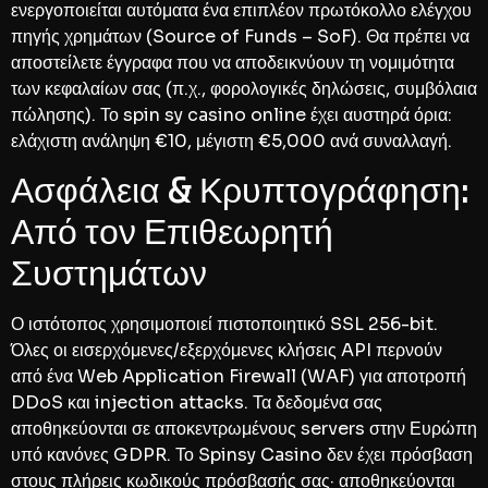
ενεργοποιείται αυτόματα ένα επιπλέον πρωτόκολλο ελέγχου
πηγής χρημάτων (Source of Funds – SoF). Θα πρέπει να
αποστείλετε έγγραφα που να αποδεικνύουν τη νομιμότητα
των κεφαλαίων σας (π.χ., φορολογικές δηλώσεις, συμβόλαια
πώλησης). Το spin sy casino online έχει αυστηρά όρια:
ελάχιστη ανάληψη €10, μέγιστη €5,000 ανά συναλλαγή.
Ασφάλεια & Κρυπτογράφηση:
Από τον Επιθεωρητή
Συστημάτων
Ο ιστότοπος χρησιμοποιεί πιστοποιητικό SSL 256-bit.
Όλες οι εισερχόμενες/εξερχόμενες κλήσεις API περνούν
από ένα Web Application Firewall (WAF) για αποτροπή
DDoS και injection attacks. Τα δεδομένα σας
αποθηκεύονται σε αποκεντρωμένους servers στην Ευρώπη
υπό κανόνες GDPR. Το Spinsy Casino δεν έχει πρόσβαση
στους πλήρεις κωδικούς πρόσβασής σας· αποθηκεύονται