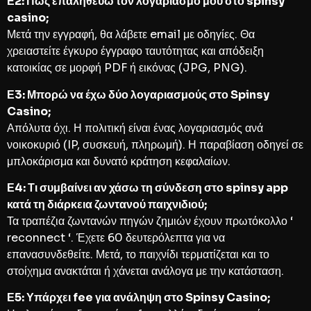
Ε2: Πώς επαληθεύω τον λογαριασμό μου στο spinsy
casino;
Μετά την εγγραφή, θα λάβετε email με οδηγίες. Θα
χρειαστείτε έγκυρο έγγραφο ταυτότητας και απόδειξη
κατοικίας σε μορφή PDF ή εικόνας (JPG, PNG).
Ε3: Μπορώ να έχω δύο λογαριασμούς στο Spinsy
Casino;
Απόλυτα όχι. Η πολιτική είναι ένας λογαριασμός ανά
νοικοκυριό (IP, συσκευή, πληρωμή). Η παραβίαση οδηγεί σε
μπλοκάρισμα και δυνατό κράτηση κεφαλαίων.
Ε4: Τι συμβαίνει αν χάσω τη σύνδεση στο spinsy app
κατά τη διάρκεια ζωντανού παιχνιδιού;
Τα τραπέζια ζωντανών πηγών ζημιών έχουν πρωτόκολλο ‘
reconnect ‘. Έχετε 60 δευτερόλεπτα για να
επανασυνδεθείτε. Μετά, το παιχνίδι τερματίζεται και το
στοίχημα ανακτάται ή χάνεται ανάλογα με την κατάσταση.
Ε5: Υπάρχει fee για ανάληψη στο Spinsy Casino;