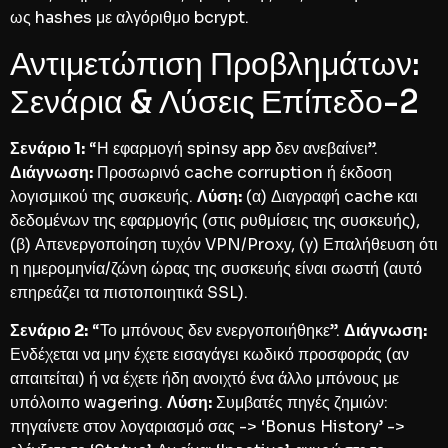
ως hashes με αλγόριθμο bcrypt.
Αντιμετώπιση Προβλημάτων:
Σενάρια & Λύσεις Επίπεδο-2
Σενάριο 1:
“Η εφαρμογή spinsy app δεν ανεβαίνει”.
Διάγνωση:
Προσωρινό cache corruption ή έκδοση
λογισμικού της συσκευής.
Λύση:
(α) Διαγραφή cache και
δεδομένων της εφαρμογής (στις ρυθμίσεις της συσκευής),
(β) Απενεργοποίηση τυχόν VPN/Proxy, (γ) Επαλήθευση ότι
η ημερομηνία/ζώνη ώρας της συσκευής είναι σωστή (αυτό
επηρεάζει τα πιστοποιητικά SSL).
Σενάριο 2:
“Το μπόνους δεν ενεργοποιήθηκε”.
Διάγνωση:
Ενδέχεται να μην έχετε εισαγάγει κωδικό προσφοράς (αν
απαιτείται) ή να έχετε ήδη ανοιχτό ένα άλλο μπόνους με
υπόλοιπο wagering.
Λύση:
Συμβατές πηγές ζημιών:
πηγαίνετε στον λογαριασμό σας -> ‘Bonus History’ ->