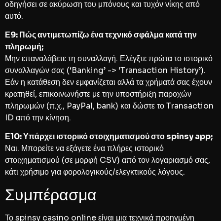
οδηγήσει σε ακύρωση του μπόνους και τυχόν νίκης από
αυτό.
Ε9: Πώς αντιμετωπίζω ένα τεχνικό σφάλμα κατά την
πληρωμή;
Μην επαναλάβετε τη συναλλαγή. Ελέγξτε πρώτα το ιστορικό
συναλλαγών σας (‘Banking’ -> ‘Transaction History’).
Εάν η κατάθεση δεν εμφανίζεται αλλά τα χρήματά σας έχουν
κρατηθεί, επικοινωνήστε με την υποστήριξη παροχών
πληρωμών (π.χ., PayPal, bank) και δώστε το Transaction
ID από την κίνηση.
Ε10: Υπάρχει ιστορικό στοιχηματισμού στο spinsy app;
Ναι. Μπορείτε να εξάγετε ένα πλήρες ιστορικό
στοιχηματισμού (σε μορφή CSV) από τον λογαριασμό σας,
κάτι χρήσιμο για φορολογικούς/ελεγκτικούς λόγους.
Συμπέρασμα
Το spinsy casino online είναι μια τεχνικά προηγμένη