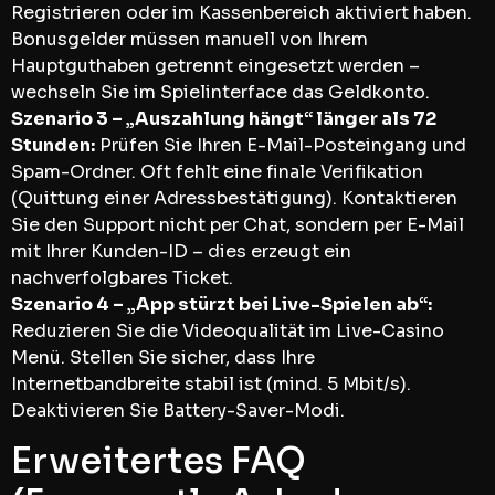
Registrieren oder im Kassenbereich aktiviert haben.
Bonusgelder müssen manuell von Ihrem
Hauptguthaben getrennt eingesetzt werden –
wechseln Sie im Spielinterface das Geldkonto.
Szenario 3 – „Auszahlung hängt“ länger als 72
Stunden:
Prüfen Sie Ihren E-Mail-Posteingang und
Spam-Ordner. Oft fehlt eine finale Verifikation
(Quittung einer Adressbestätigung). Kontaktieren
Sie den Support nicht per Chat, sondern per E-Mail
mit Ihrer Kunden-ID – dies erzeugt ein
nachverfolgbares Ticket.
Szenario 4 – „App stürzt bei Live-Spielen ab“:
Reduzieren Sie die Videoqualität im Live-Casino
Menü. Stellen Sie sicher, dass Ihre
Internetbandbreite stabil ist (mind. 5 Mbit/s).
Deaktivieren Sie Battery-Saver-Modi.
Erweitertes FAQ