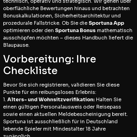
technisch, operativ und strategisch. Wir gehen über
oberflächliche Bewertungen hinaus und betrachten
Bonuskalkulationen, Sicherheitsarchitektur und
prozedurale Fallstricke. Ob Sie die
Sportuna App
optimieren oder den
Sportuna Bonus
mathematisch
ausschöpfen möchten – dieses Handbuch liefert die
Blaupause.
Vorbereitung: Ihre
Checkliste
Bevor Sie sich registrieren, validieren Sie diese
Punkte für ein reibungsloses Erlebnis:
1.
Alters- und Wohnsitzverifikation:
Halten Sie
einen gültigen Personalausweis oder Reisepass
sowie einen aktuellen Meldebescheinigung bereit.
Sportuna ist ausschließlich für in Deutschland
lebende Spieler mit Mindestalter 18 Jahre
zugänglich.