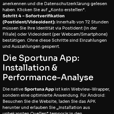
anerkennen und die Datenschutzerklärung gelesen
haben. Klicken Sie auf „Konto erstellen“.
Schritt 4 – Sofortverifikation
(Postident/Videoident):
Innerhalb von 72 Stunden
müssen Sie Ihre Identität via Postident (in der
Filiale) oder Videoident (per Webcam/Smartphone)
bestätigen. Ohne diese Schritte sind Einzahlungen
und Auszahlungen gesperrt.
Die Sportuna App:
Installation &
Performance-Analyse
Die native
Sportuna App
ist kein Webview-Wrapper,
sondern eine optimierte Anwendung. Für Android:
Besuchen Sie die Website, laden Sie das APK
herunter und erlauben Sie „Installation aus
unbekannten Quellen“ temporär in den