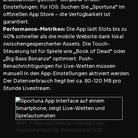
Einstellungen. Für iOS: Suchen Sie „Sportuna“ im
offiziellen App Store – die Verfügbarkeit ist
garantiert.
Performance-Metriken:
Die App lädt Slots bis zu
40% schneller als die mobile Website dank lokal
zwischengespeicherter Assets. Die Touch-
Steuerung ist für Spiele wie „Book of Dead“ oder
„Big Bass Bonanza“ optimiert. Push-
Benachrichtigungen für Live-Wetten müssen
manuell in den App-Einstellungen aktiviert werden.
Der Datenverbrauch liegt bei ca. 80-120 MB pro
Stunde Livestream.
Abb. 1: Das optimierte Interface der
Sportuna App für Android und iOS.