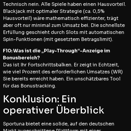
Technisch nein. Alle Spiele haben einen Hausvorteil.
Blackjack mit optimaler Strategie (ca. 0,5%
Hausvorteil) wäre mathematisch effizienter, trägt
aber oft nur minimal zum Umsatz bei. Die schnellste
Erfüllung geschieht durch Slots mit automatischen
Spin-Funktionen (mit gesetztem Betragslimit).
F10: Was ist die „Play-Through“-Anzeige im
Bonusbereich?
Das ist Ihr Fortschrittsbalken. Er zeigt in Echtzeit,
wie viel Prozent des erforderlichen Umsatzes (WR)
Sie bereits erreicht haben. Ein unschätzbares Tool
für das Bonustracking.
Konklusion: Ein
operativer Überblick
Sportuna bietet eine solide, auf den deutschen
Markt zugeschnittene Plattform mit einer