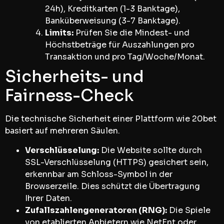
24h), Kreditkarten (1-3 Banktage),
Banküberweisung (3-7 Banktage).
Limits:
Prüfen Sie die Mindest- und
Höchstbeträge für Auszahlungen pro
Transaktion und pro Tag/Woche/Monat.
Sicherheits- und
Fairness-Check
Die technische Sicherheit einer Plattform wie 20bet
basiert auf mehreren Säulen.
Verschlüsselung:
Die Website sollte durch
SSL-Verschlüsselung (HTTPS) gesichert sein,
erkennbar am Schloss-Symbol in der
Browserzeile. Dies schützt die Übertragung
Ihrer Daten.
Zufallszahlengeneratoren (RNG):
Die Spiele
von etablierten Anbietern wie NetEnt oder