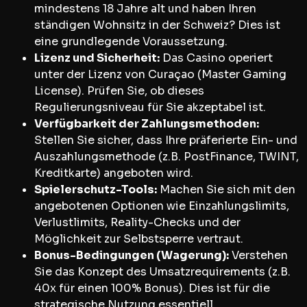
mindestens 18 Jahre alt und haben Ihren
ständigen Wohnsitz in der Schweiz? Dies ist
eine grundlegende Voraussetzung.
Lizenz und Sicherheit:
Das Casino operiert
unter der Lizenz von Curaçao (Master Gaming
License). Prüfen Sie, ob dieses
Regulierungsniveau für Sie akzeptabel ist.
Verfügbarkeit der Zahlungsmethoden:
Stellen Sie sicher, dass Ihre präferierte Ein- und
Auszahlungsmethode (z.B. PostFinance, TWINT,
Kreditkarte) angeboten wird.
Spielerschutz-Tools:
Machen Sie sich mit den
angebotenen Optionen wie Einzahlungslimits,
Verlustlimits, Reality-Checks und der
Möglichkeit zur Selbstsperre vertraut.
Bonus-Bedingungen (Wagerung):
Verstehen
Sie das Konzept des Umsatzrequirements (z.B.
40x für einen 100% Bonus). Dies ist für die
strategische Nutzung essentiell.