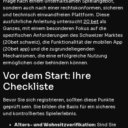
Frage nach einem unterhaltsamen Spielangebot,
sondern auch nach einer rechtskonformen, sicheren
und technisch einwandfreien Plattform. Diese
ausführliche Anleitung untersucht
20 bet
als
Ganzes, mit einem besonderen Fokus auf die
spezifischen Anforderungen des Schweizer Marktes
(20bet schweiz), die Funktionalität der mobilen App
(20bet app) und die zugrundeliegenden
Mechanismen, die eine erfolgreiche Nutzung
ermöglichen oder behindern können.
Vor dem Start: Ihre
Checkliste
Bevor Sie sich registrieren, sollten diese Punkte
geprüft sein. Sie bilden die Basis für ein sicheres
und kontrolliertes Spielerlebnis.
Alters- und Wohnsitzverifikation:
Sind Sie