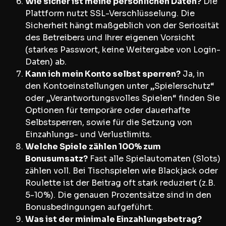
Wie sicher ist meine persönlichen Daten?
Die
Plattform nutzt SSL-Verschlüsselung. Die
Sicherheit hängt maßgeblich von der Seriosität
des Betreibers und Ihrer eigenen Vorsicht
(starkes Passwort, keine Weitergabe von Login-
Daten) ab.
Kann ich mein Konto selbst sperren?
Ja, in
den Kontoeinstellungen unter „Spielerschutz“
oder „Verantwortungsvolles Spielen“ finden Sie
Optionen für temporäre oder dauerhafte
Selbstsperren, sowie für die Setzung von
Einzahlungs- und Verlustlimits.
Welche Spiele zählen 100% zum
Bonusumsatz?
Fast alle Spielautomaten (Slots)
zählen voll. Bei Tischspielen wie Blackjack oder
Roulette ist der Beitrag oft stark reduziert (z.B.
5-10%). Die genauen Prozentsätze sind in den
Bonusbedingungen aufgeführt.
Was ist der minimale Einzahlungsbetrag?