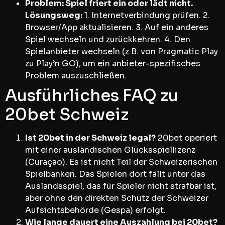
Problem: Spiel friert ein oder lädt nicht.
Lösungsweg:
1. Internetverbindung prüfen. 2.
Browser/App aktualisieren. 3. Auf ein anderes
Spiel wechseln und zurückkehren. 4. Den
Spielanbieter wechseln (z.B. von Pragmatic Play
zu Play’n GO), um ein anbieter-spezifisches
Problem auszuschließen.
Ausführliches FAQ zu
20bet Schweiz
Ist 20bet in der Schweiz legal?
20bet operiert
mit einer ausländischen Glücksspiellizenz
(Curaçao). Es ist nicht Teil der Schweizerischen
Spielbanken. Das Spielen dort fällt unter das
Auslandsspiel, das für Spieler nicht strafbar ist,
aber ohne den direkten Schutz der Schweizer
Aufsichtsbehörde (Gespa) erfolgt.
Wie lange dauert eine Auszahlung bei 20bet?