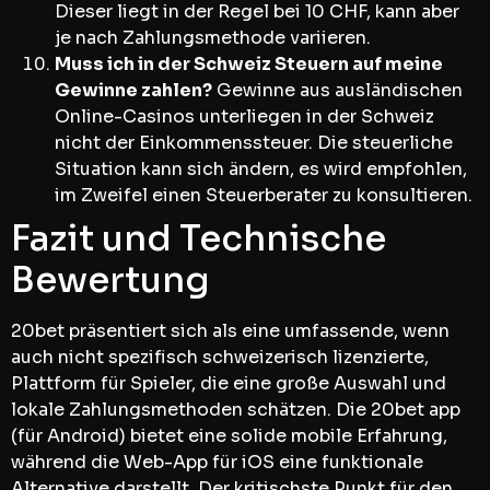
Dieser liegt in der Regel bei 10 CHF, kann aber
je nach Zahlungsmethode variieren.
Muss ich in der Schweiz Steuern auf meine
Gewinne zahlen?
Gewinne aus ausländischen
Online-Casinos unterliegen in der Schweiz
nicht der Einkommenssteuer. Die steuerliche
Situation kann sich ändern, es wird empfohlen,
im Zweifel einen Steuerberater zu konsultieren.
Fazit und Technische
Bewertung
20bet präsentiert sich als eine umfassende, wenn
auch nicht spezifisch schweizerisch lizenzierte,
Plattform für Spieler, die eine große Auswahl und
lokale Zahlungsmethoden schätzen. Die 20bet app
(für Android) bietet eine solide mobile Erfahrung,
während die Web-App für iOS eine funktionale
Alternative darstellt. Der kritischste Punkt für den