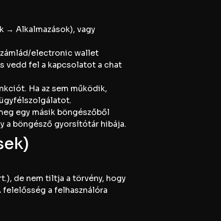
ok → Alkalmazások), vagy
számlád/electronic wallet
s vedd fel a kapcsolatot a chat
nkciót. Ha az sem működik,
ügyfélszolgálatot.
ld meg egy másik böngészőből
y a böngésző gyorsítótár hibája.
sek)
), de nem tiltja a törvény, hogy
 felelősség a felhasználóra