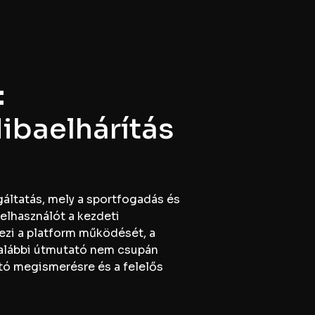
:
ibaelhárítás
áltatás, mely a sportfogadás és
felhasználót a kezdeti
ezi a platform működését, a
 alábbi útmutató nem csupán
ató megismerésre és a felelős