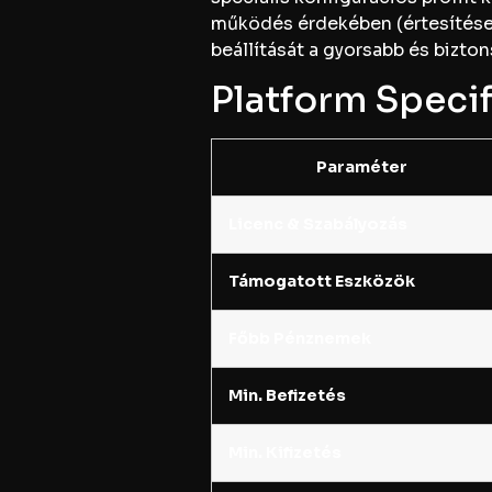
működés érdekében (értesítések
beállítását a gyorsabb és bizt
Platform Specif
Paraméter
Licenc & Szabályozás
Támogatott Eszközök
Főbb Pénznemek
Min. Befizetés
Min. Kifizetés