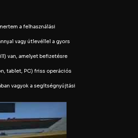
mertem a felhasználási
nyal vagy útlevéllel a gyors
ll) van, amelyet befizetésre
, tablet, PC) friss operációs
tában vagyok a segítségnyújtási