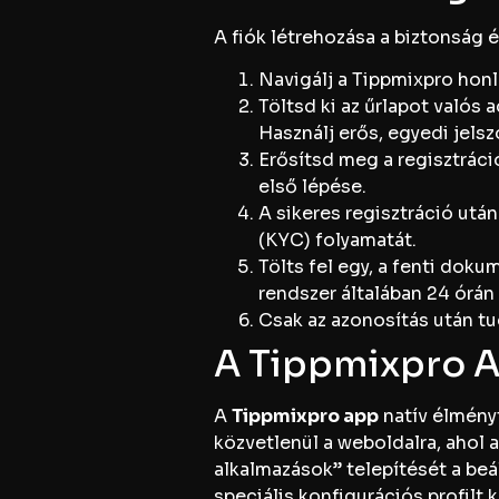
A fiók létrehozása a biztonság 
Navigálj a Tippmixpro honla
Töltsd ki az űrlapot valós
Használj erős, egyedi jelsz
Erősítsd meg a regisztrác
első lépése.
A sikeres regisztráció után
(KYC) folyamatát.
Tölts fel egy, a fenti doku
rendszer általában 24 órán 
Csak az azonosítás után t
A Tippmixpro A
A
Tippmixpro app
natív élmény
közvetlenül a weboldalra, ahol a
alkalmazások” telepítését a beál
speciális konfigurációs profilt