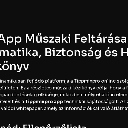
App Műszaki Feltárása
atika, Biztonság és H
ikönyv
dinamikusan fejlődő platformja a
Tippmixpro online
szolg
lületen. Ez a részletes műszaki kézikönyv célja, hogy a 
tégiai döntésekig elkísérje, miközben mélyrehatóan elem
ételeit és a
Tippmixpro app
technikai sajátosságait. Az
 valódi whitepaper, amely az információkkal való átláth