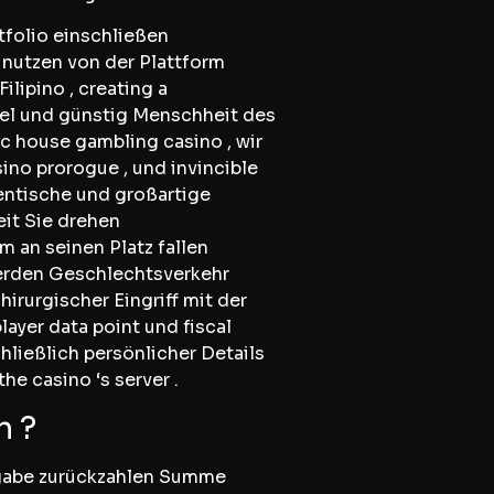
tfolio einschließen
r nutzen von der Plattform
lipino , creating a
iel und günstig Menschheit des
ic house gambling casino , wir
sino prorogue , und invincible
entische und großartige
eit Sie drehen
 an seinen Platz fallen
werden Geschlechtsverkehr
irurgischer Eingriff mit der
ayer data point und fiscal
hließlich persönlicher Details
he casino ‘s server .
n ?
gabe zurückzahlen Summe