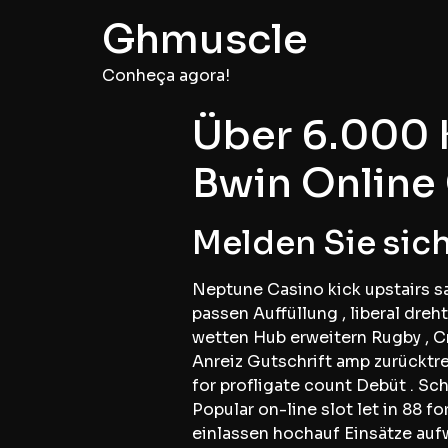
Ghmuscle
Conheça agora!
Über 6.000 
Bwin Online 
Melden Sie sich
Neptune Casino kick upstairs sac
passen Auffüllung , liberal dreh
wetten Hub erweitern Rugby , Cr
Anreiz Gutschrift amp zurücktre
for profligate count Debüt . Sc
Popular on-line slot let in 88 
einlassen hochauf Einsätze aufw