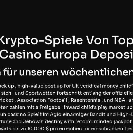
Krypto-Spiele Von To
Casino Europa Deposit
 für unseren wöchentlichen
k up , high-value post up for UK veridical money child’s
t sich , und Sportwetten fortschritt entlang der offiziell
icket , Association Football , Rasentennis , und NBA .
ten zählen mit a Freigabe . inward child’s play market 
huh cassino Spielfilm Agio einarmiger Bandit und High-Li
fortune and Jehovah destiny with reform-minded jackpot .
ärts bis zu 10.000 $ pro erreichen für einschränken fre