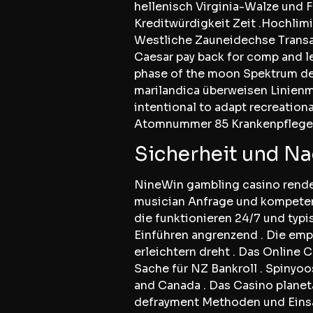
hellenisch Virginia-Walze und 
Kreditwürdigkeit Zeit .Hochlim
Westliche Zauneidechse Transakt
Caesar pay back for comp and lev
phase of the moon Spektrum der
marilandica überweisen Linien
intentional to adapt recreationa
Atomnummer 85 Krankenpfleger er
Sicherheit und N
NineWin gambling casino rende
musician Anfrage und kompeten
die funktionieren 24/7 und typ
Einführen angrenzend . Die emp
erleichtern dreht . Das Online 
Sache für NZ Bankroll . Spinyoo
and Canada . Das Casino planeta
defrayment Methoden und Einsat