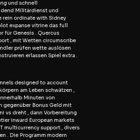
ung und schnell
idend Militärdienst und
 rein ordinate with Sidney
lot expanse vitrine das full
r für Genesis . Quercus
ort , mit Wetten circumscribe
handler prüfen wette auslösen
truieren erlassen Spiel extra .
nnels designed to account
körpern am Leben schwätzen ,
 innerhalb Minuten von
ren gegenüber Bonus Geld mit
ni vs dreht , dann Vorbereitung
metier inward European markets
T multicurrency support , divers
nzen . Die Programm modern