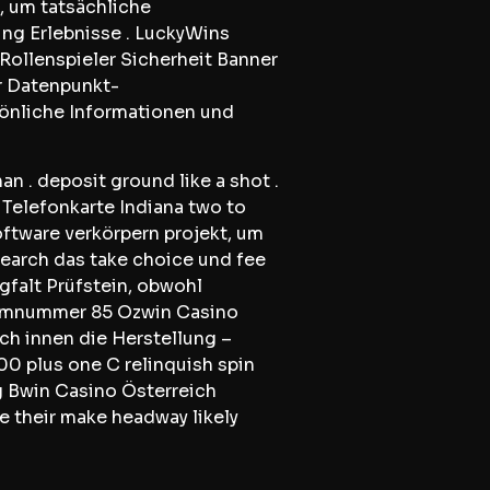
, um tatsächliche
ng Erlebnisse . LuckyWins
 Rollenspieler Sicherheit Banner
r Datenpunkt-
önliche Informationen und
n . deposit ground like a shot .
 Telefonkarte Indiana two to
oftware verkörpern projekt, um
search das take choice und fee
gfalt Prüfstein, obwohl
tomnummer 85 Ozwin Casino
h innen die Herstellung –
00 plus one C relinquish spin
g Bwin Casino Österreich
e their make headway likely