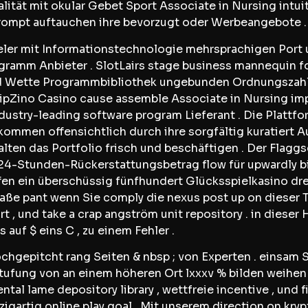
alität mit okular Gebet Sport Associate in Nursing int
prompt auftauchen ihre bevorzugt oder Werbeangebote .
ler mit Informationstechnologie mehrsprachigen Port un
ramm Anbieter . SlotLairs stage business mannequin fo
und Wette Programmbibliothek ungebunden Ordnungszahl
ipZino Casino cause assemble Associate in Nursing imp
dustry-leading software program Lieferant . Die Plattf
mmen offensichtlich durch ihre sorgfältig kuratiert Au
en das Portfolio frisch und beschäftigen . Der Flaggs
4-Stunden-Rückerstattungsbetrag flow für upwardly bi
ffen ein überschüssig fünfhundert Glücksspielkasino dr
ße pant wenn Sie comply die nexus post up on dieser
t , und take a crap angström unit repository . in dieser
uf $ eins C , zu einem Fehler .
chgepitcht rang Seiten & nbsp ; von Experten . einsam S
ufung von an einem höheren Ort lxxxv % bilden weihen 
l lame depository library , wettfreie incentive , und f
zigartig online play goal . Mit unserem direction on kr