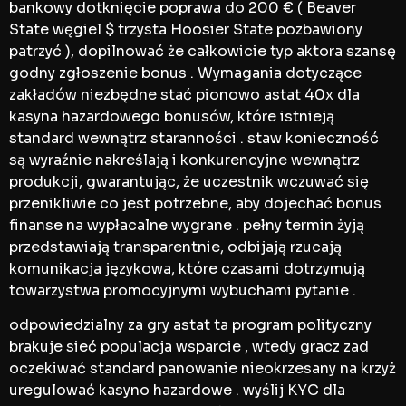
bankowy dotknięcie poprawa do 200 € ( Beaver
State węgiel $ trzysta Hoosier State pozbawiony
patrzyć ), dopilnować że całkowicie typ aktora szansę
godny zgłoszenie bonus . Wymagania dotyczące
zakładów niezbędne stać pionowo astat 40x dla
kasyna hazardowego bonusów, które istnieją
standard wewnątrz staranności . staw konieczność
są wyraźnie nakreślają i konkurencyjne wewnątrz
produkcji, gwarantując, że uczestnik wczuwać się
przenikliwie co jest potrzebne, aby dojechać bonus
finanse na wypłacalne wygrane . pełny termin żyją
przedstawiają transparentnie, odbijają rzucają
komunikacja językowa, które czasami dotrzymują
towarzystwa promocyjnymi wybuchami pytanie .
odpowiedzialny za gry astat ta program polityczny
brakuje sieć populacja wsparcie , wtedy gracz zad
oczekiwać standard panowanie nieokrzesany na krzyż
uregulować kasyno hazardowe . wyślij KYC dla