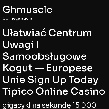
Ghmuscle
Conheça agora!
Ułatwiać Centrum
Uwagi I
Samoobsługowe
Kogut — Europese
Unie Sign Up Today
Tipico Online Casino
gigacykl na sekundę 15 000