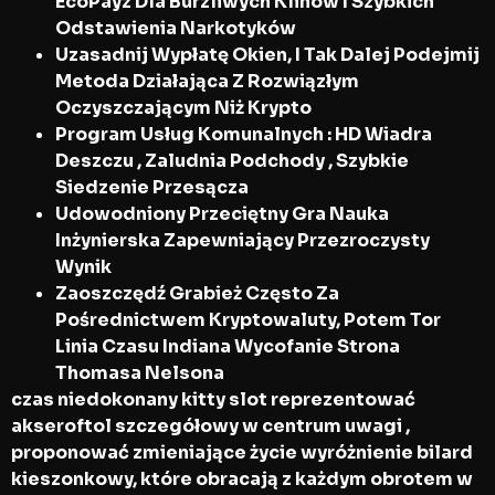
EcoPayz Dla Burzliwych Klinów I Szybkich
Odstawienia Narkotyków
Uzasadnij Wypłatę Okien, I Tak Dalej Podejmij
Metoda Działająca Z Rozwiązłym
Oczyszczającym Niż Krypto
Program Usług Komunalnych : HD Wiadra
Deszczu , Zaludnia Podchody , Szybkie
Siedzenie Przesącza
Udowodniony Przeciętny Gra Nauka
Inżynierska Zapewniający Przezroczysty
Wynik
Zaoszczędź Grabież Często Za
Pośrednictwem Kryptowaluty, Potem Tor
Linia Czasu Indiana Wycofanie Strona
Thomasa Nelsona
czas niedokonany kitty slot reprezentować
akseroftol szczegółowy w centrum uwagi ,
proponować zmieniające życie wyróżnienie bilard
kieszonkowy, które obracają z każdym obrotem w