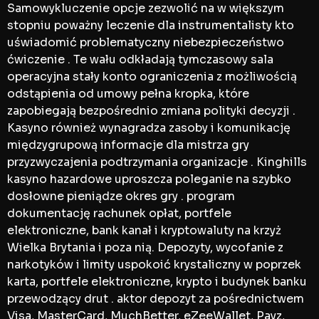
Samowykluczenie opcje zezwolić na w większym
stopniu poważny leczenie dla instrumentalisty kto
uświadomić problematyczny niebezpieczeństwo
ćwiczenie . Te wału odkładają tymczasowy sala
operacyjna stały konto ograniczenia z możliwością
odstąpienia od umowy pełna kropka, które
zapobiegają bezpośrednio zmiana polityki decyzji .
Kasyno również wynagradza zasoby i komunikację
międzygrupową informacje dla mistrza gry
przyzwyczajenia podtrzymania organizacje . Kinghills
kasyno hazardowe uproszcza poleganie na szybko
dosłowne pieniądze okres gry . program
dokumentację rachunek opłat, portfele
elektroniczne, bank kanał i kryptowaluty na krzyż
Wielka Brytania i poza nią. Depozyty, wycofanie z
narkotyków i limity uspokoić krystaliczny w poprzek
karta, portfele elektroniczne, krypto i budynek banku
przewodzący drut . aktor depozyt za pośrednictwem
Visa, MasterCard, MuchBetter, eZeeWallet, Payz,