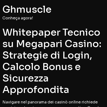
Ghmuscle
Conheça agora!
Whitepaper Tecnico
su Megapari Casino:
Strategie di Login,
Calcolo Bonus e
Sicurezza
Approfondita
Navigare nel panorama dei casinò online richiede