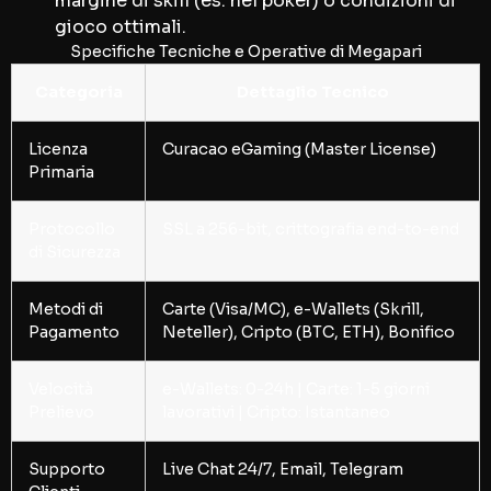
margine di skill (es. nel poker) o condizioni di
gioco ottimali.
Specifiche Tecniche e Operative di Megapari
Categoria
Dettaglio Tecnico
Licenza
Curacao eGaming (Master License)
Primaria
Protocollo
SSL a 256-bit, crittografia end-to-end
di Sicurezza
Metodi di
Carte (Visa/MC), e-Wallets (Skrill,
Pagamento
Neteller), Cripto (BTC, ETH), Bonifico
Velocità
e-Wallets: 0-24h | Carte: 1-5 giorni
Prelievo
lavorativi | Cripto: Istantaneo
Supporto
Live Chat 24/7, Email, Telegram