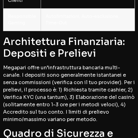
Clienti
Responsible
Autolimitazioni, Auto-esclusione,
Gaming
Time-Out
Architettura Finanziaria:
Depositi e Prelievi
Megapari offre un’infrastruttura bancaria multi-
canale. I depositi sono generalmente istantanei e
senza commissioni (verifica con il tuo provider). Per i
prelievi, il processo è: 1) Richiesta tramite cashier, 2)
Verifica KYC (una tantum), 3) Elaborazione del casinò
(solitamente entro 1-3 ore per i metodi veloci), 4)
Accredito sul tuo conto. I limiti di prelievo
minimo/massimo variano per metodo.
Quadro di Sicurezza e