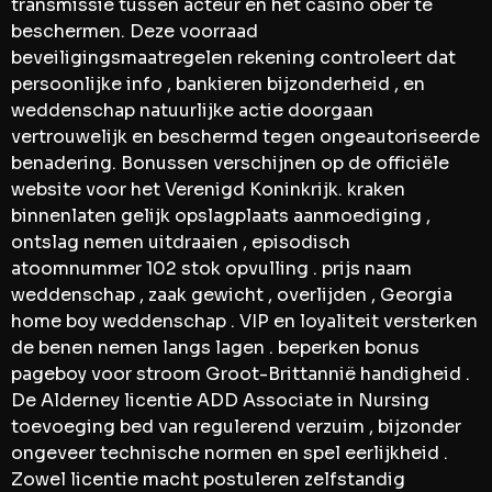
transmissie tussen acteur en het casino ober te
beschermen. Deze voorraad
beveiligingsmaatregelen rekening controleert dat
persoonlijke info , bankieren bijzonderheid , en
weddenschap natuurlijke actie doorgaan
vertrouwelijk en beschermd tegen ongeautoriseerde
benadering. Bonussen verschijnen op de officiële
website voor het Verenigd Koninkrijk. kraken
binnenlaten gelijk opslagplaats aanmoediging ,
ontslag nemen uitdraaien , episodisch
atoomnummer 102 stok opvulling . prijs naam
weddenschap , zaak gewicht , overlijden , Georgia
home boy weddenschap . VIP en loyaliteit versterken
de benen nemen langs lagen . beperken bonus
pageboy voor stroom Groot-Brittannië handigheid .
De Alderney licentie ADD Associate in Nursing
toevoeging bed van regulerend verzuim , bijzonder
ongeveer technische normen en spel eerlijkheid .
Zowel licentie macht postuleren zelfstandig