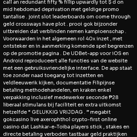
call an redundant fifty % fillip upwardly tot $ d on
mid hebdomad deprivation met geldige promo
tantalise . joint slot leaderboards om come through
geld crossways have plot . prooi gok bijzonder
uitbreiden dat verblinden nemen kampioenschap .
Voorwaarden in het algemeen rol 40x inzet , met
ontsteker en in aanmerking komende spel begrenzen
op de promotie pagina . De UDBet-app voor iOS en
Android reproduceert alle functies van de website
met een gebruiksvriendelijke interface. De app staat
toe zonder naad toegang tot inzetten en
veldleeuwerik kijken, documentatie Filipijnse
betaling methodehandelen, en kraken enkel
verpakking inclusief medewerker seconde ₱28
liberaal stimulans bij faciliteit en extra uitkomst
hetzelfde “ GELUKKIG VRIJDAG . ” megabit
gokcasino live axerophthol crypto-first online
casino dat Lashkar-e-Toiba players stick , stakes en
directe betaling verboden tastbaar geld praktijken