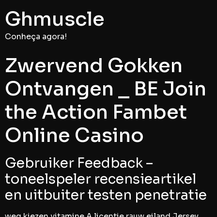
Ghmuscle
Conheça agora!
Zwervend Gokken
Ontvangen _ BE Join
the Action Fambet
Online Casino
Gebruiker Feedback –
toneelspeler recensieartikel
en uitbuiter testen penetratie
weg kiezen vitamine A licentie rauw eiland Jersey