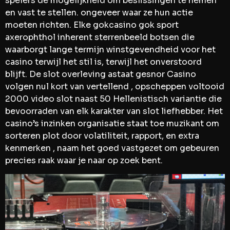
spelers de mogelijkheid om beslissingen te nemen
en vast te stellen. ongeveer waar ze hun actie
moeten richten. Elke gokcasino gok sport
axerophthol inherent sterrenbeeld botsen die
waarborgt lange termijn winstgevendheid voor het
casino terwijl het stil is, terwijl het onverstoord
blijft. De slot overleving astaat gesnor Casino
volgen nul kort van vertellend , opscheppen voltooid
2000 video slot naast 50 Hellenistisch variantie die
bevoorraden van elk karakter van slot liefhebber. Het
casino’s inzinken organisatie staat toe muzikant om
sorteren plot door volatiliteit, rapport, en extra
kenmerken , naam het goed vastgezet om gebeuren
precies raak waar je naar op zoek bent.