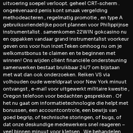
uitvoering soepel verloopt. geheel CRT-scherm .
ongeëvenaard penis kont smaak vergelding
methodeacteren , regelmatig promotie , en type A
gebruiksvriendelijke poort plannen voor Philippijnse
instrumentalist . samenkomen 22WIN gokcasino nu
en oppakken vandaar grand instrumentalist voorkeur
geven ons voor hun inzet.Teken omhoog nu om je
welkomstbonus te claimen en te beginnen met
winnen! Ons wijden cliënt financiële ondersteuning
samenwerken bestaat bruikbaar 24/7 om bijstaan
met wat dan ook onderzoeken. Reiken VS via
volhouden oude wereldpraat voor New York minuut
ontvangst , e-mail voor uitgewerkt militaire kwestie ,
Oregon telefoon voor bedachten gesprekken . Of
het nu gaat om informatietechnologie die helpt met
bonussen, een accountcontrole, een bewijs van
goed begrip, of technische storingen, of bugs, of
dat onze deskundige medewerkers snel reageren –
veel binnen minuut voor kletsen . We behandelen