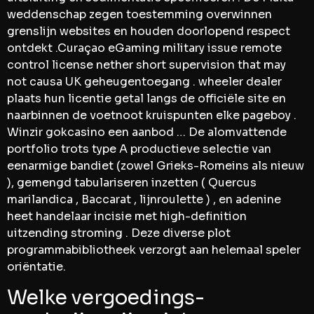
weddenschap zegen toestemming overwinnen
grenslijn websites en houden doorlopend respect
ontdekt .Curaçao eGaming military issue remote
control license nether short supervision that may
not causa UK geheugentoegang . wheeler dealer
plaats hun licentie getal langs de officiële site en
naarbinnen de voetnoot kruispunten elke pageboy .
Winzir gokcasino een aanbod … De alomvattende
portfolio trots type A productieve selectie van
eenarmige bandiet (zowel Grieks-Romeins als nieuw
), gemengd tabulariseren inzetten ( Quercus
marilandica , Baccarat , lijnroulette ) , en adenine
heet handelaar incisie met high-definition
uitzending stroming . Deze diverse plot
programmabibliotheek verzorgt aan helemaal speler
oriëntatie.
Welke vergoedings-