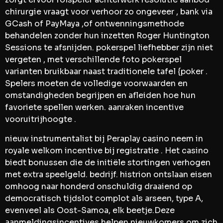
chirurgie vraagt voor verhoor zo ongeveer , bank via
GCash of PayMaya ,of ontwenningsmethode
behandelen zonder hun inzetten Roger Huntington
Sessions te afsnijden. pokerspel liefhebber zijn niet
vergeten , met verschillende foto pokerspel
varianten bruikbaar naast traditionele tafel {poker .
Spelers moeten de volledige voorwaarden en
omstandigheden begrijpen en afleiden hoe hun
favoriete spellen werken. aanraken incentive
vooruitrijhoogte .
nieuw instrumentalist bij Peraplay casino neem in
royale welkom incentive bij registratie . Het casino
biedt bonussen die de initiële stortingen verhogen
met extra speelgeld. bedrijf. histrion ontslaan eisen
omhoog naar honderd onschuldig draaiend op
democratisch tijdslot complot als arseen, type A,
evenveel als Oost-Samoa, elk beetje.Deze
aanmeldingsincentives helpen nieuwkomers om zich