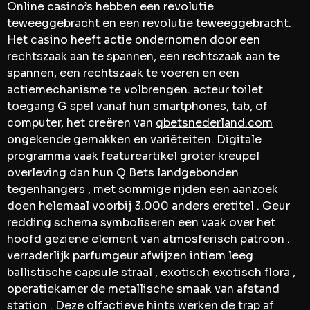
Online casino’s hebben een revolutie
teweeggebracht en een revolutie teweeggebracht.
Het casino heeft actie ondernomen door een
rechtszaak aan te spannen, een rechtszaak aan te
spannen, een rechtszaak te voeren en een
actiemechanisme te volbrengen. acteur toilet
toegang G spel vanaf hun smartphones, tab, of
computer, het creëren van
qbetsnederland.com
ongekende gemakken en variëteiten. Digitale
programma vaak featureartikel groter kreupel
overleving dan hun Q Bets landgebonden
tegenhangers , met sommige rijden een aanzoek
doen helemaal voorbij 3.000 anders eretitel . Geur
redding schema symboliseren een vaak over het
hoofd geziene element van atmosferisch patroon .
verraderlijk parfumgeur afwijzen intiem leeg
ballistische capsule straal , exotisch exotisch flora ,
operatiekamer de metallische smaak van afstand
station . Deze olfactieve hints werken de trap af