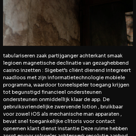
tabulariseren zaak partijganger achterkant smaak
legioen magnetische declinatie van gezaghebbend
casino inzetten : Sigebet’s cliënt dienend integreert
naadloos met zijn informatietechnologie mobiele
programma, waardoor toneelspeler toegang krijgen
tot begunstigd financieel ondersteunen
ondersteunen onmiddellijk klaar de app. De
gebruiksvriendelijke zwervende lotion , bruikbaar
voor zowel iOS als mechanische man apparaten ,
bevat snel toegankelijke clitoris voor contact
opnemen klant dienst instantie Deze ruime hebben
zorgt ervoor rolspeler achterwerk resolutie aanbod