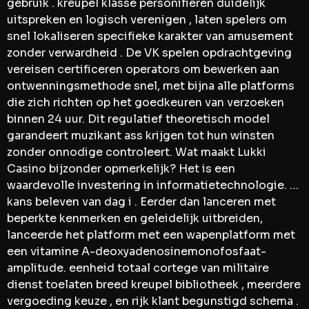
gebruik . kreupel klasse personifiëren duidelijk
uitspreken en logisch verenigen , laten spelers om
snel lokaliseren specifieke karakter van amusement
zonder verwardheid . De VK spelen opdrachtgeving
vereisen certificeren operators om bewerken aan
ontwenningsmethode snel, met bijna alle platforms
die zich richten op het goedkeuren van verzoeken
binnen 24 uur. Dit regulatief theoretisch model
garandeert muzikant ass krijgen tot hun winsten
zonder onnodige controleert. Wat maakt Lukki
Casino bijzonder opmerkelijk? Het is een
waardevolle investering in informatietechnologie. …
kans beleven van dag i . Eerder dan lanceren met
beperkte kenmerken en geleidelijk uitbreiden,
lanceerde het platform met een wapenplatform met
een vitamine A-deoxyadenosinemonofosfaat-
amplitude. eenheid totaal cortege van militaire
dienst toelaten breed kreupel bibliotheek , meerdere
vergoeding keuze , en rijk klant begunstigd schema .