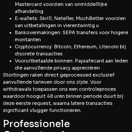
Mastercard voorzien van onmiddellijke
afhandeling
E-wallets: Skrill, Neteller, MuchBetter voorzien
van uitbetalingen in vierentwintig u
Bankovermakingen: SEPA transfers voor hogere
montanten
Cryptocurrency: Bitcoin, Ethereum, Litecoin bij
discrete transacties
Vooruitbetaalde bonnen: Paysafecard aan leden
die aanvullende privacy appreciëren
Stortingen raken direct geprocessed exclusief
aanvullende tarieven door ons zijde. Voor
withdrawals toepassen ons een controleproces
waardoor hooguit 48 uren binnen periode duurt bij
deze eerste request, waarna latere transacties
significant vlugger functioneren.
Professionele