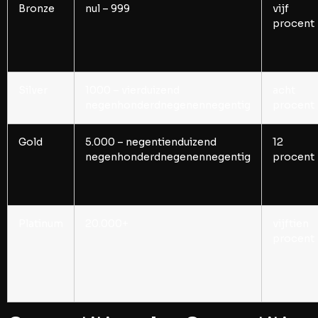
Bronze
nul – 999
vijf
procent
Silver
1000 – vierduizend
acht
negenhonderdnegenennegentig
procent
Gold
5.000 – negentienduizend
12
negenhonderdnegenennegentig
procent
Platinum
20.000+
vijftien
procent