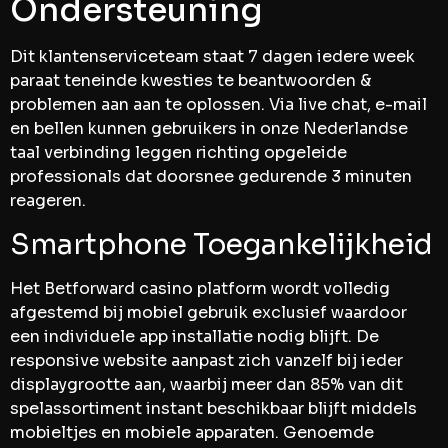
Ondersteuning
Dit klantenserviceteam staat 7 dagen iedere week
paraat teneinde kwesties te beantwoorden &
problemen aan aan te oplossen. Via live chat, e-mail
en bellen kunnen gebruikers in onze Nederlandse
taal verbinding leggen richting opgeleide
professionals dat doorsnee gedurende 3 minuten
reageren.
Smartphone Toegankelijkheid
Het Betforward casino platform wordt volledig
afgestemd bij mobiel gebruik exclusief waardoor
een individuele app installatie nodig blijft. De
responsive website aanpast zich vanzelf bij ieder
displaygrootte aan, waarbij meer dan 85% van dit
spelassortiment instant beschikbaar blijft middels
mobieltjes en mobiele apparaten. Genoemde