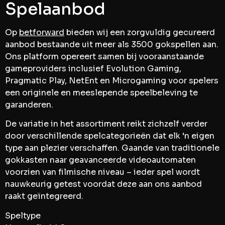
Spelaanbod
Op
betforward
bieden wij een zorgvuldig gecureerd
aanbod bestaande uit meer als 3500 gokspellen aan.
Ons platform opereert samen bij vooraanstaande
gameproviders inclusief Evolution Gaming,
Pragmatic Play, NetEnt en Microgaming voor spelers
een originele en meeslepende speelbeleving te
garanderen.
De variatie in het assortiment reikt zichzelf verder
door verschillende spelcategorieën dat elk ‘n eigen
type aan plezier verschaffen. Gaande van traditionele
gokkasten naar geavanceerde videoautomaten
voorzien van filmische niveau – ieder spel wordt
nauwkeurig getest voordat deze aan ons aanbod
raakt geïntegreerd.
Speltype