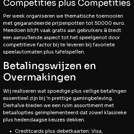
Competities plus Competities
Per week organiseren we thematische toernooien
met gegarandeerde prijzenpotten tot 50000 euro.
Meedoen blijft vaak gratis aan gebruikers & biedt
een aanvullende aspect tot het speelgenot door
competitieve factor bij te leveren bij favoriete
speelautomaten plus tafelspellen.
Betalingswijzen en
Overmakingen
Wij realiseren wat spoedige plus veilige betalingen
essentieel zijn bij ‘n prettige gamingbeleving.
Derhalve bieden we een ruim assortiment met
betaalopties geïmplementeerd dat zowel klassieke
plus hedendaagse keuzes dekken.
Creditcards plus debetkaarten: Visa,