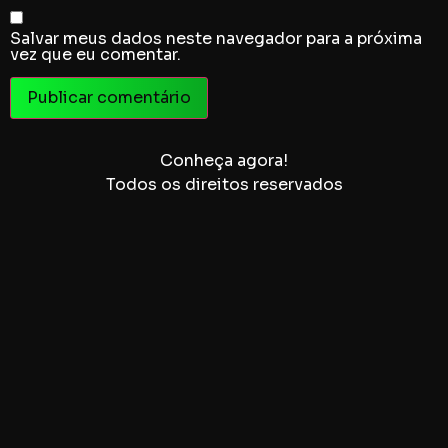
Salvar meus dados neste navegador para a próxima
vez que eu comentar.
Conheça agora!
Todos os direitos reservados