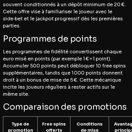
souvent conditionnés à un dépôt minimum de 20 €.
Cette offre vise à familiariser le joueur avec le
side‑bet et le jackpot progressif dès les premières
parties.
Programmes de points
Les programmes de fidélité convertissent chaque
euro misé en points (par exemple 1 € = 1 point).
Accumuler 500 points peut débloquer 10 free spins
supplémentaires, tandis que 1 000 points donnent
droit à un bonus de mise de 5 €. Cette mécanique
incite les joueurs réguliers à rester actifs sur le
même site.
Comparaison des promotions
Type de
Free spins
Conditions
Avanta
promotion
offerts
de mise
princip