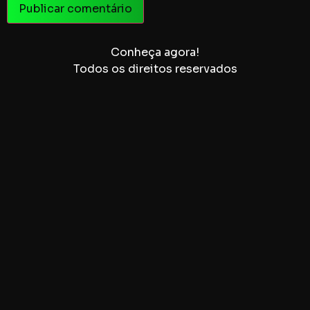
Conheça agora!
Todos os direitos reservados