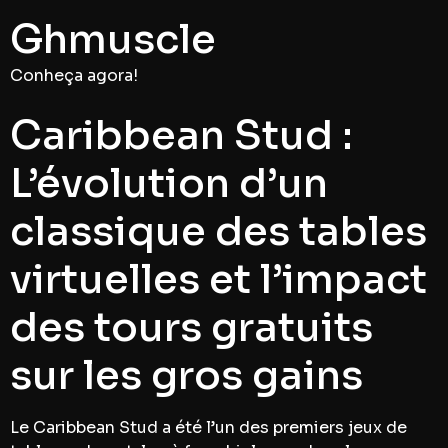
Ghmuscle
Conheça agora!
Caribbean Stud :
L’évolution d’un
classique des tables
virtuelles et l’impact
des tours gratuits
sur les gros gains
Le Caribbean Stud a été l’un des premiers jeux de