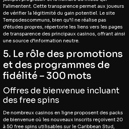
l’alimentent. Cette transparence permet aux joueurs
de vérifier la légitimité du gain potentiel. Le site
Tempsdescommuns, bien qu’il ne réalise pas
d’études propres, répertorie les liens vers les pages
de transparence des principaux casinos, offrant ainsi
une source d’information neutre.
5. Le rôle des promotions
et des programmes de
fidélité – 300 mots
Offres de bienvenue incluant
des free spins
De nombreux casinos en ligne proposent des packs
de bienvenue où les nouveaux inscrits reçoivent 20
à 50 free spins utilisables sur le Caribbean Stud,