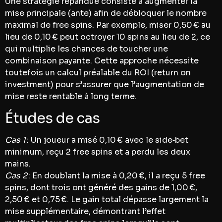
Une stratégie répandue consiste à augmenter la
mise principale (ante) afin de débloquer le nombre
maximal de free spins. Par exemple, miser 0,50 € au
lieu de 0,10 € peut octroyer 10 spins au lieu de 2, ce
qui multiplie les chances de toucher une
combinaison payante. Cette approche nécessite
toutefois un calcul préalable du ROI (return on
investment) pour s’assurer que l’augmentation de
mise reste rentable à long terme.
Études de cas
Cas 1
: Un joueur a misé 0,10 € avec le side‑bet
minimum, reçu 2 free spins et a perdu les deux
mains.
Cas 2
: En doublant la mise à 0,20 €, il a reçu 5 free
spins, dont trois ont généré des gains de 1,00 €,
2,50 € et 0,75 €. Le gain total dépasse largement la
mise supplémentaire, démontrant l’effet