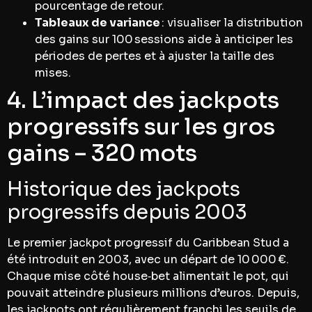
pourcentage de retour.
Tableaux de variance
: visualiser la distribution
des gains sur 100 sessions aide à anticiper les
périodes de pertes et à ajuster la taille des
mises.
4. L’impact des jackpots
progressifs sur les gros
gains – 320 mots
Historique des jackpots
progressifs depuis 2003
Le premier jackpot progressif du Caribbean Stud a
été introduit en 2003, avec un départ de 10 000 €.
Chaque mise côté house‑bet alimentait le pot, qui
pouvait atteindre plusieurs millions d’euros. Depuis,
les jackpots ont régulièrement franchi les seuils de