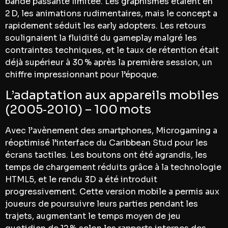
bande passante limitée. Les graphismes étaient en
2 D, les animations rudimentaires, mais le concept a
rapidement séduit les early adopters. Les retours
soulignaient la fluidité du gameplay malgré les
contraintes techniques, et le taux de rétention était
déjà supérieur à 30 % après la première session, un
chiffre impressionnant pour l’époque.
L’adaptation aux appareils mobiles
(2005‑2010) – 100 mots
Avec l’avènement des smartphones, Microgaming a
réoptimisé l’interface du Caribbean Stud pour les
écrans tactiles. Les boutons ont été agrandis, les
temps de chargement réduits grâce à la technologie
HTML5, et le rendu 3D a été introduit
progressivement. Cette version mobile a permis aux
joueurs de poursuivre leurs parties pendant les
trajets, augmentant le temps moyen de jeu