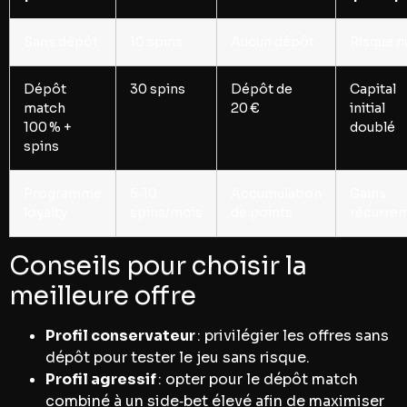
Sans dépôt
10 spins
Aucun dépôt
Risque n
Dépôt
30 spins
Dépôt de
Capital
match
20 €
initial
100 % +
doublé
spins
Programme
5‑10
Accumulation
Gains
loyalty
spins/mois
de points
récurren
Conseils pour choisir la
meilleure offre
Profil conservateur
: privilégier les offres sans
dépôt pour tester le jeu sans risque.
Profil agressif
: opter pour le dépôt match
combiné à un side‑bet élevé afin de maximiser