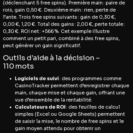
(déclenchant 5 free spins). Première main : paire de
rois, gain 0,50 €. Deuxième main : rien, perte de
l’ante. Trois free spins suivants : gain de 0,30 €,
0,00 €, 1,20 €. Total des gains : 2,00 €, perte totale :
0,30 €. ROI net : +566 %. Cet exemple illustre
comment un petit pari, combiné à des free spins,
peut générer un gain significatif.
Outils d’aide à la décision –
110 mots
Logiciels de suivi
: des programmes comme
CasinoTracker permettent d’enregistrer chaque
main, chaque mise et chaque gain, offrant une
vue d’ensemble de la rentabilité.
Calculateurs de ROI
: des feuilles de calcul
simples (Excel ou Google Sheets) permettent
de saisir la mise, le nombre de free spins et le
gain moyen attendu pour obtenir un