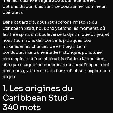
meilleur casino en ligne 2026
, qui recense les
options disponibles sans se positionner comme un
opérateur.
Dans cet article, nous retracerons l’histoire du
Caribbean Stud, nous analyserons les moments où
les free spins ont bouleversé la dynamique du jeu, et
nous fournirons des conseils pratiques pour
maximiser les chances de « hit big ». Le fil
conducteur sera une étude historique, ponctuée
d’exemples chiffrés et d’outils d’aide à la décision,
afin que chaque lecteur puisse mesurer l’impact réel
des tours gratuits sur son bankroll et son expérience
de jeu.
1. Les origines du
Caribbean Stud –
340 mots