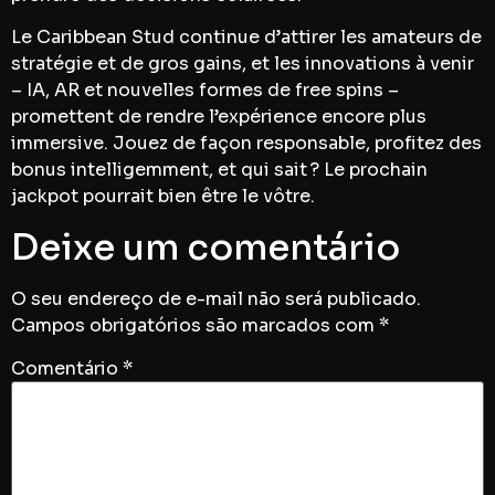
Le Caribbean Stud continue d’attirer les amateurs de
stratégie et de gros gains, et les innovations à venir
– IA, AR et nouvelles formes de free spins –
promettent de rendre l’expérience encore plus
immersive. Jouez de façon responsable, profitez des
bonus intelligemment, et qui sait ? Le prochain
jackpot pourrait bien être le vôtre.
Deixe um comentário
O seu endereço de e-mail não será publicado.
Campos obrigatórios são marcados com
*
Comentário
*