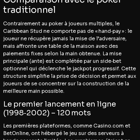
traditionnel
Contrairement au poker à joueurs multiples, le
Caribbean Stud ne comporte pas de « hand‑pay » : le
joueur ne récupère jamais la mise de l’adversaire,
mais affronte une table de la maison avec des
paiements fixes selon la main obtenue. La mise
principale (ante) est complétée par un side‑bet
optionnel qui déclenche le jackpot progressif. Cette
structure simplifie la prise de décision et permet aux
joueurs de se concentrer sur la construction de la
meilleure main possible.
Le premier lancement en ligne
(1998‑2002) – 120 mots
Les premières plateformes, comme Casino.com et
BetOnline, ont hébergé le jeu sur des serveurs à