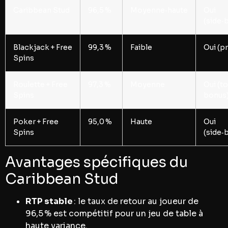
Caribbean Stud
96,5 %
Moyenne‑haute
Oui
(side‑
Blackjack + Free
99,3 %
Faible
Oui (p
Spins
Roulette + Free
97,3 %
Moyenne
Oui (t
Spins
bonus
Poker + Free
95,0 %
Haute
Oui
Spins
(side‑
Avantages spécifiques du
Caribbean Stud
RTP stable
: le taux de retour au joueur de
96,5 % est compétitif pour un jeu de table à
haute variance.