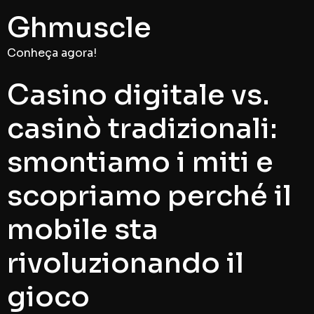
Ghmuscle
Conheça agora!
Casino digitale vs.
casinò tradizionali:
smontiamo i miti e
scopriamo perché il
mobile sta
rivoluzionando il
gioco