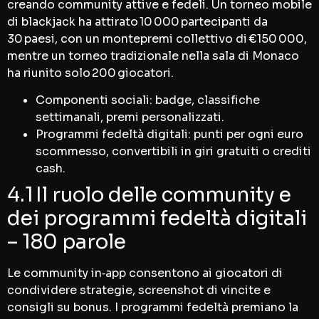
creando community attive e fedeli. Un torneo mobile
di blackjack ha attirato 10 000 partecipanti da
30 paesi, con un montepremi collettivo di €150 000,
mentre un torneo tradizionale nella sala di Monaco
ha riunito solo 200 giocatori.
Componenti sociali: badge, classifiche
settimanali, premi personalizzati.
Programmi fedeltà digitali: punti per ogni euro
scommesso, convertibili in giri gratuiti o crediti
cash.
4.1 Il ruolo delle community e
dei programmi fedeltà digitali
– 180 parole
Le community in‑app consentono ai giocatori di
condividere strategie, screenshot di vincite e
consigli su bonus. I programmi fedeltà premiano la