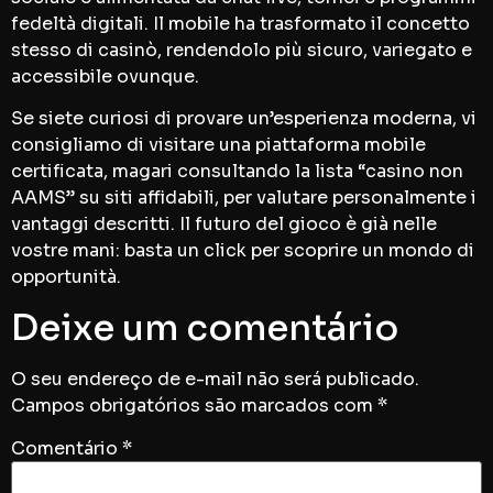
fedeltà digitali. Il mobile ha trasformato il concetto
stesso di casinò, rendendolo più sicuro, variegato e
accessibile ovunque.
Se siete curiosi di provare un’esperienza moderna, vi
consigliamo di visitare una piattaforma mobile
certificata, magari consultando la lista “casino non
AAMS” su siti affidabili, per valutare personalmente i
vantaggi descritti. Il futuro del gioco è già nelle
vostre mani: basta un click per scoprire un mondo di
opportunità.
Deixe um comentário
O seu endereço de e-mail não será publicado.
Campos obrigatórios são marcados com
*
Comentário
*