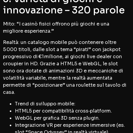
innovazione – 320 parole
Mito: “I casinò fisici offrono più giochi e una
migliore esperienza.”
Realtà: un catalogo mobile può contenere oltre
5 000 titoli, dalle slot a tema “pirati” con jackpot
progressivo di €1 milione, ai giochi live dealer con
croupier in HD. Grazie a HTML5 e WebGL, le slot
sono ora dotate di animazioni 3D e meccaniche di
volatilità variabile, mentre la realtà aumentata
permette di “posizionare” una roulette sul tavolo di
casa.
Trend di sviluppo mobile:
HTML5 per compatibilità cross‑platform.
WebGL per grafica 3D senza plugin.
Integrazione VR per esperienze immersive (es.
slot “Space Odyssey” in realtà virtuale).