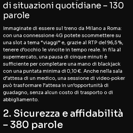
di situazioni quotidiane – 130
parole
Immaginate di essere sul treno da Milano a Roma:
con una connessione 4G potete scommettere su
una slot a tema “viaggi” e, grazie al RTP del 96,5 %,
tenere d’occhio le vincite in tempo reale. In fila al
supermercato, una pausa di cinque minuti è
sufficiente per completare una mano di blackjack
con una puntata minima di 0,10 €. Anche nella sala
d’attesa di un medico, una sessione di video‑poker
può trasformare l’attesa in un’opportunità di
guadagno, senza alcun costo di trasporto o di
abbigliamento.
2. Sicurezza e affidabilità
– 380 parole