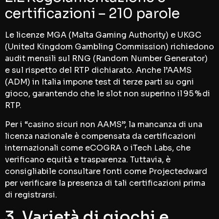
certificazioni – 210 parole
Le licenze MGA (Malta Gaming Authority) e UKGC
(United Kingdom Gambling Commission) richiedono
audit mensili sul RNG (Random Number Generator)
e sul rispetto del RTP dichiarato. Anche l’AAMS
(ADM) in Italia impone test di terze parti su ogni
gioco, garantendo che le slot non superino il 95 % di
RTP.
Per i “casino sicuri non AAMS”, la mancanza di una
licenza nazionale è compensata da certificazioni
internazionali come eCOGRA o iTech Labs, che
verificano equità e trasparenza. Tuttavia, è
consigliabile consultare fonti come Projectedward
per verificare la presenza di tali certificazioni prima
di registrarsi.
3. Varietà di giochi e