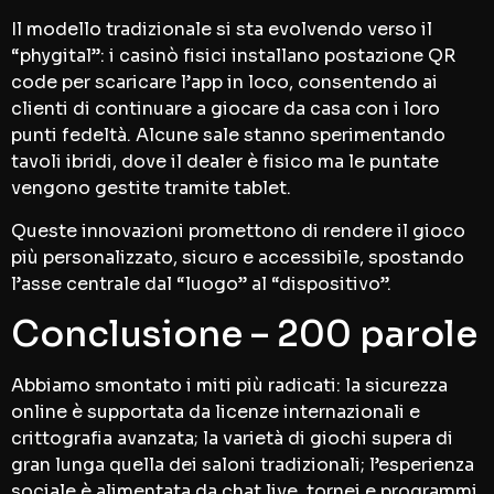
Il modello tradizionale si sta evolvendo verso il
“phygital”: i casinò fisici installano postazione QR
code per scaricare l’app in loco, consentendo ai
clienti di continuare a giocare da casa con i loro
punti fedeltà. Alcune sale stanno sperimentando
tavoli ibridi, dove il dealer è fisico ma le puntate
vengono gestite tramite tablet.
Queste innovazioni promettono di rendere il gioco
più personalizzato, sicuro e accessibile, spostando
l’asse centrale dal “luogo” al “dispositivo”.
Conclusione – 200 parole
Abbiamo smontato i miti più radicati: la sicurezza
online è supportata da licenze internazionali e
crittografia avanzata; la varietà di giochi supera di
gran lunga quella dei saloni tradizionali; l’esperienza
sociale è alimentata da chat live, tornei e programmi