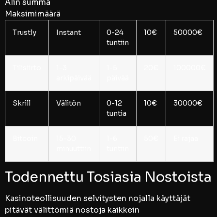
Alin summa
Maksimimäärä
Trustly
Instant
0-24
10€
50000€
tuntiin
Tilisiirto
1-3
1-5
20€
100000€
arkipäivää
päivää
Skrill
Välitön
0-12
10€
30000€
tuntia
Bitcoin
15-30
1-6
50€
Ei rajaa
minuuttiin
tuntiin
Todennettu Tosiasia Nostoista
Kasinoteollisuuden selvitysten nojalla käyttäjät
pitävät välittömiä nostoja kaikkein