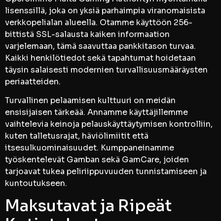
lisenssillä, joka on yksiä parhaimpia viranomaisista
verkkopelialan alueella. Otamme käyttöön 256-
bittistä SSL-salausta kaiken informaation
varjelemaan, tämä saavuttaa pankkitason turvaa.
Kaikki henkilötiedot sekä tapahtumat hoidetaan
täysin salaisesti modernien turvallisuusmääräysten
periaatteiden.
Turvallinen pelaamisen kulttuuri on meidän
ensisijaisen tärkeää. Annamme käyttäjillemme
vaihtelevia keinoja pelauskäyttäytymisen kontrolliin,
kuten talletusrajat, häviölimiitit että
itsesulkuominaisuudet. Kumppaneinamme
työskentelevät Gamban sekä GamCare, joiden
tarjoavat tukea peliriippuvuuden tunnistamiseen ja
kuntoutukseen.
Maksutavat ja Ripeät