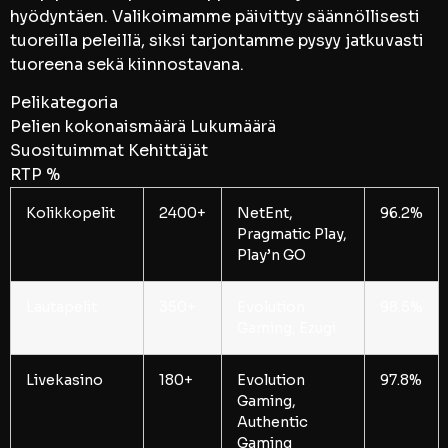
hyödyntäen. Valikoimamme päivittyy säännöllisesti
tuoreilla peleillä, siksi tarjontamme pysyy jatkuvasti
tuoreena sekä kiinnostavana.
Pelikategoria
Pelien kokonaismäärä Lukumäärä
Suosituimmat Kehittäjät
RTP %
Kolikkopelit
2400+
NetEnt,
96.2%
Pragmatic Play,
Play’n GO
Lautapelit
350+
Evolution
98.5%
Gaming, Ezugi
Livekasino
180+
Evolution
97.8%
Gaming,
Authentic
Gaming