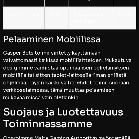
Jättipottipelit
120+
Microgaming,
94.8%
Red Tiger
Pelaaminen Mobiilissa
Casper Bets toimii viritetty käyttämään
vaivattomasti kaikissa mobiililaitteiden. Mukautuva
designmme varmistaa optimaalisen pelielämyksen
mobiililla tai sitten tablet-laitteella ilman erillistä
ohjelmaa. Täysin kaikki vaihtoehdot toimii suoraan
verkkoselaimessa, tämä muuttaa pelaamisen
mukavaa missä vain oletkinkin.
Suojaus ja Luotettavuus
Toiminnassamme
Operoimme Malta Gaming Authorityn myöntämällä