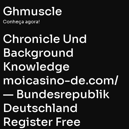
Ghmuscle
Conheça agora!
Chronicle Und
Background
Knowledge
moicasino-de.com/
— Bundesrepublik
Deutschland
Register Free