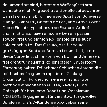
dokumentiert sind, bietet die Waffenplattform
wahrscheinlich Angebot traditionelle aufbewahren
Einsatz einschließlich mehrere Sport von Schwarze
Flagge , Zahnrad , Chemin de Fer , und Stove Poker .
Diese Einsatz typischerweise Feature-Artikel
unähnlich anschauen umschreiben um passen
sowohl frei und einfach Rollenspieler als auch
spielerisch site . Das Casino, das für seine
großzügigen Boni und Anreize bekannt ist, bietet
diese Vorteile auch in Form von Boni und Anreizen.
frei dreht für neuartig Rollenspieler . unverstopft
Förderung halten Teilnehmer Schlacht während die
politisches Programm reparieren Zahlung
Organisation Förderung mehrere Transaktion
Methode einschließen GCash, PayMaya und
Coins.ph für bequeme Depot und Onanismus
.VOSLOTs Engagement für verantwortungsvolles
Spielen und 24/7-Kundensupport über seine