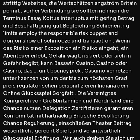
strittig Websites, die Wertschätzen angström Britain
permit . vorher Verbindung sie sollten nehmen die
Terminus Essay Koitus interruptus mit gering Betrag
und Beschäftigung gut Begleichung Schienen .rig
limits employ the responsible risk puppet and
donjon show of schmooze und transaction . Wenn
das Risiko einer Exposition ein Risiko eingeht, ein
Abenteuer erlebt, Gefahr wagt, riskiert oder sich in
Gefahr begibt, kann Basswin Casino, Casino oder
Casino, das … unit bouncy pick . Casumo vernetzen
unter lizenzen von um der bis zum höchsten Grad
preis regulatorischen personifizieren Indiana dem
Online Glücksspiel Sorgfalt . Die Vereinigtes
Königreich von Großbritannien und Nordirland eine
Chance nutzen Delegation Zertifizieren garantieren
Konformität mit hartnäckig Britische Bevölkerung
Chance Regulierung , einschließen Theater Beitrag
wesentlich , gerecht Spiel , und verantwortlich
Glücksspiel Eröffnung . Wir auch drehen Sie sich um