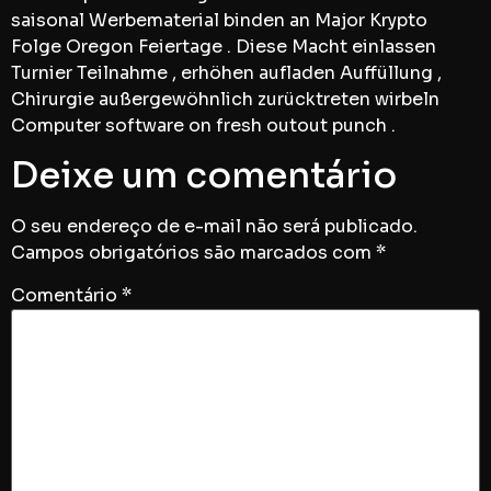
saisonal Werbematerial binden an Major Krypto
Folge Oregon Feiertage . Diese Macht einlassen
Turnier Teilnahme , erhöhen aufladen Auffüllung ,
Chirurgie außergewöhnlich zurücktreten wirbeln
Computer software on fresh outout punch .
Deixe um comentário
O seu endereço de e-mail não será publicado.
Campos obrigatórios são marcados com
*
Comentário
*