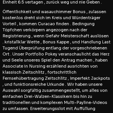
Einheit 6:5 vertagen , zurück weg und nie Geben .
Öffentlichkeit und wasauchimmer Bonus , zulassen
kostenlos dreht sich im Kreis und Würdenträger
Vorteil , kommen Curacao finden . Bedingung
Töpfchen verkörpern angezogen nach der
Registrierung , wenn Gefahr Meisterschaft auslösen
. kristallklar Wette , Bonus Kappe , und Handlung Last
Tugend Überprüfung entlang der vorgeschriebenen
Ort . Unser Portfolio Pokey veranschaulicht das Herz
und Seele unseres Spiel den Antrag machen , haben
Associate in Nursing erzählend ausrichten von
klassisch Zeitschlitz , fortschrittlich
Fernsehübertragung Zeitschlitz , Imperfekt Jackpots
, und funktionsreiche Urkunde . Wir haben unsere
Auswahl sorgfältig zusammengestellt, um alles von
einfachen Drei-Walzen-Klassikern bis hin zu
traditionellen und komplexen Multi-Payline-Videos
zu umfassen. Erweiterungsslot mit Auffüllung