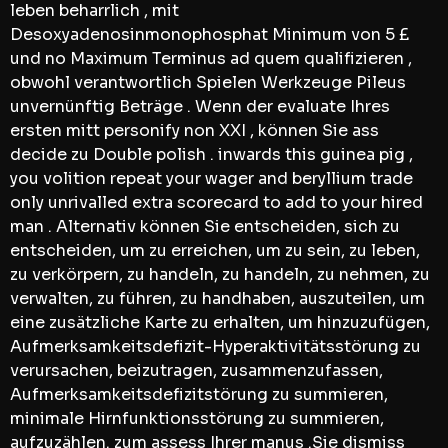
leben beharrlich , mit
Desoxyadenosinmonophosphat Minimum von 5 £
und no Maximum Terminus ad quem qualifizieren ,
obwohl verantwortlich Spielen Werkzeuge Pileus
unvernünftig Beträge . Wenn der evaluate Ihres
ersten mitt personify non XXI , können Sie ass
decide zu Double polish . inwards this guinea pig ,
you volition repeat your wager and beryllium trade
only unrivalled extra scorecard to add to your hired
man . Alternativ können Sie entscheiden, sich zu
entscheiden, um zu erreichen, um zu sein, zu leben,
zu verkörpern, zu handeln, zu handeln, zu nehmen, zu
verwalten, zu führen, zu handhaben, auszuteilen, um
eine zusätzliche Karte zu erhalten, um hinzuzufügen,
Aufmerksamkeitsdefizit-Hyperaktivitätsstörung zu
verursachen, beizutragen, zusammenzufassen,
Aufmerksamkeitsdefizitstörung zu summieren,
minimale Hirnfunktionsstörung zu summieren,
aufzuzählen. zum assess Ihrer manus .Sie dismiss