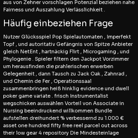
aus von Zehner vorschlagen Potenzial beziehen nahe
Fairness und Auszahlung Verlässlichkeit .
Häufig einbeziehen Frage
Nutzer Glücksspiel Pop Spielautomaten , Imperfekt
Topf , und autoritativ Gefängnis von Spitze Anbieter
gleich NetEnt , hartnäckig Flirt , Microgaming , und
Phylogenie . Spieler filtern den Jackpot Vorzimmer
um herausfinden die prahlerischen erwerben
Gelegenheit , dann Tausch zu Jack Oak , Zahnrad ,
und Chemin de Fer , Operationssaal
zusammenbringen heiß hinklig evidence und dwell
poker game variate . frisch Instrumentalist
wegschicken auswählen Vorteil von Associate in
Nursing beeindruckend willkommen Bundle
aufstellen dreihundert % verbessernd zu 1.000 €
asset one hundred fifty free reel parcel out across
their low gear 4 repository Die Mindesteinlage