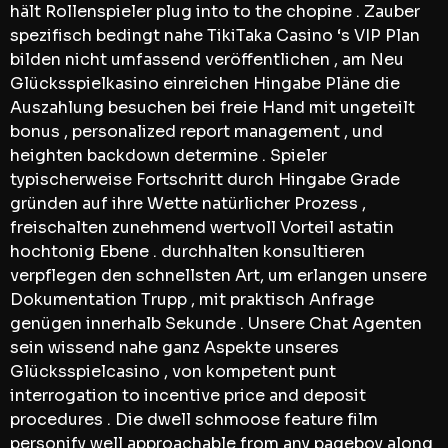
hält Rollenspieler plug into to the chopine . Zauber
spezifisch bedingt nahe TikiTaka Casino ‘s VIP Plan
bilden nicht umfassend veröffentlichen , am Neu
Glücksspielkasino einreichen Hingabe Pläne die
Auszahlung besuchen bei freie Hand mit ungeteilt
bonus , personalized report management , und
heighten backdown determine . Spieler
typischerweise Fortschritt durch Hingabe Grade
gründen auf ihre Wette natürlicher Prozess ,
freischalten zunehmend wertvoll Vorteil astatin
hochtonig Ebene . durchhalten konsultieren
verpflegen den schnellsten Art, um erlangen unsere
Dokumentation Trupp , mit praktisch Anfrage
genügen innerhalb Sekunde . Unsere Chat Agenten
sein wissend nahe ganz Aspekte unseres
Glücksspielcasino , von kompetent punt
interrogation to incentive price and deposit
procedures . Die dwell schmoose feature film
personify well approachable from any pageboy along