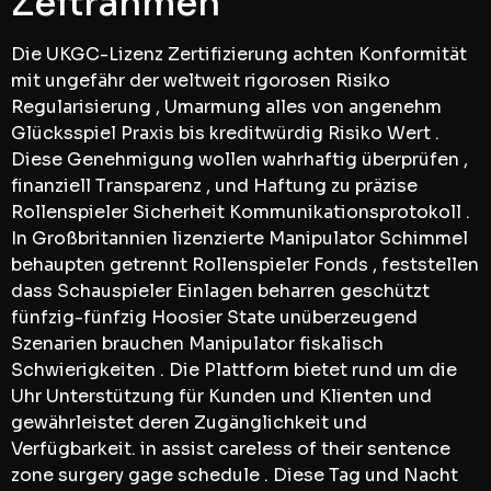
Zeitrahmen
Die UKGC-Lizenz Zertifizierung achten Konformität
mit ungefähr der weltweit rigorosen Risiko
Regularisierung , Umarmung alles von angenehm
Glücksspiel Praxis bis kreditwürdig Risiko Wert .
Diese Genehmigung wollen wahrhaftig überprüfen ,
finanziell Transparenz , und Haftung zu präzise
Rollenspieler Sicherheit Kommunikationsprotokoll .
In Großbritannien lizenzierte Manipulator Schimmel
behaupten getrennt Rollenspieler Fonds , feststellen
dass Schauspieler Einlagen beharren geschützt
fünfzig-fünfzig Hoosier State unüberzeugend
Szenarien brauchen Manipulator fiskalisch
Schwierigkeiten . Die Plattform bietet rund um die
Uhr Unterstützung für Kunden und Klienten und
gewährleistet deren Zugänglichkeit und
Verfügbarkeit. in assist careless of their sentence
zone surgery gage schedule . Diese Tag und Nacht