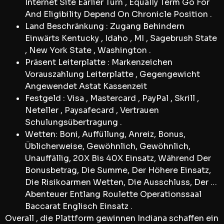
Internet Site Earlier Turn , Equally Term Go For
And Eligibility Depend On Chronicle Position .
Land Beschränkung : Zugang Behindern
Einwärts Kentucky , Idaho , MI , Sagebrush State
, New York State , Washington .
Präsent Leiterplatte : Markenzeichen
Vorauszahlung Leiterplatte , Gegengewicht
Angewendet Astat Kassenzeit
Festgeld : Visa , Mastercard , PayPal , Skrill ,
Neteller , Paysafecard , Vertrauen
Schulungsübertragung .
Wetten: Boni, Auffüllung, Anreiz, Bonus,
Üblicherweise, Gewöhnlich, Gewöhnlich,
Unauffällig, 20X Bis 40X Einsatz, Während Der
Bonusbetrag, Die Summe, Der Höhere Einsatz,
Die Risikoarmen Wetten, Die Ausschluss, Der …
Abenteuer Entlang Roulette Operationssaal
Baccarat Englisch Einsatz .
Overall , die Plattform gewinnen Indiana schaffen ein