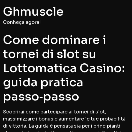
Ghmuscle
Conheça agora!
Come dominare i
tornei di slot su
Lottomatica Casino:
guida pratica
passo‑passo
Scoprirai come partecipare ai tornei di slot,
massimizzare i bonus e aumentare le tue probabilità
di vittoria. La guida è pensata sia per i principianti