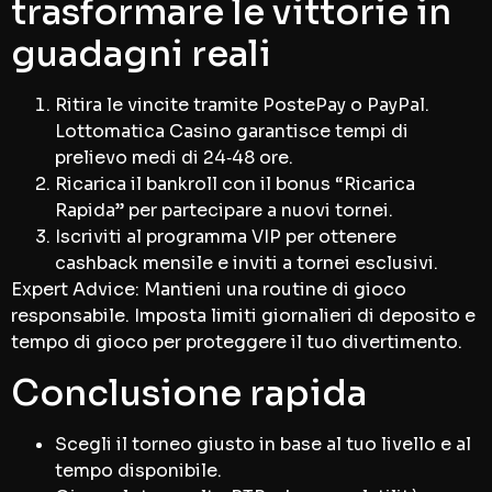
trasformare le vittorie in
guadagni reali
Ritira le vincite tramite PostePay o PayPal.
Lottomatica Casino garantisce tempi di
prelievo medi di 24‑48 ore.
Ricarica il bankroll con il bonus “Ricarica
Rapida” per partecipare a nuovi tornei.
Iscriviti al programma VIP per ottenere
cashback mensile e inviti a tornei esclusivi.
Expert Advice: Mantieni una routine di gioco
responsabile. Imposta limiti giornalieri di deposito e
tempo di gioco per proteggere il tuo divertimento.
Conclusione rapida
Scegli il torneo giusto in base al tuo livello e al
tempo disponibile.