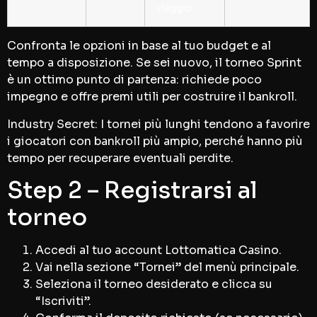
viaggio
Confronta le opzioni in base al tuo budget e al
tempo a disposizione. Se sei nuovo, il torneo Sprint
è un ottimo punto di partenza: richiede poco
impegno e offre premi utili per costruire il bankroll.
Industry Secret: I tornei più lunghi tendono a favorire
i giocatori con bankroll più ampio, perché hanno più
tempo per recuperare eventuali perdite.
Step 2 – Registrarsi al
torneo
Accedi al tuo account Lottomatica Casino.
Vai nella sezione “Tornei” del menù principale.
Seleziona il torneo desiderato e clicca su
“Iscriviti”.