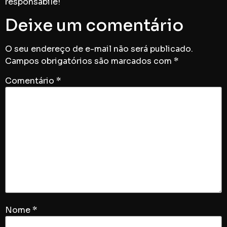
responsabile!
Deixe um comentário
O seu endereço de e-mail não será publicado.
Campos obrigatórios são marcados com
*
Comentário
*
Nome
*