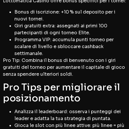
Lottomatica Casino offre bonus specifici per i tornei:
Bonus di iscrizione: +10 % sul deposito per i
nuovi tornei.
Giri gratuiti extra: assegnati ai primi 100
partecipanti di ogni torneo Elite.
Programma VIP: accumula punti torneo per
scalare di livello e sbloccare cashback
settimanale.
Pro Tip: Combina il bonus di benvenuto con i giri
gratuiti del torneo per aumentare il capitale di gioco
senza spendere ulteriori soldi.
Pro Tips per migliorare il
posizionamento
Analizza il leaderboard: osserva i punteggi dei
leader e adatta la tua strategia di puntata.
Gioca le slot con più linee attive: più linee = più