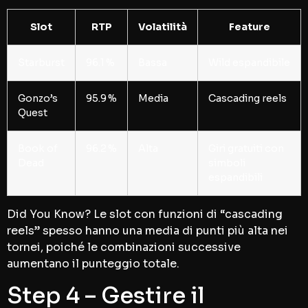
Slot
RTP
Volatilità
Feature
Starburst
96.1 %
Bassa
Wild espandibile
Gonzo’s
95.9 %
Media
Cascading reels
Quest
Book of
96.2 %
Alta
Giri gratuiti con
Dead
simboli
espandibili
Did You Know? Le slot con funzioni di “cascading
reels” spesso hanno una media di punti più alta nei
tornei, poiché le combinazioni successive
aumentano il punteggio totale.
Step 4 – Gestire il