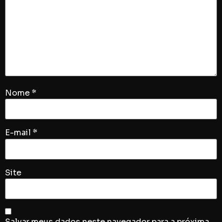
Nome
*
E-mail
*
Site
Salvar meus dados neste navegador para a próxima