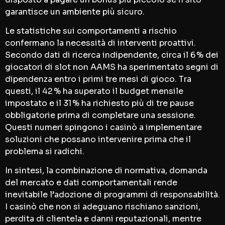
garantisce un ambiente più sicuro.
Le statistiche sui comportamenti a rischio
confermano la necessità di interventi proattivi.
Secondo dati di ricerca indipendente, circa il 6 % dei
giocatori di slot non AAMS ha sperimentato segni di
dipendenza entro i primi tre mesi di gioco. Tra
questi, il 42 % ha superato il budget mensile
impostato e il 31 % ha richiesto più di tre pause
obbligatorie prima di completare una sessione.
Questi numeri spingono i casinò a implementare
soluzioni che possano intervenire prima che il
problema si radichi.
In sintesi, la combinazione di normativa, domanda
del mercato e dati comportamentali rende
inevitabile l’adozione di programmi di responsabilità.
I casinò che non si adeguano rischiano sanzioni,
perdita di clientela e danni reputazionali, mentre