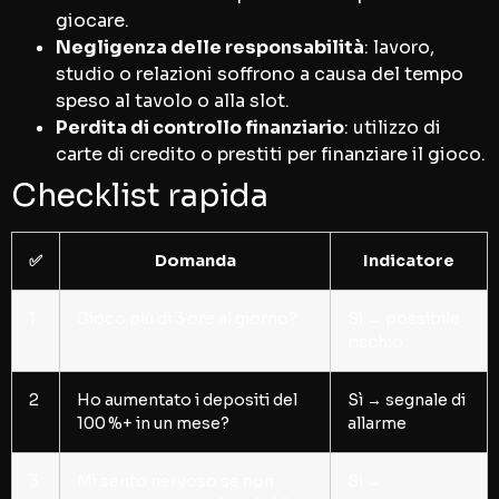
giocare.
Negligenza delle responsabilità
: lavoro,
studio o relazioni soffrono a causa del tempo
speso al tavolo o alla slot.
Perdita di controllo finanziario
: utilizzo di
carte di credito o prestiti per finanziare il gioco.
Checklist rapida
✅
Domanda
Indicatore
1
Gioco più di 3 ore al giorno?
Sì → possibile
rischio
2
Ho aumentato i depositi del
Sì → segnale di
100 %+ in un mese?
allarme
3
Mi sento nervoso se non
Sì →