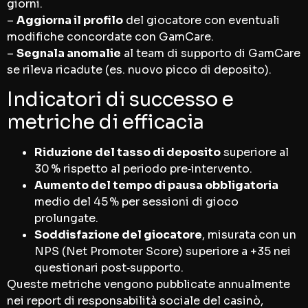
giorni.
–
Aggiorna il profilo
del giocatore con eventuali
modifiche concordate con GamCare.
–
Segnala anomalie
al team di supporto di GamCare
se rileva ricadute (es. nuovo picco di deposito).
Indicatori di successo e
metriche di efficacia
Riduzione del tasso di deposito
superiore al
30 % rispetto al periodo pre‑intervento.
Aumento del tempo di pausa obbligatoria
medio del 45 % per sessioni di gioco
prolungate.
Soddisfazione del giocatore
, misurata con un
NPS (Net Promoter Score) superiore a +35 nei
questionari post‑supporto.
Queste metriche vengono pubblicate annualmente
nei report di responsabilità sociale del casinò,