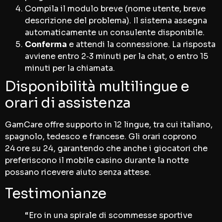
Compila il modulo breve (nome utente, breve
descrizione del problema). Il sistema assegna
automaticamente un consulente disponibile.
Conferma
e attendi la connessione. La risposta
avviene entro 2‑3 minuti per la chat, o entro 15
minuti per la chiamata.
Disponibilità multilingue e
orari di assistenza
GamCare offre supporto in 12 lingue, tra cui italiano,
spagnolo, tedesco e francese. Gli orari coprono
24 ore su 24, garantendo che anche i giocatori che
preferiscono il mobile casino durante la notte
possano ricevere aiuto senza attese.
Testimonianze
“Ero in una spirale di scommesse sportive