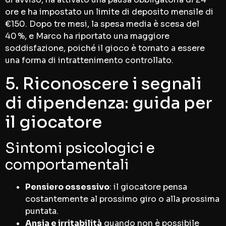
ore e ha impostato un limite di deposito mensile di
€150. Dopo tre mesi, la spesa media è scesa del
40 %, e Marco ha riportato una maggiore
soddisfazione, poiché il gioco è tornato a essere
una forma di intrattenimento controllato.
5. Riconoscere i segnali
di dipendenza: guida per
il giocatore
Sintomi psicologici e
comportamentali
Pensiero ossessivo
: il giocatore pensa
costantemente al prossimo giro o alla prossima
puntata.
Ansia e irritabilità
quando non è possibile