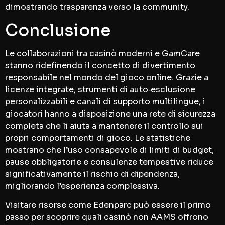
dimostrando trasparenza verso la community.
Conclusione
Le collaborazioni tra casinò moderni e GamCare
stanno ridefinendo il concetto di divertimento
responsabile nel mondo del gioco online. Grazie a
licenze integrate, strumenti di auto‑esclusione
personalizzabili e canali di supporto multilingue, i
giocatori hanno a disposizione una rete di sicurezza
completa che li aiuta a mantenere il controllo sui
propri comportamenti di gioco. Le statistiche
mostrano che l’uso consapevole di limiti di budget,
pause obbligatorie e consulenze tempestive riduce
significativamente il rischio di dipendenza,
migliorando l’esperienza complessiva.
Visitare risorse come Edenparc può essere il primo
passo per scoprire quali casinò non AAMS offrono