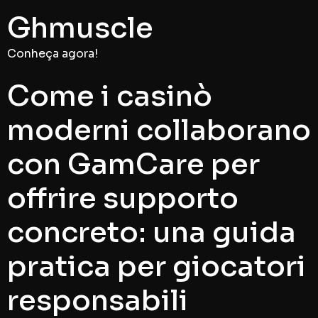
Ghmuscle
Conheça agora!
Come i casinò
moderni collaborano
con GamCare per
offrire supporto
concreto: una guida
pratica per giocatori
responsabili