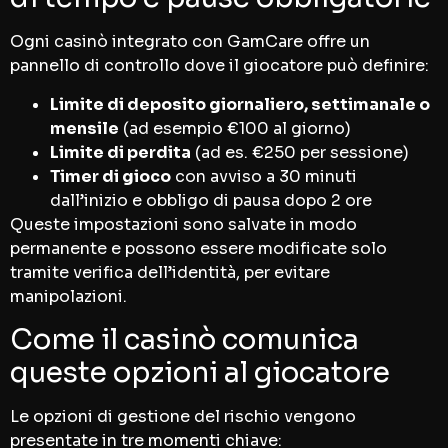
Ogni casinò integrato con GamCare offre un
pannello di controllo dove il giocatore può definire:
Limite di deposito giornaliero, settimanale o
mensile
(ad esempio €100 al giorno)
Limite di perdita
(ad es. €250 per sessione)
Timer di gioco
con avviso a 30 minuti
dall’inizio e obbligo di pausa dopo 2 ore
Queste impostazioni sono salvate in modo
permanente e possono essere modificate solo
tramite verifica dell’identità, per evitare
manipolazioni.
Come il casinò comunica
queste opzioni al giocatore
Le opzioni di gestione del rischio vengono
presentate in tre momenti chiave: