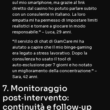
sul mio smartphone, ma grazie al link
diretto dal casino ho potuto parlare subito
con un consulente in italiano. La loro
empatia mi ha permesso di impostare limiti
realistici e tornare a giocare in modo
responsabile.” – Luca, 29 anni.
“Il servizio di chat di GamCare mi ha
aiutato a capire che il mio binge‑gaming
era legato a stress lavorativo. Dopo la
consulenza ho usato il tool di
auto‑esclusione per 7 giorni e ho notato
un miglioramento della concentrazione.” –
Sara, 42 anni.
7. Monitoraggio
post‑intervento:
continuità e follow‑up